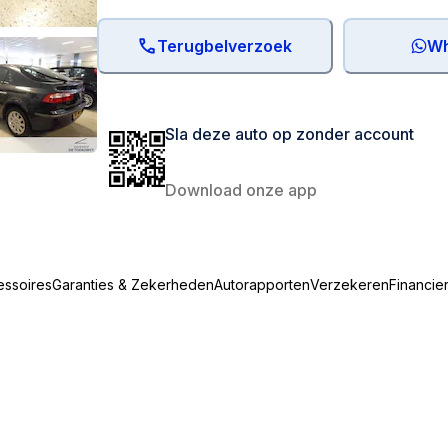
Terugbelverzoek
Wh
Sla deze auto op zonder account
Download onze app
essoires
Garanties & Zekerheden
Autorapporten
Verzekeren
Financie