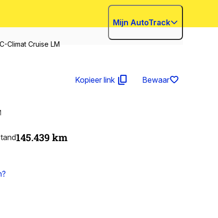
Mijn AutoTrack
C-Climat Cruise LM
Kopieer link
Bewaar
M
145.439
km
stand
n?