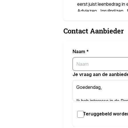
eerst juist leenbedrag in 
Adviezen , Inruilprijzen
Lease - huurkoop etc Gar
Contact Aanbieder
Meer informatie
Koop op afbetaling Huurko
en zakelijk. Sneller an
Naam
*
respecteren adviezen ric
Je vraag aan de aanbied
Teruggebeld worde