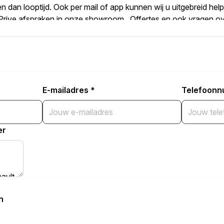
en dan looptijd. Ook per mail of app kunnen wij u uitgebreid help
 , Prive afspraken in onze showroom , Offertes en ook vragen ov
antie: aanvullende garantie in overleg mogelijk
op Lease , Als u leasetermijn wil weten vul dan eerst het juiste 
twoord via app 0616747543 of mail info@autobedrijfdetoekom
E-mailadres
*
Telefoon
htlijnen RIVM. afspraak niet nodig
er
n