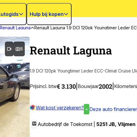
utogids
Hulp bij kopen
Renault Laguna
Renault Laguna 1.9 DCI 120pk Youngtimer Leder EC
Renault Laguna
8
1.9 DCI 120pk Youngtimer Leder ECC-Climat Cruise L
€ 3.130
2002
|
|
Prijs
incl. btw
Bouwjaar
Kilometer
Wat kost verzekeren?
Deze auto financiere
Autobedrijf de Toekomst |
5251 JB
,
Vlijmen