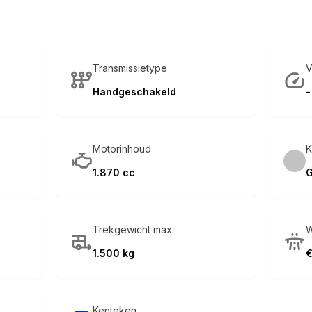
Transmissietype
V
Handgeschakeld
-
Motorinhoud
K
1.870 cc
G
Trekgewicht max.
W
1.500 kg
€
Kenteken