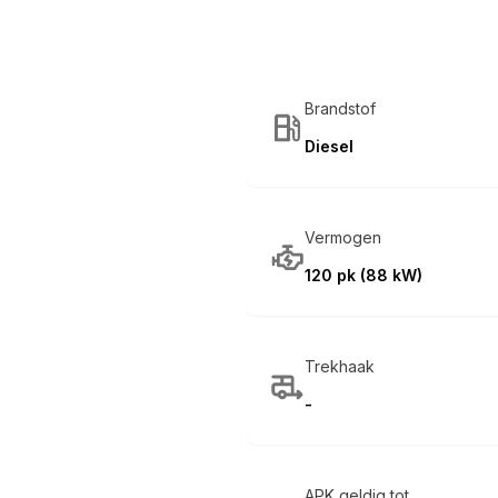
Brandstof
Diesel
Vermogen
120 pk (88 kW)
Trekhaak
-
APK geldig tot