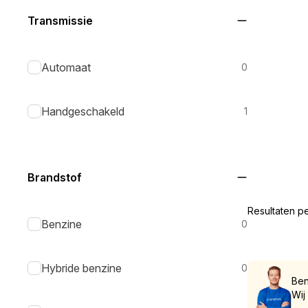
Transmissie
Automaat
0
Handgeschakeld
1
Brandstof
Resultaten p
Benzine
0
Hybride benzine
0
Ben
Wij