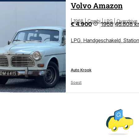
Volvo
Amazon
| 1968 | Combi | LPG | Overdrive 
€ 4.900
1968
46.808 
|
|
LPG
,
Handgeschakeld
,
Statio
Auto Krook
Soest