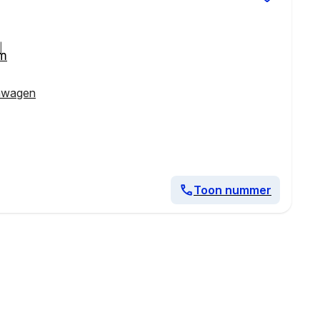
|
km
nwagen
Toon nummer