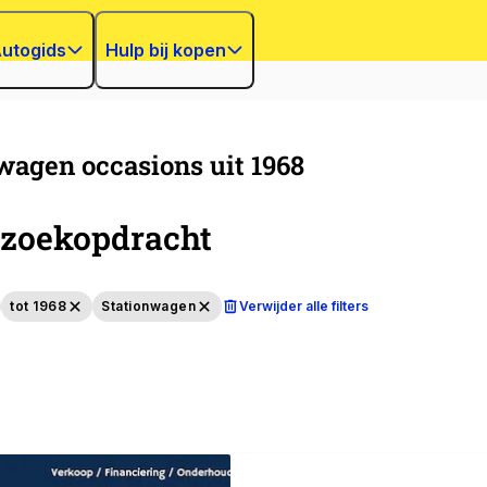
utogids
Hulp bij kopen
wagen occasions uit 1968
zoekopdracht
tot 1968
Stationwagen
Verwijder alle filters