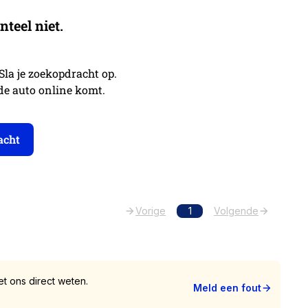
eel niet.
 Sla je zoekopdracht op.
nde auto online komt.
acht
Vorige
1
Volgende
t ons direct weten.
Meld een fout