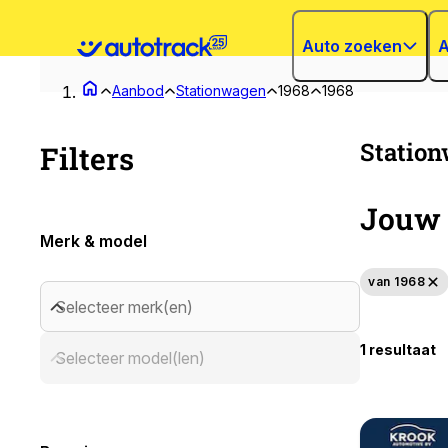
Auto zoeken
A
Aanbod
Stationwagen
1968
1968
Station
Filters
Jouw 
Merk & model
van 1968
Selecteer merk(en)
1 resultaat
Selecteer model(len)