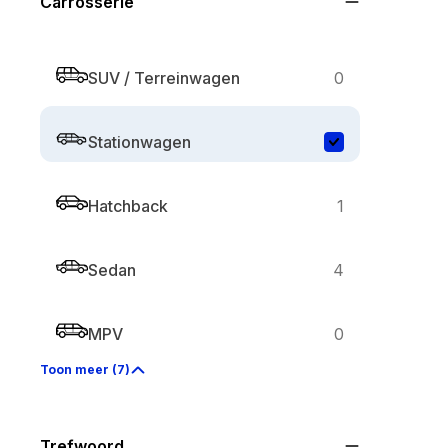
Carrosserie
SUV / Terreinwagen
0
Stationwagen
Hatchback
1
Sedan
4
MPV
0
Toon meer (7)
Trefwoord