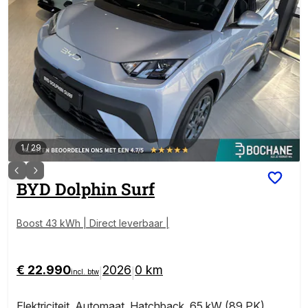
1
/
29
BYD
Dolphin Surf
Boost 43 kWh | Direct leverbaar |
€ 22.990
2026
0 km
|
|
incl. btw
Elektriciteit
,
Automaat
,
Hatchback
,
65 kW (89 PK)