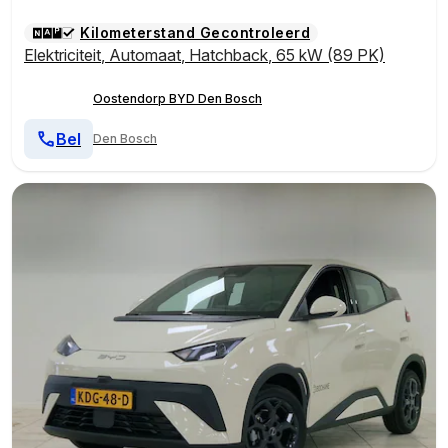
Kilometerstand Gecontroleerd
Elektriciteit
,
Automaat
,
Hatchback
,
65 kW (89 PK)
Oostendorp BYD Den Bosch
Bel
Den Bosch