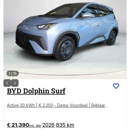
1
/
15
BYD
Dolphin Surf
Active 30 kWh | € 2.250,- Demo Voordeel | Rijklaarpr
ijs !
€ 21.390
2026
835 km
|
|
incl. btw