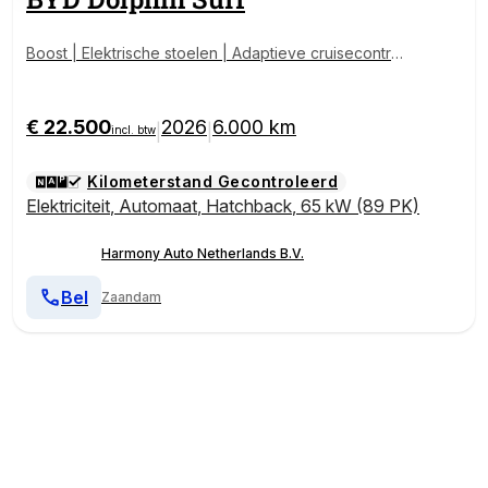
Boost | Elektrische stoelen | Adaptieve cruisecontrol
| Carplay |
€ 22.500
2026
6.000 km
|
|
incl. btw
Kilometerstand Gecontroleerd
Elektriciteit
,
Automaat
,
Hatchback
,
65 kW (89 PK)
Harmony Auto Netherlands B.V.
Bel
Zaandam