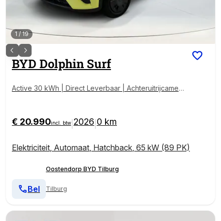
1
/
19
BYD
Dolphin Surf
Active 30 kWh | Direct Leverbaar | Achteruitrijcamera
| 220 km WLTP | kenteken deals
€ 20.990
2026
0 km
|
|
incl. btw
Elektriciteit
,
Automaat
,
Hatchback
,
65 kW (89 PK)
Oostendorp BYD Tilburg
Bel
Tilburg