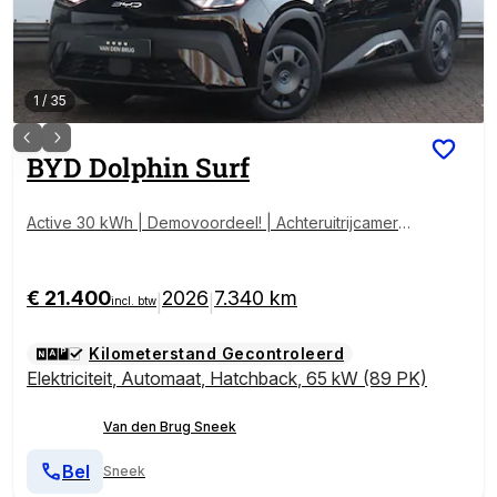
1
/
35
BYD
Dolphin Surf
Active 30 kWh | Demovoordeel! | Achteruitrijcamera |
Adaptive cruise control | Apple Carplay/Android Auto
| Keyless |
€ 21.400
2026
7.340 km
|
|
incl. btw
Kilometerstand Gecontroleerd
Elektriciteit
,
Automaat
,
Hatchback
,
65 kW (89 PK)
Van den Brug Sneek
Bel
Sneek