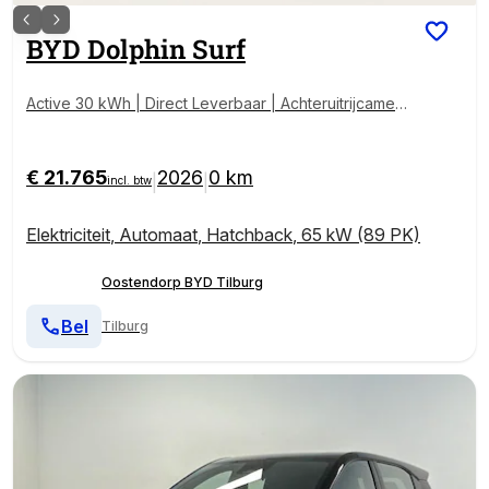
BYD
Dolphin Surf
Active 30 kWh | Direct Leverbaar | Achteruitrijcamera
| 220 km WLTP | kenteken deals
€ 21.765
2026
0 km
|
|
incl. btw
Elektriciteit
,
Automaat
,
Hatchback
,
65 kW (89 PK)
Oostendorp BYD Tilburg
Bel
Tilburg