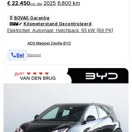
€ 22.450
2025
6.800 km
|
|
incl. btw
BOVAG Garantie
Kilometerstand Gecontroleerd
Elektriciteit
,
Automaat
,
Hatchback
,
65 kW (89 PK)
ADG Meppel Zwolle BYD
Bel
Meppel