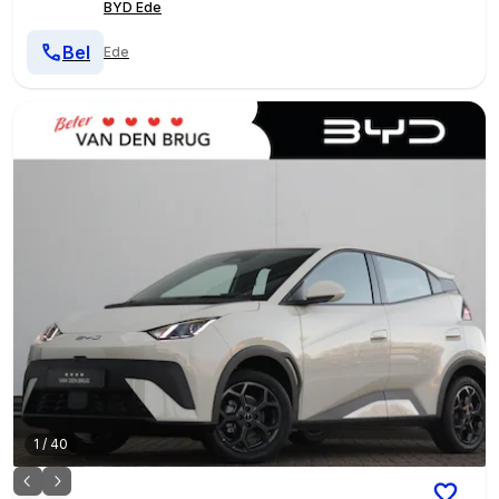
BYD Ede
Bel
Ede
1
/
40