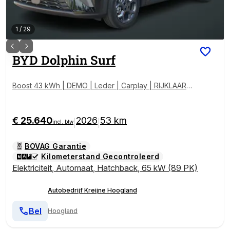
1
/
29
BYD
Dolphin Surf
Boost 43 kWh | DEMO | Leder | Carplay | RIJKLAARP
RIJS!
€ 25.640
2026
53 km
|
|
incl. btw
BOVAG Garantie
Kilometerstand Gecontroleerd
Elektriciteit
,
Automaat
,
Hatchback
,
65 kW (89 PK)
Autobedrijf Kreijne Hoogland
Bel
Hoogland