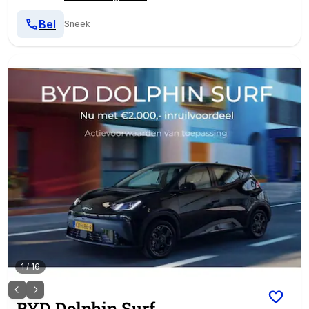
Bel
Sneek
1
/
16
BYD
Dolphin Surf