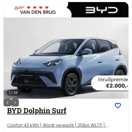
1
/
36
BYD
Dolphin Surf
Comfort 43 kWh | Wordt verwacht | 310km WLTP | 3
60 Camera | Adaptive cruise control | Apple Carplay/