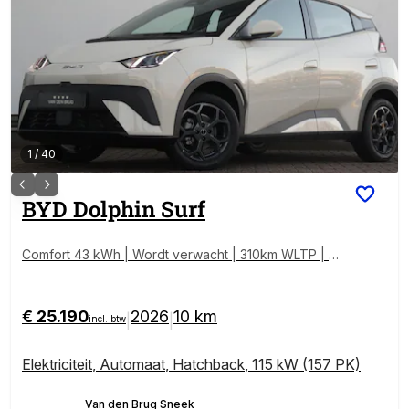
1
/
40
BYD
Dolphin Surf
Comfort 43 kWh | Wordt verwacht | 310km WLTP | 3
60 Camera | Adaptive cruise control | Apple Carplay/
Android Auto | Keyless |
€ 25.190
2026
10 km
|
|
incl. btw
Elektriciteit
,
Automaat
,
Hatchback
,
115 kW (157 PK)
Van den Brug Sneek