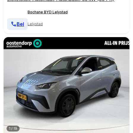
Bochane BYD Lelystad
Bel
Lelystad
1
/
19