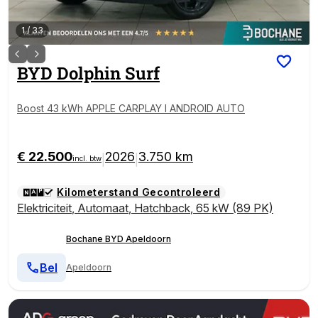
1
/
33
BYD
Dolphin Surf
Boost 43 kWh APPLE CARPLAY l ANDROID AUTO
€ 22.500
2026
3.750 km
|
|
incl. btw
Kilometerstand Gecontroleerd
Elektriciteit
,
Automaat
,
Hatchback
,
65 kW (89 PK)
Bochane BYD Apeldoorn
Bel
Apeldoorn