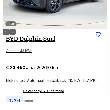
1
/
35
BYD
Dolphin Surf
Comfort 43 kWh
€ 23.450
2026
0 km
|
|
incl. btw
Elektriciteit
,
Automaat
,
Hatchback
,
115 kW (157 PK)
Oostendorp BYD Roermond
Bel
Herten