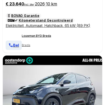
€ 23.640
2026
10 km
|
|
incl. btw
BOVAG Garantie
Kilometerstand Gecontroleerd
Elektriciteit
,
Automaat
,
Hatchback
,
65 kW (89 PK)
Louwman BYD Breda
Bel
Breda