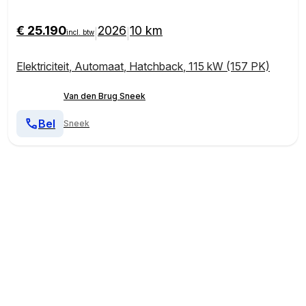
Android Auto | Keyless |
€ 25.190
2026
10 km
|
|
incl. btw
Elektriciteit
,
Automaat
,
Hatchback
,
115 kW (157 PK)
Van den Brug Sneek
Bel
Sneek