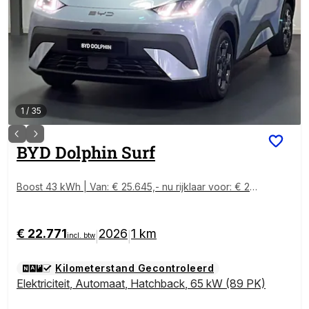
1
/
35
BYD
Dolphin Surf
Boost 43 kWh | Van: € 25.645,- nu rijklaar voor: € 22.
771,-! | BYD Bochane Ede
€ 22.771
2026
1 km
|
|
incl. btw
Kilometerstand Gecontroleerd
Elektriciteit
,
Automaat
,
Hatchback
,
65 kW (89 PK)