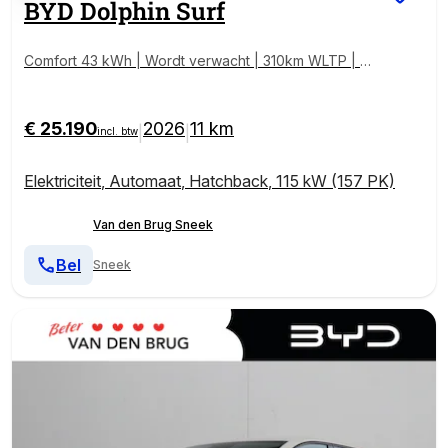
BYD
Dolphin Surf
Comfort 43 kWh | Wordt verwacht | 310km WLTP | 3
60 Camera | Adaptive cruise control | Apple Carplay/
Android Auto | Keyless |
€ 25.190
2026
11 km
|
|
incl. btw
Elektriciteit
,
Automaat
,
Hatchback
,
115 kW (157 PK)
Van den Brug Sneek
Bel
Sneek