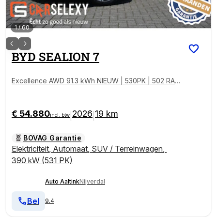
1
/
60
BYD
SEALION 7
Excellence AWD 91.3 kWh NIEUW | 530PK | 502 RAN
GE | 1.500 TREKGE
€ 54.880
2026
19 km
|
|
incl. btw
BOVAG Garantie
Elektriciteit
,
Automaat
,
SUV / Terreinwagen
,
390 kW (531 PK)
Auto Aaltink
Nijverdal
Bel
9.4