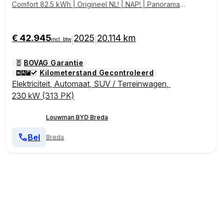
Comfort 82.5 kWh | Origineel NL! | NAP! | Panoramad
ak
€ 42.945
2025
20.114 km
|
|
incl. btw
BOVAG Garantie
Kilometerstand Gecontroleerd
Elektriciteit
,
Automaat
,
SUV / Terreinwagen
,
230 kW (313 PK)
Louwman BYD Breda
Bel
Breda