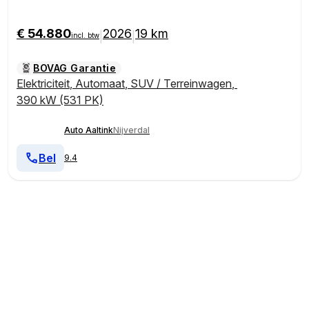
GE | 1.500 TREKGE
€ 54.880
2026
19 km
|
|
incl. btw
BOVAG Garantie
Elektriciteit
,
Automaat
,
SUV / Terreinwagen
,
390 kW (531 PK)
Auto Aaltink
Nijverdal
Bel
9.4