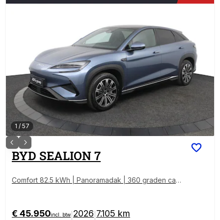
1
/
57
BYD
SEALION 7
Comfort 82.5 kWh | Panoramadak | 360 graden cam
era | Stoelverwarming/verkoeling | Elektrische koffer
klep
€ 45.950
2026
7.105 km
|
|
incl. btw