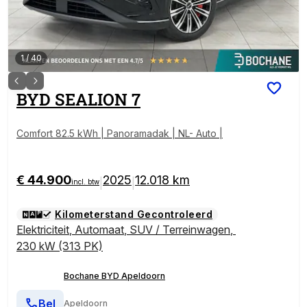
1
/
40
BYD
SEALION 7
Comfort 82.5 kWh | Panoramadak | NL- Auto |
€ 44.900
2025
12.018 km
|
|
incl. btw
Kilometerstand Gecontroleerd
Elektriciteit
,
Automaat
,
SUV / Terreinwagen
,
230 kW (313 PK)
Bochane BYD Apeldoorn
Bel
Apeldoorn