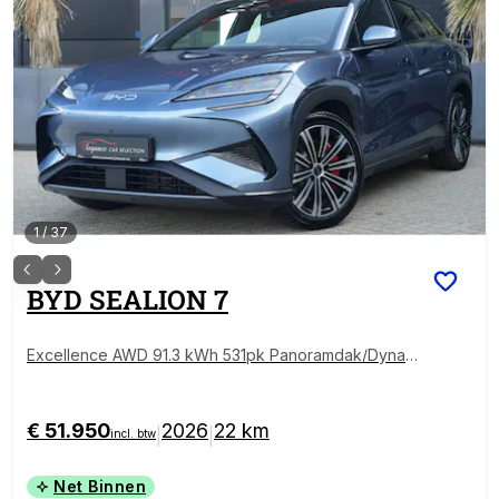
1
/
37
BYD
SEALION 7
Excellence AWD 91.3 kWh 531pk Panoramdak/Dynau
dio/360Camera
€ 51.950
2026
22 km
|
|
incl. btw
Net Binnen