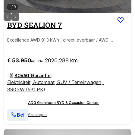
1
/
9
BYD
SEALION 7
Excellence AWD 91.3 kWh | direct leverbaar / AWD |
502 KM WLTP | 20" lichtmetalen velgen | 360° panor
ama-camera
€ 53.950
2026
288 km
|
|
incl. btw
BOVAG Garantie
Elektriciteit
,
Automaat
,
SUV / Terreinwagen
,
390 kW (531 PK)
ADG Groningen BYD & Occasion Center
Bel
Groningen