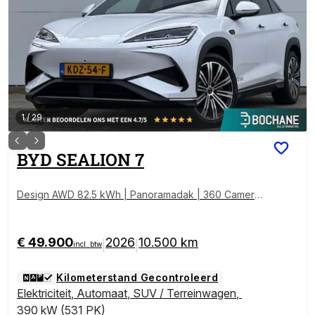
1
/
29
BYD
SEALION 7
Design AWD 82.5 kWh | Panoramadak | 360 Camera
| Afneembare trekhaak | Adaptieve cruise control | A
pple / Andriod auto
€ 49.900
2026
10.500 km
|
|
incl. btw
Kilometerstand Gecontroleerd
Elektriciteit
,
Automaat
,
SUV / Terreinwagen
,
390 kW (531 PK)