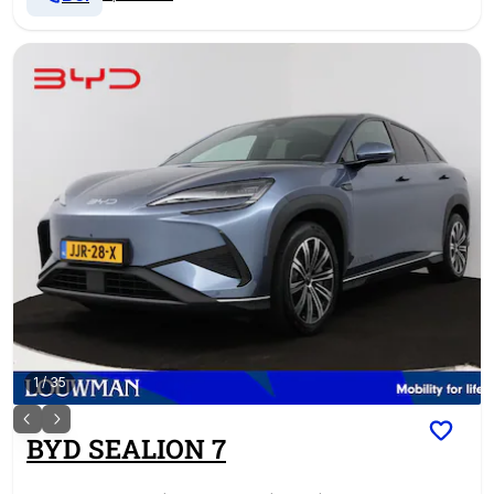
1
/
35
BYD
SEALION 7