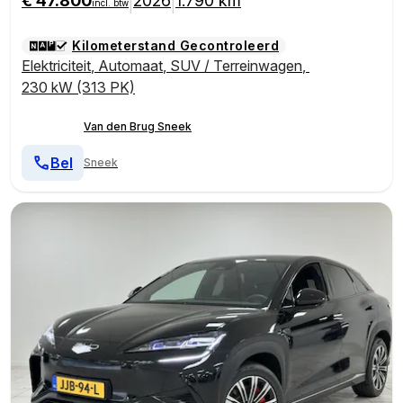
€ 47.800
2026
1.790 km
|
|
incl. btw
Kilometerstand Gecontroleerd
Elektriciteit
,
Automaat
,
SUV / Terreinwagen
,
230 kW (313 PK)
Van den Brug Sneek
Bel
Sneek