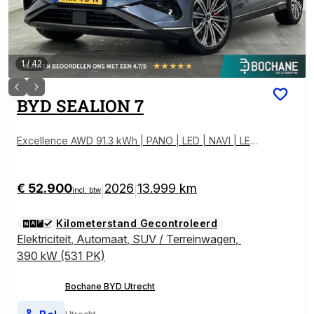
1
/
42
BYD
SEALION 7
Excellence AWD 91.3 kWh | PANO | LED | NAVI | LEDE
R | HUD
€ 52.900
2026
13.999 km
|
|
incl. btw
Kilometerstand Gecontroleerd
Elektriciteit
,
Automaat
,
SUV / Terreinwagen
,
390 kW (531 PK)
Bochane BYD Utrecht