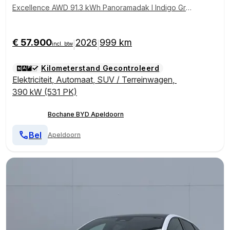
Excellence AWD 91.3 kWh Panoramadak l Indigo Gre
y
€ 57.900
2026
999 km
|
|
incl. btw
Kilometerstand Gecontroleerd
Elektriciteit
,
Automaat
,
SUV / Terreinwagen
,
390 kW (531 PK)
Bochane BYD Apeldoorn
Bel
Apeldoorn