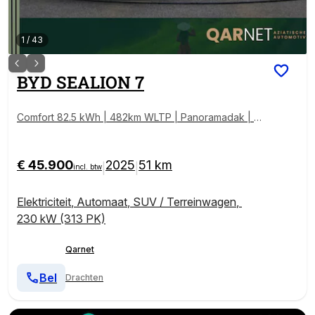
1
/
43
BYD
SEALION 7
Comfort 82.5 kWh | 482km WLTP | Panoramadak | D
ynaudio | Lederen Bekleding |
€ 45.900
2025
51 km
|
|
incl. btw
Elektriciteit
,
Automaat
,
SUV / Terreinwagen
,
230 kW (313 PK)
Qarnet
Bel
Drachten