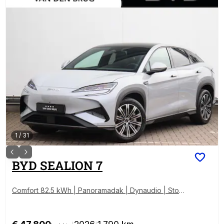
1
/
31
BYD
SEALION 7
Comfort 82.5 kWh | Panoramadak | Dynaudio | Stoel
verwarming/-ventilatie | Apple Carplay/Android Auto
|