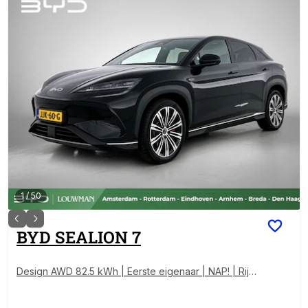
1
/
50
BYD
SEALION 7
Design AWD 82.5 kWh | Eerste eigenaar | NAP! | Rijkl
aar |