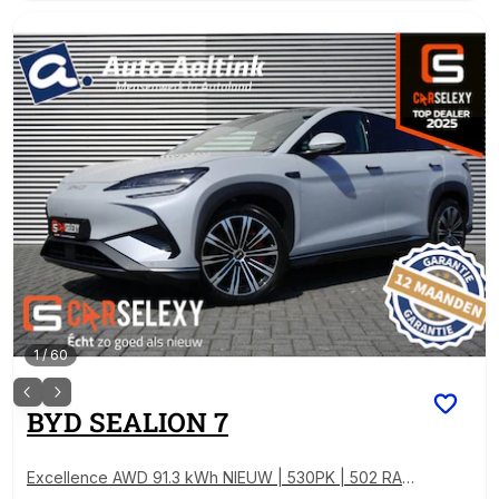
1
/
60
BYD
SEALION 7
Excellence AWD 91.3 kWh NIEUW | 530PK | 502 RAN