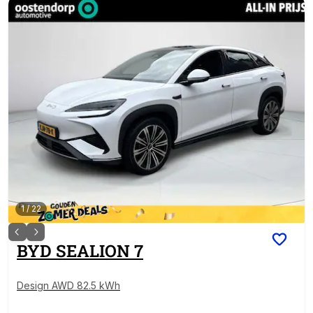
1
/
22
BYD
SEALION 7
Design AWD 82.5 kWh