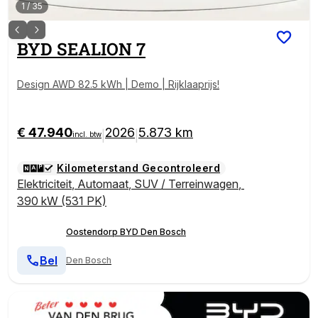
1
/
35
BYD
SEALION 7
Design AWD 82.5 kWh | Demo | Rijklaaprijs!
€ 47.940
2026
5.873 km
|
|
incl. btw
Kilometerstand Gecontroleerd
Elektriciteit
,
Automaat
,
SUV / Terreinwagen
,
390 kW (531 PK)
Oostendorp BYD Den Bosch
Bel
Den Bosch