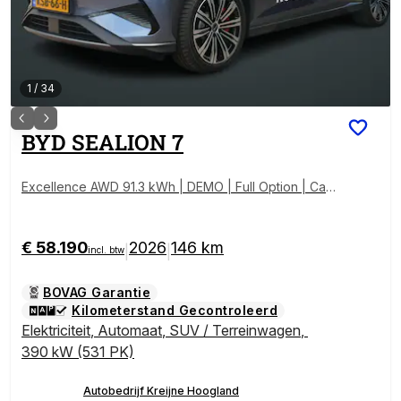
1
/
34
BYD
SEALION 7
Excellence AWD 91.3 kWh | DEMO | Full Option | Car
play | Demo |
€ 58.190
2026
146 km
|
|
incl. btw
BOVAG Garantie
Kilometerstand Gecontroleerd
Elektriciteit
,
Automaat
,
SUV / Terreinwagen
,
390 kW (531 PK)
Autobedrijf Kreijne Hoogland