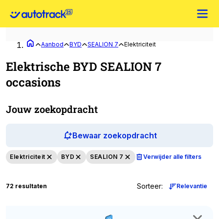
Aanbod
BYD
SEALION 7
Elektriciteit
Elektrische BYD SEALION 7
occasions
Jouw zoekopdracht
Bewaar zoekopdracht
Elektriciteit
BYD
SEALION 7
Verwijder alle filters
Sorteer
:
72 resultaten
Relevantie