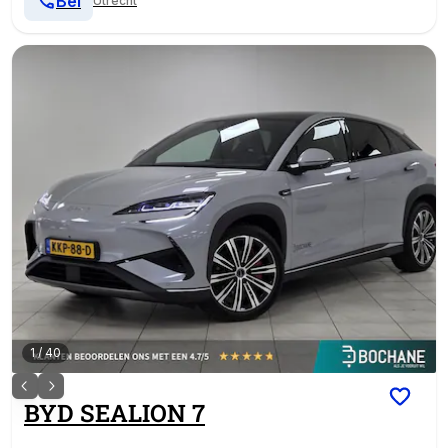
Bel
Utrecht
1
/
40
BYD
SEALION 7