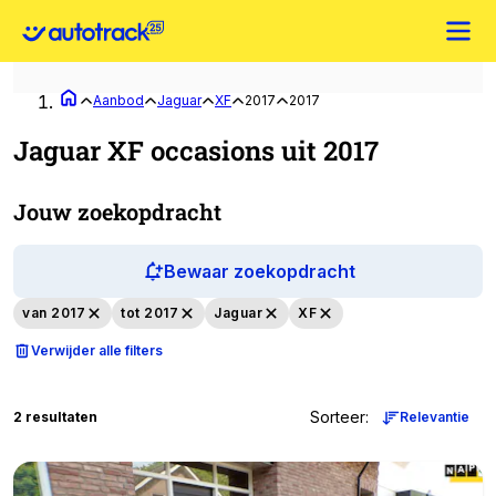
Aanbod
Jaguar
XF
2017
2017
Jaguar XF occasions uit 2017
Jouw zoekopdracht
Bewaar zoekopdracht
van 2017
tot 2017
Jaguar
XF
Verwijder alle filters
Sorteer
:
2 resultaten
Relevantie