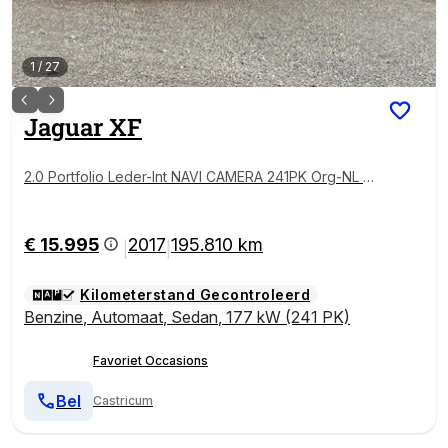
1
/
27
Jaguar
XF
2.0 Portfolio Leder-Int NAVI CAMERA 241PK Org-NL Cl
ima Goed Onderhouden
€ 15.995
2017
195.810 km
|
|
Kilometerstand Gecontroleerd
Benzine
,
Automaat
,
Sedan
,
177 kW (241 PK)
Favoriet Occasions
Bel
Castricum