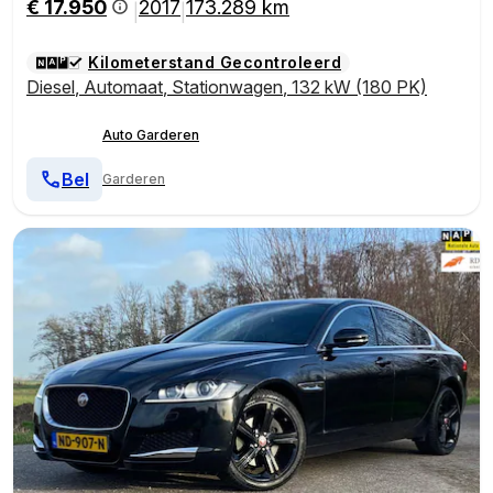
€ 17.950
2017
173.289 km
|
|
Kilometerstand Gecontroleerd
Diesel
,
Automaat
,
Stationwagen
,
132 kW (180 PK)
Auto Garderen
Bel
Garderen