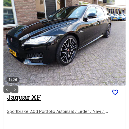
1
/
26
Jaguar
XF
Sportbrake 2.0d Portfolio Automaat / Leder / Navi / P
anoramadak