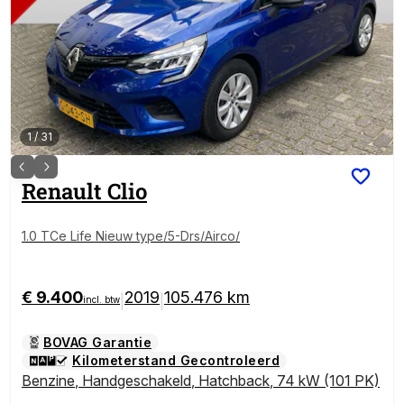
1
/
31
Renault
Clio
1.0 TCe Life Nieuw type/5-Drs/Airco/
€ 9.400
2019
105.476 km
|
|
incl. btw
BOVAG Garantie
Kilometerstand Gecontroleerd
Benzine
,
Handgeschakeld
,
Hatchback
,
74 kW (101 PK)