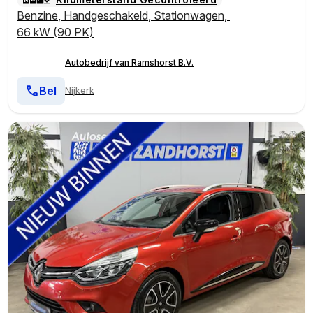
Benzine
,
Handgeschakeld
,
Stationwagen
,
66 kW (90 PK)
Autobedrijf van Ramshorst B.V.
Bel
Nijkerk