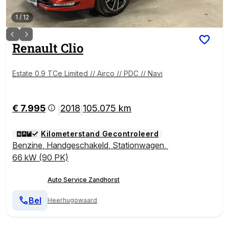
1
/
12
Renault
Clio
Estate 0.9 TCe Limited // Airco // PDC // Navi
€ 7.995
2018
105.075 km
|
|
Kilometerstand Gecontroleerd
Benzine
,
Handgeschakeld
,
Stationwagen
,
66 kW (90 PK)
Auto Service Zandhorst
Bel
Heerhugowaard