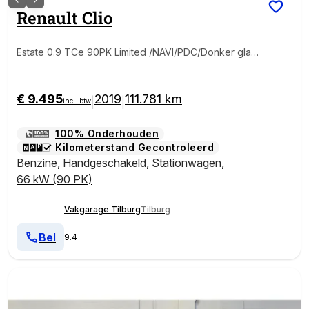
Renault
Clio
Estate 0.9 TCe 90PK Limited /NAVI/PDC/Donker glas/
16'LM/Keyless/LED/DAB+/Bluetooth/ISOFIX/NAP! 1e ei
g!
€ 9.495
2019
111.781 km
|
|
incl. btw
100% Onderhouden
Kilometerstand Gecontroleerd
Benzine
,
Handgeschakeld
,
Stationwagen
,
66 kW (90 PK)
Vakgarage Tilburg
Tilburg
Bel
9.4