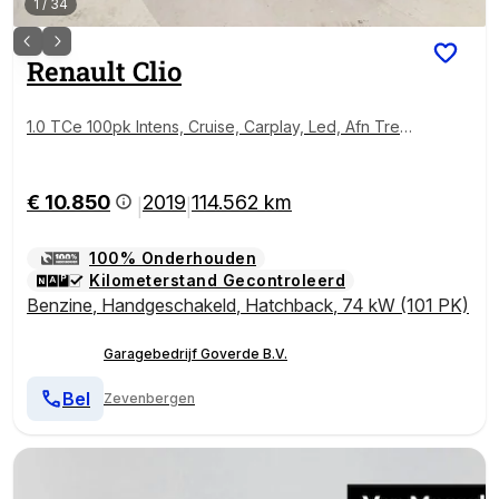
1
/
34
Renault
Clio
1.0 TCe 100pk Intens, Cruise, Carplay, Led, Afn Trekh
aak
€ 10.850
2019
114.562 km
|
|
100% Onderhouden
Kilometerstand Gecontroleerd
Benzine
,
Handgeschakeld
,
Hatchback
,
74 kW (101 PK)
Garagebedrijf Goverde B.V.
Bel
Zevenbergen