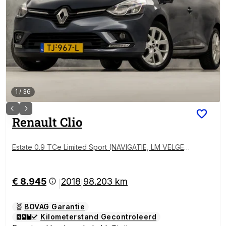
1
/
36
Renault
Clio
Estate 0.9 TCe Limited Sport (NAVIGATIE, LM VELGE
N, GETINT GLAS, SPORTSTOELEN, BASS REFLEX, CR
UISE, NIEUWSTAAT)
€ 8.945
2018
98.203 km
|
|
BOVAG Garantie
Kilometerstand Gecontroleerd