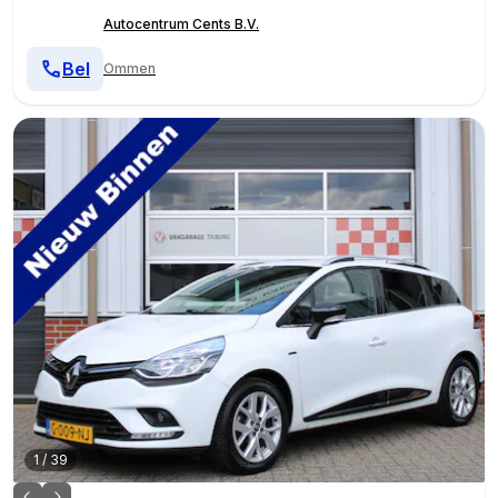
Autocentrum Cents B.V.
Bel
Ommen
1
/
39