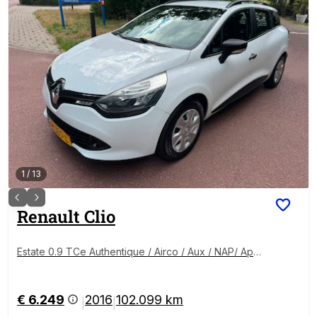
1
/
13
Renault
Clio
Estate 0.9 TCe Authentique / Airco / Aux / NAP/ Apk /
Trekhaak /
€ 6.249
2016
102.099 km
|
|