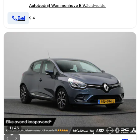
Autobedrijf Wemmenhove B.V.
Zuidwolde
Bel
9.4
1
/
46