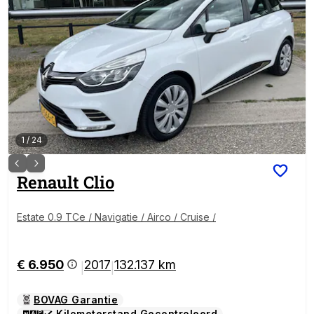
1
/
24
Renault
Clio
Estate 0.9 TCe / Navigatie / Airco / Cruise /
€ 6.950
2017
132.137 km
|
|
BOVAG Garantie
Kilometerstand Gecontroleerd