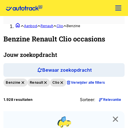
Aanbod
Renault
Clio
Benzine
Benzine Renault Clio occasions
Jouw zoekopdracht
Bewaar zoekopdracht
Benzine
Renault
Clio
Verwijder alle filters
Sorteer
:
1.928 resultaten
Relevantie