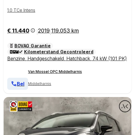
1.0 TCe Intens
€ 11.440
2019
119.053 km
|
|
BOVAG Garantie
Kilometerstand Gecontroleerd
Benzine
,
Handgeschakeld
,
Hatchback
,
74 kW (101 PK)
Van Mossel OPC Middelharnis
Bel
Middelharnis