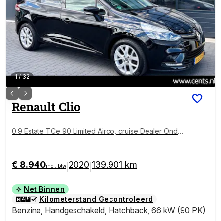
1
/
32
Renault
Clio
0.9 Estate TCe 90 Limited Airco, cruise Dealer Onder
houden
€ 8.940
2020
139.901 km
|
|
incl. btw
Net Binnen
Kilometerstand Gecontroleerd
Benzine
,
Handgeschakeld
,
Hatchback
,
66 kW (90 PK)