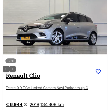
1
/
41
Renault
Clio
Estate 0.9 TCe Limited Camera Navi Parkeerhulp Gar
antie Nieuwe APK
€ 6.944
2018
134.808 km
|
|