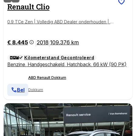
Renault
Clio
0.9 TCe Zen | Volledig ABD Dealer onderhouden | C
ruise control | Navigatie | Airco | Elektrische ramen |
€ 8.445
2018
109.376 km
|
|
Kilometerstand Gecontroleerd
Benzine
,
Handgeschakeld
,
Hatchback
,
66 kW (90 PK)
ABD Renault Dokkum
Bel
Dokkum