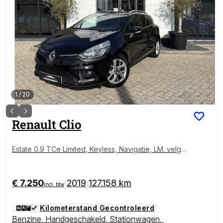
1
/
20
Renault
Clio
Estate 0.9 TCe Limited, Keyless, Navigatie, LM. velge
n
€ 7.250
2019
127.158 km
|
|
incl. btw
Kilometerstand Gecontroleerd
Benzine
,
Handgeschakeld
,
Stationwagen
,