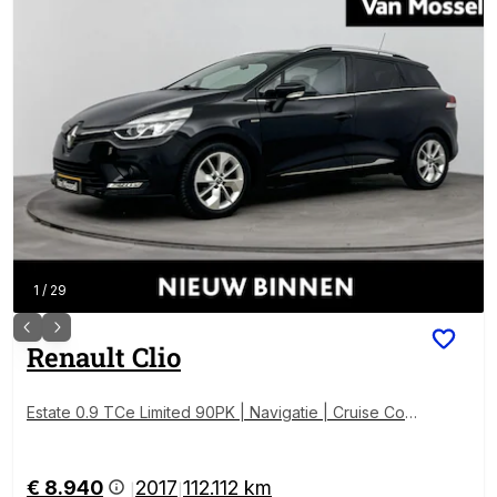
1
/
29
Renault
Clio
Estate 0.9 TCe Limited 90PK | Navigatie | Cruise Con
trol | Lichtmetalen Velgen | Airconditioning
€ 8.940
2017
112.112 km
|
|