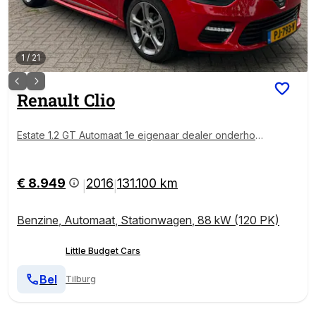
1
/
21
Renault
Clio
Estate 1.2 GT Automaat 1e eigenaar dealer onderhou
den cruis control navigatie airco
€ 8.949
2016
131.100 km
|
|
Benzine
,
Automaat
,
Stationwagen
,
88 kW (120 PK)
Little Budget Cars
Bel
Tilburg