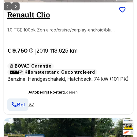
Renault
Clio
1.0 TCE 100pk Zen airco/cruise/carplay-android/blue
tooth/DAB 5-drs
€ 9.750
2019
113.625 km
|
|
BOVAG Garantie
Kilometerstand Gecontroleerd
Benzine
,
Handgeschakeld
,
Hatchback
,
74 kW (101 PK)
Autobedrijf Roetert
Loenen
Bel
9.7