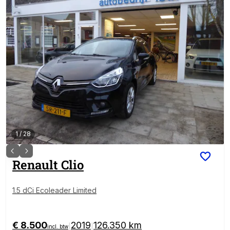
1
/
28
Renault
Clio
1.5 dCi Ecoleader Limited
€ 8.500
2019
126.350 km
|
|
incl. btw