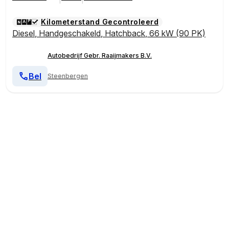
Kilometerstand Gecontroleerd
Diesel
,
Handgeschakeld
,
Hatchback
,
66 kW (90 PK)
Autobedrijf Gebr. Raaijmakers B.V.
Bel
Steenbergen