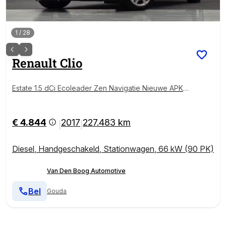
1
/
28
Renault
Clio
Estate 1.5 dCi Ecoleader Zen Navigatie Nieuwe APK 3
e Eigenaar
€ 4.844
2017
227.483 km
|
|
Diesel
,
Handgeschakeld
,
Stationwagen
,
66 kW (90 PK)
Van Den Boog Automotive
Bel
Gouda