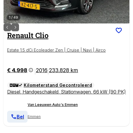
1
/
49
Renault
Clio
Estate 1.5 dCi Ecoleader Zen | Cruise | Navi | Airco
€ 4.998
2016
233.828 km
|
|
Kilometerstand Gecontroleerd
Diesel
,
Handgeschakeld
,
Stationwagen
,
66 kW (90 PK)
Van Leeuwen Auto's Emmen
Bel
Emmen