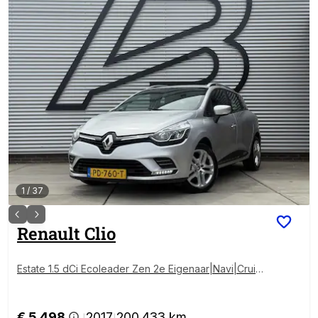
1
/
37
Renault
Clio
Estate 1.5 dCi Ecoleader Zen 2e Eigenaar|Navi|Cruise
|Airco|Elek ramen|D-riem vv in 2023|N.A.P|Nieuwe A
PK bij aflevering
€ 5.498
2017
200.433 km