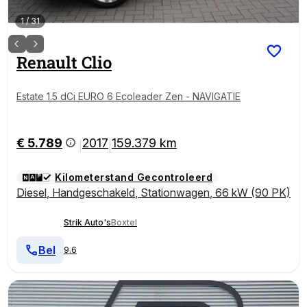
1
/
31
Renault
Clio
Estate 1.5 dCi EURO 6 Ecoleader Zen - NAVIGATIE
€ 5.789
2017
159.379 km
|
|
Kilometerstand Gecontroleerd
Diesel
,
Handgeschakeld
,
Stationwagen
,
66 kW (90 PK)
Strik Auto's
Boxtel
Bel
9.6