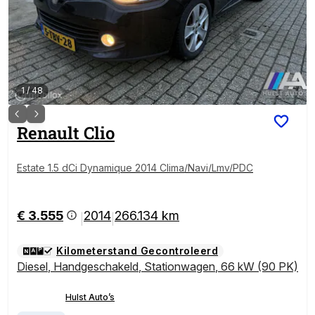
1
/
48
Renault
Clio
Estate 1.5 dCi Dynamique 2014 Clima/Navi/Lmv/PDC
€ 3.555
2014
266.134 km
|
|
Kilometerstand Gecontroleerd
Diesel
,
Handgeschakeld
,
Stationwagen
,
66 kW (90 PK)
Hulst Auto’s