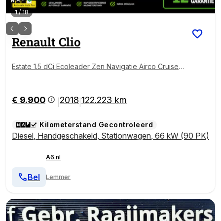
1
/
18
Renault
Clio
Estate 1.5 dCi Ecoleader Zen Navigatie Airco Cruise B
luetooth Parkeersensor
€ 9.900
2018
122.223 km
|
|
Kilometerstand Gecontroleerd
Diesel
,
Handgeschakeld
,
Stationwagen
,
66 kW (90 PK)
A6.nl
Bel
Lemmer