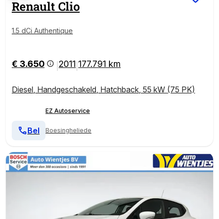
Renault
Clio
1.5 dCi Authentique
€ 3.650
2011
177.791 km
|
|
Diesel
,
Handgeschakeld
,
Hatchback
,
55 kW (75 PK)
EZ Autoservice
Bel
Boesingheliede