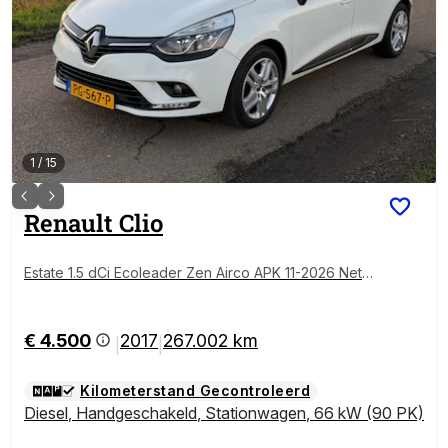
1
/
15
Renault
Clio
Estate 1.5 dCi Ecoleader Zen Airco APK 11-2026 Nette
auto
€ 4.500
2017
267.002 km
|
|
Kilometerstand Gecontroleerd
Diesel
,
Handgeschakeld
,
Stationwagen
,
66 kW (90 PK)