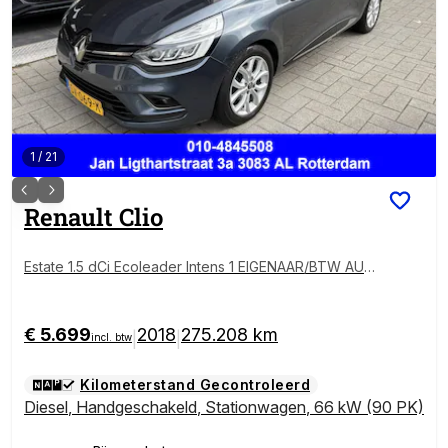
1
/
21
Renault
Clio
Estate 1.5 dCi Ecoleader Intens 1 EIGENAAR/BTW AUT
O/DEALER OND.
€ 5.699
2018
275.208 km
|
|
incl. btw
Kilometerstand Gecontroleerd
Diesel
,
Handgeschakeld
,
Stationwagen
,
66 kW (90 PK)