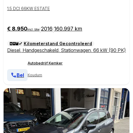
1.5 DCI 66KW ESTATE
€ 8.950
2016
160.997 km
|
|
incl. btw
Kilometerstand Gecontroleerd
Diesel
,
Handgeschakeld
,
Stationwagen
,
66 kW (90 PK)
Autobedrijf Kemker
Bel
Koudum