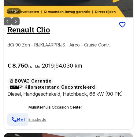
1
/
34
Renault
Clio
dCi 90 Zen - RIJKLAARPRIJS - Airco - Cruise Control
- DAB
€ 8.750
2016
64.030 km
|
|
incl. btw
BOVAG Garantie
Kilometerstand Gecontroleerd
Diesel
,
Handgeschakeld
,
Hatchback
,
66 kW (90 PK)
Munsterhuis Occasion Center
Bel
Enschede