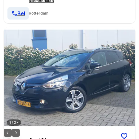
Rijnmondauto
Bel
Rotterdam
1
/
27