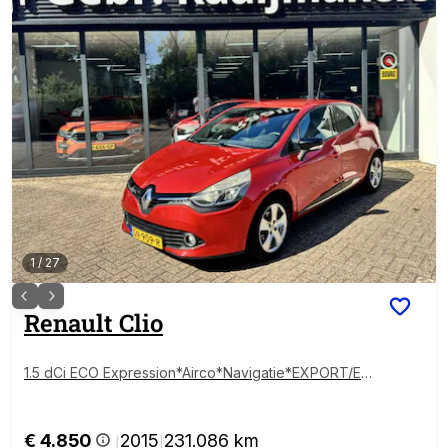
1
/
27
Renault
Clio
1.5 dCi ECO Expression*Airco*Navigatie*EXPORT/EX
BPM*
€ 4.850
2015
231.086 km
|
|