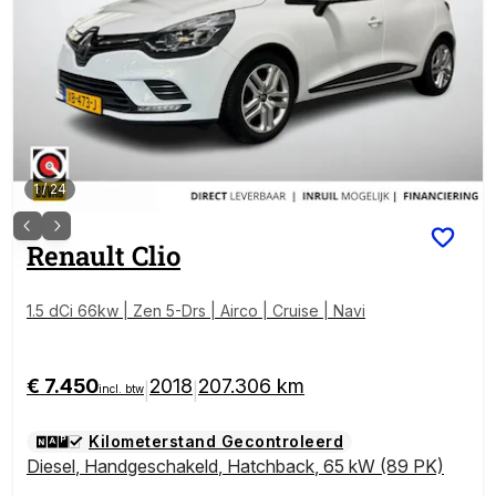
1
/
24
Renault
Clio
1.5 dCi 66kw | Zen 5-Drs | Airco | Cruise | Navi
€ 7.450
2018
207.306 km
|
|
incl. btw
Kilometerstand Gecontroleerd
Diesel
,
Handgeschakeld
,
Hatchback
,
65 kW (89 PK)