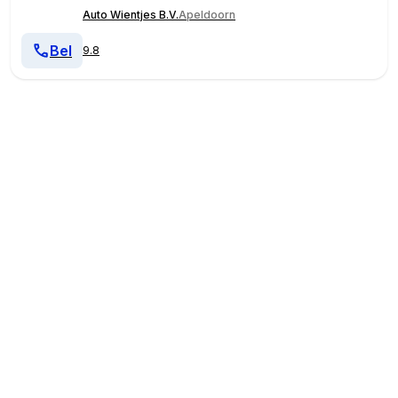
Auto Wientjes B.V.
Apeldoorn
Bel
9.8