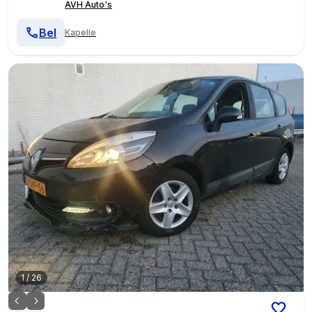
AVH Auto's
Bel
Kapelle
1
/
26