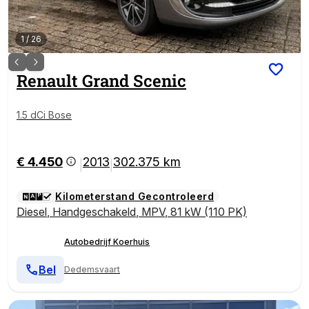
1
/
26
Renault
Grand Scenic
1.5 dCi Bose
€ 4.450
2013
302.375 km
|
|
Kilometerstand Gecontroleerd
Diesel
,
Handgeschakeld
,
MPV
,
81 kW (110 PK)
Autobedrijf Koerhuis
Bel
Dedemsvaart