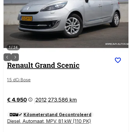
1
/
24
Renault
Grand Scenic
1.5 dCi Bose
€ 4.950
2012
273.586 km
|
|
Kilometerstand Gecontroleerd
Diesel
,
Automaat
,
MPV
,
81 kW (110 PK)