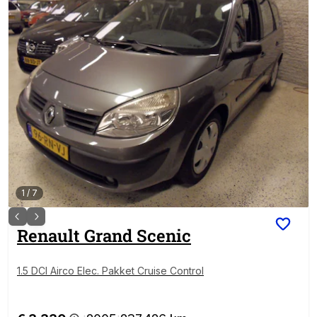
1
/
7
Renault
Grand Scenic
1.5 DCI Airco Elec. Pakket Cruise Control