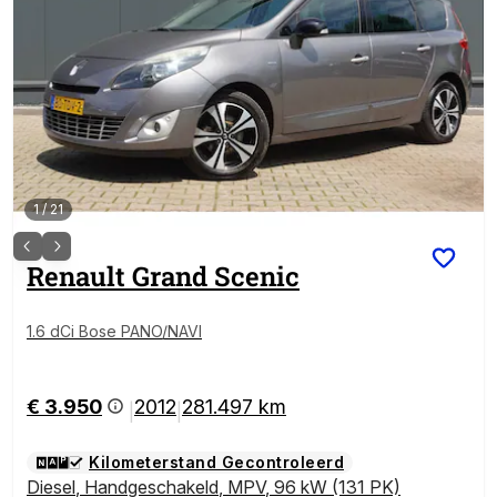
1
/
21
Renault
Grand Scenic
1.6 dCi Bose PANO/NAVI
€ 3.950
2012
281.497 km
|
|
Kilometerstand Gecontroleerd
Diesel
,
Handgeschakeld
,
MPV
,
96 kW (131 PK)