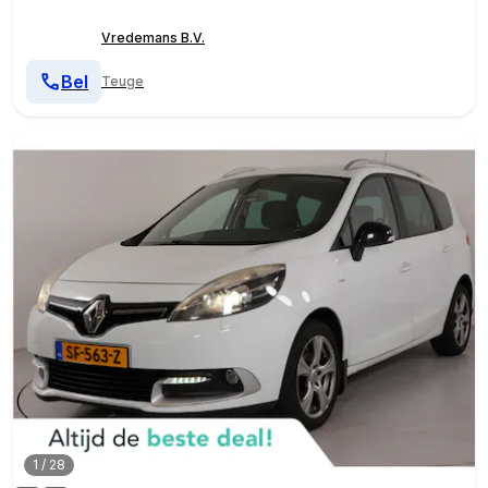
Vredemans B.V.
Bel
Teuge
1
/
28