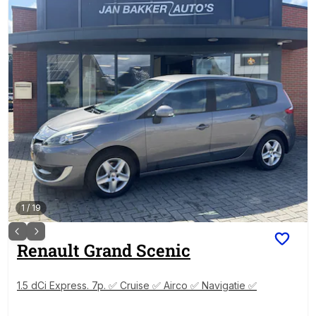
1
/
19
Renault
Grand Scenic
1.5 dCi Express. 7p. ✅ Cruise ✅ Airco ✅ Navigatie ✅