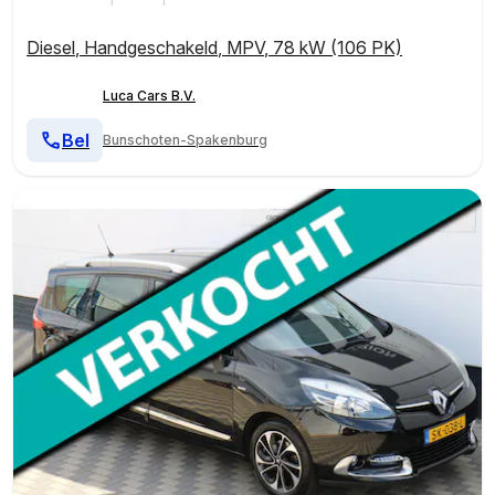
Diesel
,
Handgeschakeld
,
MPV
,
78 kW (106 PK)
Luca Cars B.V.
Bel
Bunschoten-Spakenburg