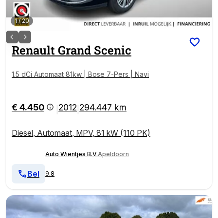
1
/
20
Renault
Grand Scenic
1.5 dCi Automaat 81kw | Bose 7-Pers | Navi
€ 4.450
2012
294.447 km
|
|
Diesel
,
Automaat
,
MPV
,
81 kW (110 PK)
Auto Wientjes B.V.
Apeldoorn
Bel
9.8