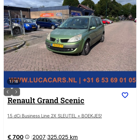
1
/
16
Renault
Grand Scenic
1.5 dCi Business Line 2X SLEUTEL + BOEKJES!
€ 700
2007
325.025 km
|
|