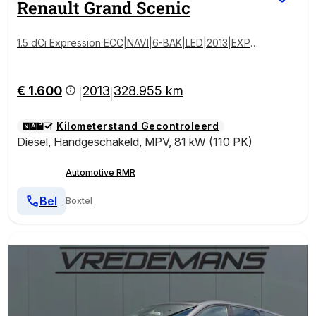
Renault
Grand Scenic
1.5 dCi Expression ECC|NAVI|6-BAK|LED|2013|EXPOR
T
€ 1.600
2013
328.955 km
|
|
Kilometerstand Gecontroleerd
Diesel
,
Handgeschakeld
,
MPV
,
81 kW (110 PK)
Automotive RMR
Bel
Boxtel