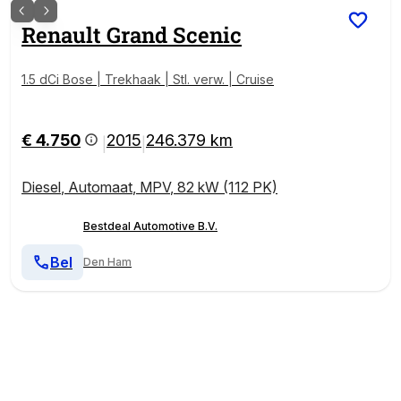
Renault
Grand Scenic
1.5 dCi Bose | Trekhaak | Stl. verw. | Cruise
€ 4.750
2015
246.379 km
|
|
Diesel
,
Automaat
,
MPV
,
82 kW (112 PK)
Bestdeal Automotive B.V.
Bel
Den Ham