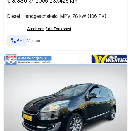
€ 3.330
2005
237.426 km
|
|
Diesel
,
Handgeschakeld
,
MPV
,
78 kW (106 PK)
Autobedrijf de Toekomst
Bel
Vlijmen