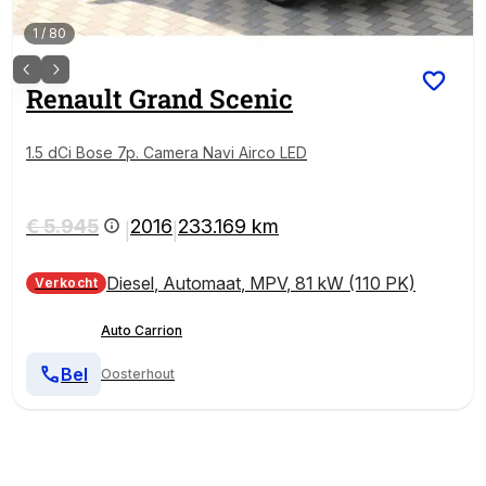
1
/
80
Renault
Grand Scenic
1.5 dCi Bose 7p. Camera Navi Airco LED
€ 5.945
2016
233.169 km
|
|
Diesel
,
Automaat
,
MPV
,
81 kW (110 PK)
Verkocht
Auto Carrion
Bel
Oosterhout