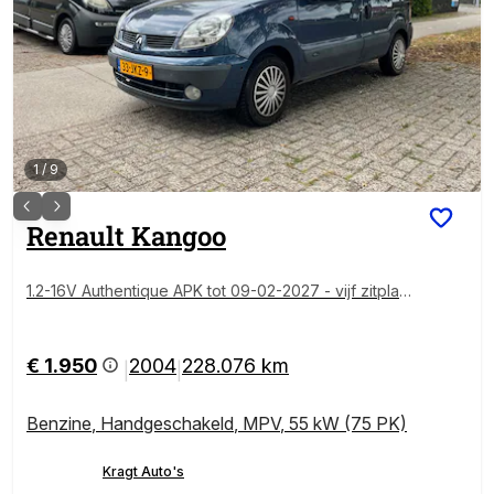
1
/
9
Renault
Kangoo
1.2-16V Authentique APK tot 09-02-2027 - vijf zitplaat
sen - goeie auto - trekhaak -ramen werken niet, han
del,export
€ 1.950
2004
228.076 km
|
|
Benzine
,
Handgeschakeld
,
MPV
,
55 kW (75 PK)
Kragt Auto's