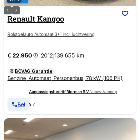
Renault
Kangoo
Rolstoelauto Automaat 3+1 incl. luchtvering
€ 22.950
2012
139.655 km
|
|
BOVAG Garantie
Benzine
,
Automaat
,
Personenbus
,
78 kW (106 PK)
Aanpassingsbedrijf Bierman B.V.
Nieuw-Vennep
Bel
9.7