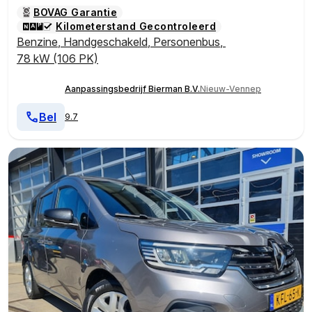
BOVAG Garantie
Kilometerstand Gecontroleerd
Benzine
,
Handgeschakeld
,
Personenbus
,
78 kW (106 PK)
Aanpassingsbedrijf Bierman B.V.
Nieuw-Vennep
Bel
9.7