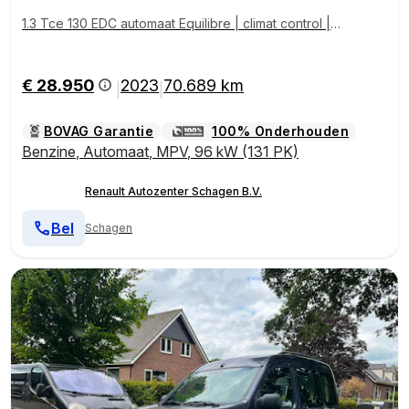
1.3 Tce 130 EDC automaat Equilibre | climat control | d
akreling | navigatie | tijdelijk gratis Top Afleverpakke
t twv Eur 695
€ 28.950
2023
70.689 km
|
|
BOVAG Garantie
100% Onderhouden
Benzine
,
Automaat
,
MPV
,
96 kW (131 PK)
Renault Autozenter Schagen B.V.
Bel
Schagen