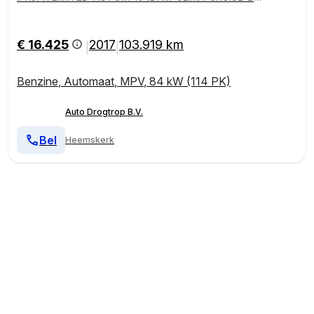
UET-
€ 16.425
2017
103.919 km
|
|
Benzine
,
Automaat
,
MPV
,
84 kW (114 PK)
Auto Drogtrop B.V.
Bel
Heemskerk