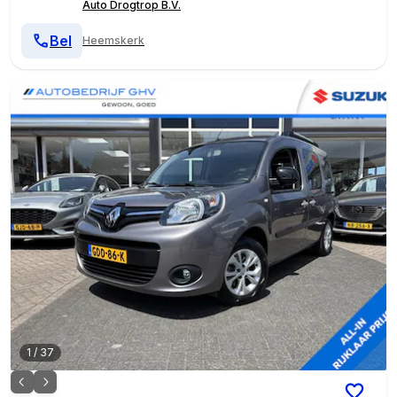
Auto Drogtrop B.V.
Bel
Heemskerk
1
/
37