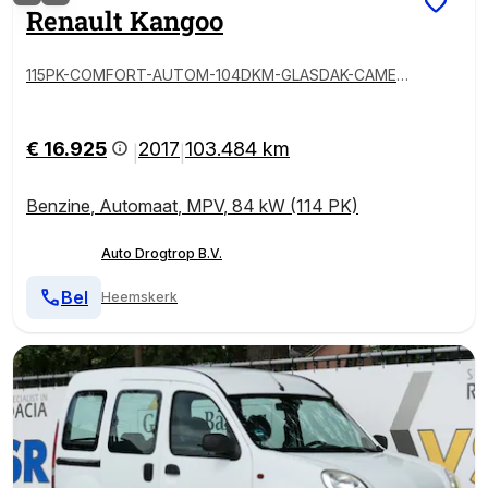
Renault
Kangoo
115PK-COMFORT-AUTOM-104DKM-GLASDAK-CAMER
A-
€ 16.925
2017
103.484 km
|
|
Benzine
,
Automaat
,
MPV
,
84 kW (114 PK)
Auto Drogtrop B.V.
Bel
Heemskerk