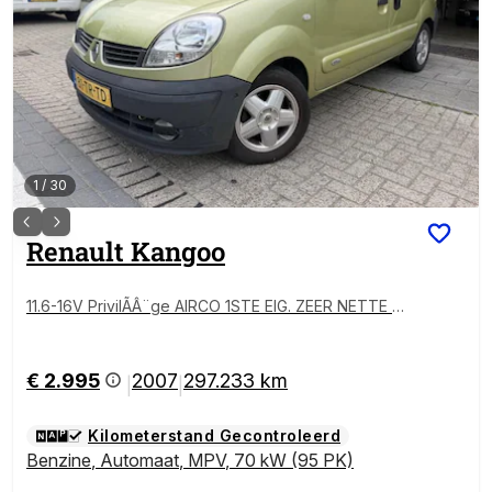
1
/
30
Renault
Kangoo
11.6-16V PrivilÃÂ¨ge AIRCO 1STE EIG. ZEER NETTE AU
TO NAP APK 7-2027
€ 2.995
2007
297.233 km
|
|
Kilometerstand Gecontroleerd
Benzine
,
Automaat
,
MPV
,
70 kW (95 PK)