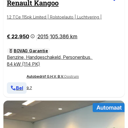
Renault
Kangoo
1.2 TCe 115pk Limited | Rolstoelauto | Luchtvering |
€ 22.950
2015
105.386 km
|
|
BOVAG Garantie
Benzine
,
Handgeschakeld
,
Personenbus
,
84 kW (114 PK)
Autobedrijf G.H.V. B.V.
Oostrum
Bel
9.7