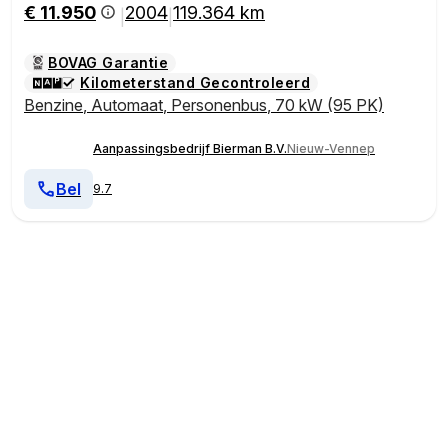
€ 11.950
2004
119.364 km
|
|
BOVAG Garantie
Kilometerstand Gecontroleerd
Benzine
,
Automaat
,
Personenbus
,
70 kW (95 PK)
Aanpassingsbedrijf Bierman B.V.
Nieuw-Vennep
Bel
9.7