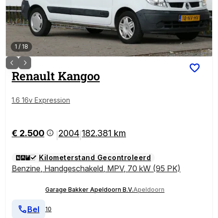
1
/
18
Renault
Kangoo
1.6 16v Expression
€ 2.500
2004
182.381 km
|
|
Kilometerstand Gecontroleerd
Benzine
,
Handgeschakeld
,
MPV
,
70 kW (95 PK)
Garage Bakker Apeldoorn B.V.
Apeldoorn
Bel
10