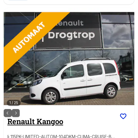
1
/
25
Renault
Kangoo
Ii 115PK-LIMITED-AUTOM-104DKM-CLIMA-CRUISE-BL