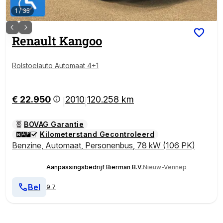
1
/
35
Renault
Kangoo
Rolstoelauto Automaat 4+1
€ 22.950
2010
120.258 km
|
|
BOVAG Garantie
Kilometerstand Gecontroleerd
Benzine
,
Automaat
,
Personenbus
,
78 kW (106 PK)
Aanpassingsbedrijf Bierman B.V.
Nieuw-Vennep
Bel
9.7