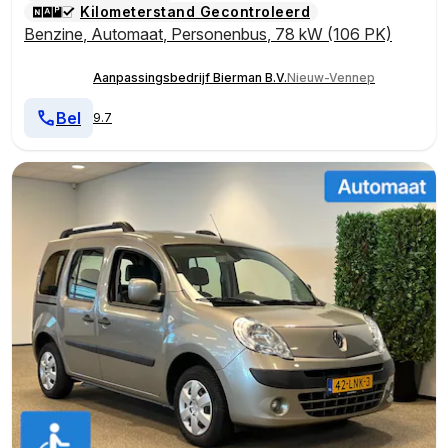
Kilometerstand Gecontroleerd
Benzine
,
Automaat
,
Personenbus
,
78 kW (106 PK)
Aanpassingsbedrijf Bierman B.V.
Nieuw-Vennep
Bel
9.7