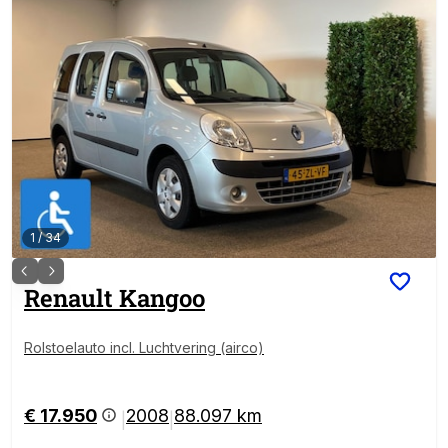
1
/
34
Renault
Kangoo
Rolstoelauto incl. Luchtvering (airco)
€ 17.950
2008
88.097 km
|
|