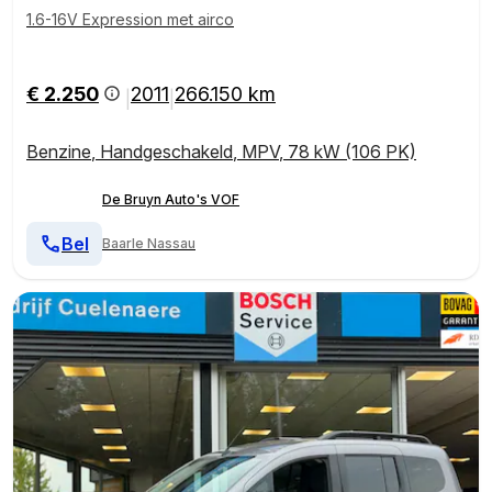
1.6-16V Expression met airco
€ 2.250
2011
266.150 km
|
|
Benzine
,
Handgeschakeld
,
MPV
,
78 kW (106 PK)
De Bruyn Auto's VOF
Bel
Baarle Nassau