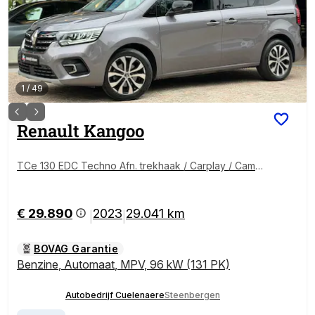
1
/
49
Renault
Kangoo
TCe 130 EDC Techno Afn. trekhaak / Carplay / Came
ra / P-sensoren rondom
€ 29.890
2023
29.041 km
|
|
BOVAG Garantie
Benzine
,
Automaat
,
MPV
,
96 kW (131 PK)
Autobedrijf Cuelenaere
Steenbergen