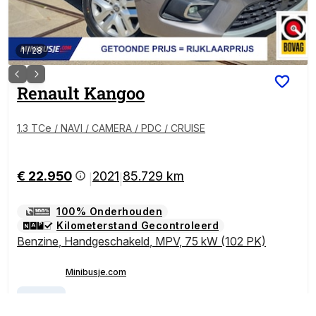
1
/
28
Renault
Kangoo
1.3 TCe / NAVI / CAMERA / PDC / CRUISE
€ 22.950
2021
85.729 km
|
|
100% Onderhouden
Kilometerstand Gecontroleerd
Benzine
,
Handgeschakeld
,
MPV
,
75 kW (102 PK)
Minibusje.com
Bel
Holten