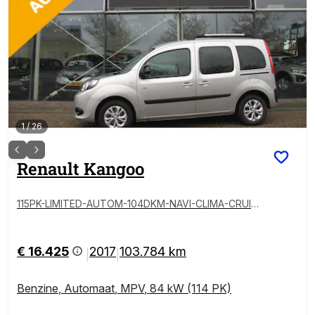
1
/
26
Renault
Kangoo
115PK-LIMITED-AUTOM-104DKM-NAVI-CLIMA-CRUISE
-
€ 16.425
2017
103.784 km
|
|
Benzine
,
Automaat
,
MPV
,
84 kW (114 PK)