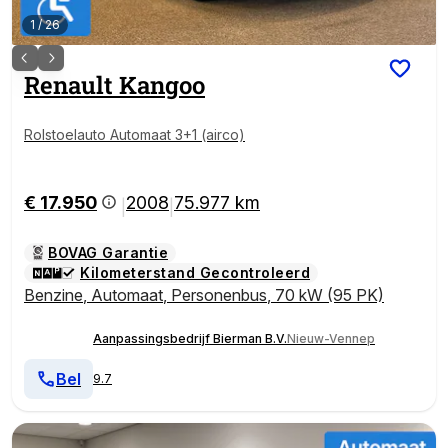
1
/
26
Renault
Kangoo
Rolstoelauto Automaat 3+1 (airco)
€ 17.950
2008
75.977 km
|
|
BOVAG Garantie
Kilometerstand Gecontroleerd
Benzine
,
Automaat
,
Personenbus
,
70 kW (95 PK)
Aanpassingsbedrijf Bierman B.V.
Nieuw-Vennep
Bel
9.7