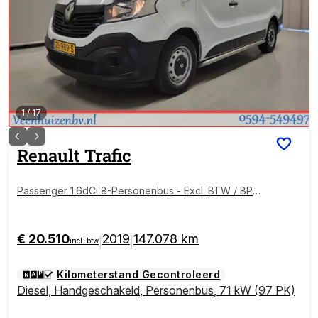
1
/
17
Renault
Trafic
Passenger 1.6dCi 8-Personenbus - Excl. BTW / BPM
vrij Euro 6!
€ 20.510
2019
147.078 km
|
|
incl. btw
Kilometerstand Gecontroleerd
Diesel
,
Handgeschakeld
,
Personenbus
,
71 kW (97 PK)