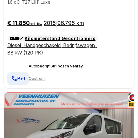
1.6 dCi T27 L1H1 Luxe
€ 11.850
2016
96.796 km
|
|
excl. btw
Kilometerstand Gecontroleerd
Diesel
,
Handgeschakeld
,
Bedrijfswagen
,
88 kW (120 PK)
Autobedrijf Strijbosch Venray
Bel
Oostrum