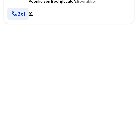
Veenhuizen Bedrijfsauto's
Boerakker
Bel
10