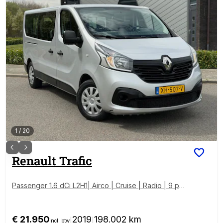
1
/
20
Renault
Trafic
Passenger 1.6 dCi L2H1| Airco | Cruise | Radio | 9 per
soons | EX BTW | BPM Vrij
€ 21.950
2019
198.002 km
|
|
incl. btw