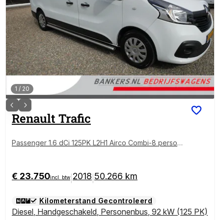
1
/
20
Renault
Trafic
Passenger 1.6 dCi 125PK L2H1 Airco Combi-8 persoo
ns Prijs is incl. BTW/BPM
€ 23.750
2018
50.266 km
|
|
incl. btw
Kilometerstand Gecontroleerd
Diesel
,
Handgeschakeld
,
Personenbus
,
92 kW (125 PK)