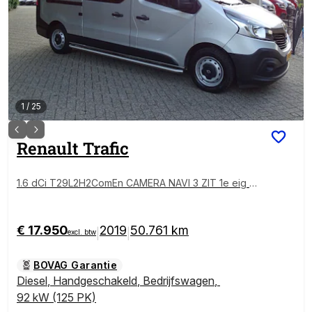
1
/
25
Renault
Trafic
1.6 dCi T29L2H2ComEn CAMERA NAVI 3 ZIT 1e eig N
WST
€ 17.950
2019
50.761 km
|
|
excl. btw
BOVAG Garantie
Diesel
,
Handgeschakeld
,
Bedrijfswagen
,
92 kW (125 PK)