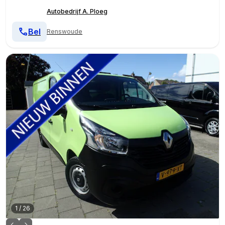
Autobedrijf A. Ploeg
Bel
Renswoude
1
/
26