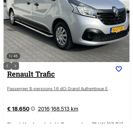
1
/
45
Renault
Trafic
Passenger 8-persoons 1.6 dCi Grand Authentique En
ergy BTW / BPM vrij marge Lengte 2 Airco Cruise co
ntrol Navigatie PDC Combi Kombi Passenger Groeps
vervoer Taxi Personenbus
€ 18.650
2016
168.513 km
|
|
Diesel
,
Handgeschakeld
,
Personenbus
,
71 kW (97 PK)