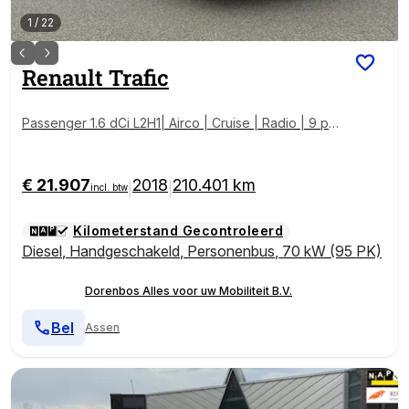
1
/
22
Renault
Trafic
Passenger 1.6 dCi L2H1| Airco | Cruise | Radio | 9 per
soons | EX BTW | BPM Vrij
€ 21.907
2018
210.401 km
|
|
incl. btw
Kilometerstand Gecontroleerd
Diesel
,
Handgeschakeld
,
Personenbus
,
70 kW (95 PK)
Dorenbos Alles voor uw Mobiliteit B.V.
Bel
Assen