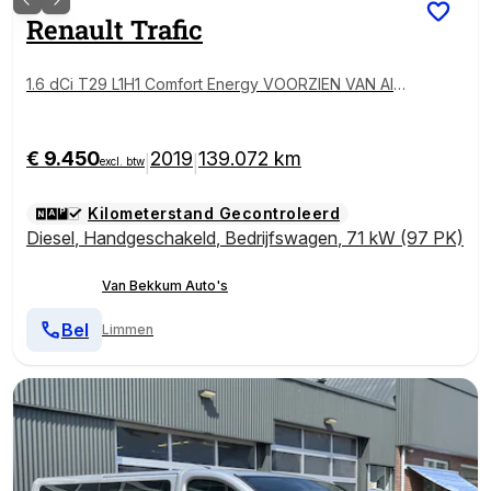
Renault
Trafic
1.6 dCi T29 L1H1 Comfort Energy VOORZIEN VAN AIR
CO+CRUISE+TREKHAAK !!!
€ 9.450
2019
139.072 km
|
|
excl. btw
Kilometerstand Gecontroleerd
Diesel
,
Handgeschakeld
,
Bedrijfswagen
,
71 kW (97 PK)
Van Bekkum Auto's
Bel
Limmen