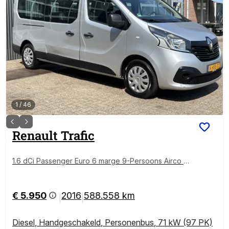
1
/
46
Renault
Trafic
1.6 dCi Passenger Euro 6 marge 9-Persoons Airco Cr
uise control Navigatie PDC 1e eigenaar Combi Kombi
Passenger Groepsvervoer Taxi Personenbus
€ 5.950
2016
588.558 km
|
|
Diesel
,
Handgeschakeld
,
Personenbus
,
71 kW (97 PK)