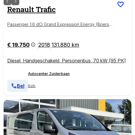
Renault
Trafic
Passenger 1.6 dCi Grand Expression Energy (8perso
nen)
€ 19.750
2018
131.880 km
|
|
Diesel
,
Handgeschakeld
,
Personenbus
,
70 kW (95 PK)
Autocenter Zuiderbaan
Bel
Balk