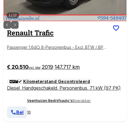
1
/
17
Renault
Trafic
Passenger 1.6dCi 8-Personenbus - Excl. BTW / BPM
vrij Euro 6!
€ 20.510
2019
147.717 km
|
|
incl. btw
Kilometerstand Gecontroleerd
Diesel
,
Handgeschakeld
,
Personenbus
,
71 kW (97 PK)
Veenhuizen Bedrijfsauto's
Boerakker
Bel
10