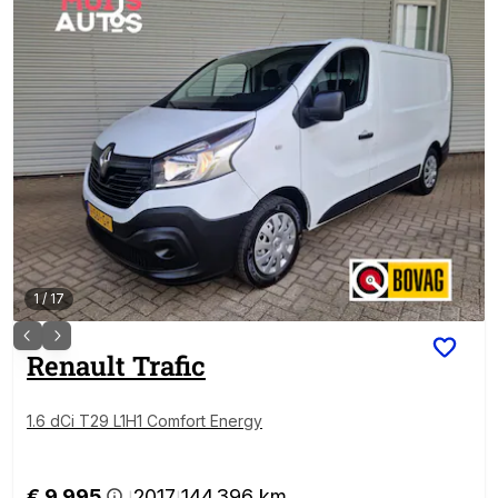
1
/
17
Renault
Trafic
1.6 dCi T29 L1H1 Comfort Energy
€ 9.995
2017
144.396 km