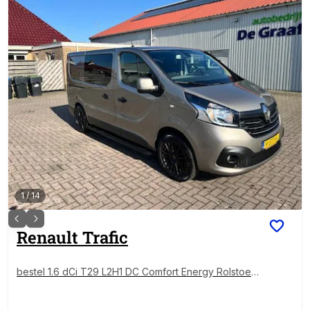
1
/
14
Renault
Trafic
bestel 1.6 dCi T29 L2H1 DC Comfort Energy Rolstoelv
ervoer