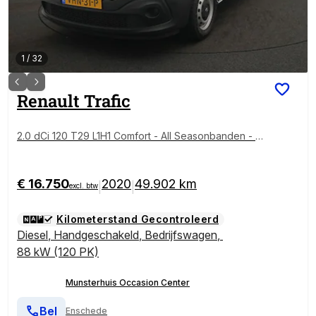
1
/
32
Renault
Trafic
2.0 dCi 120 T29 L1H1 Comfort - All Seasonbanden - C
ruise Control - DAB - Trekhaak
€ 16.750
2020
49.902 km
|
|
excl. btw
Kilometerstand Gecontroleerd
Diesel
,
Handgeschakeld
,
Bedrijfswagen
,
88 kW (120 PK)
Munsterhuis Occasion Center
Bel
Enschede