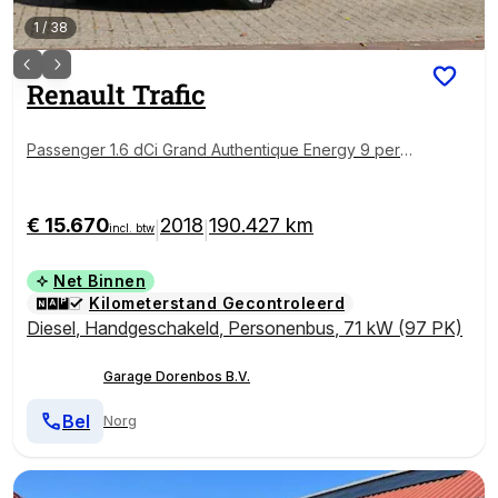
1
/
38
Renault
Trafic
Passenger 1.6 dCi Grand Authentique Energy 9 perso
ons | €12.950,-excl. BTW
€ 15.670
2018
190.427 km
|
|
incl. btw
Net Binnen
Kilometerstand Gecontroleerd
Diesel
,
Handgeschakeld
,
Personenbus
,
71 kW (97 PK)
Garage Dorenbos B.V.
Bel
Norg