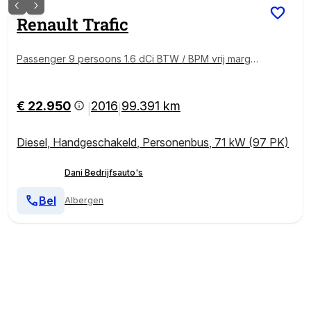
Renault
Trafic
Passenger 9 persoons 1.6 dCi BTW / BPM vrij marge
Lengte 2 Airco Cruise control Navigatie PDC 2e eige
naar Combi Kombi Passenger Groepsvervoer Taxi P
ersonenbus
€ 22.950
2016
99.391 km
|
|
Diesel
,
Handgeschakeld
,
Personenbus
,
71 kW (97 PK)
Dani Bedrijfsauto's
Bel
Albergen