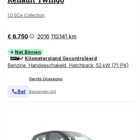
1.0 SCe Collection
€ 6.750
2016
110.141 km
|
|
Net Binnen
Kilometerstand Gecontroleerd
Benzine
,
Handgeschakeld
,
Hatchback
,
52 kW (71 PK)
Gerrits Ocassions
Bel
Beuningen Gld