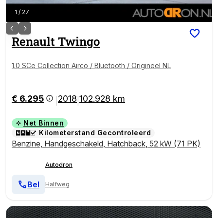
1
/
27
Renault
Twingo
1.0 SCe Collection Airco / Bluetooth / Origineel NL
€ 6.295
2018
102.928 km
|
|
Net Binnen
Kilometerstand Gecontroleerd
Benzine
,
Handgeschakeld
,
Hatchback
,
52 kW (71 PK)
Autodron
Bel
Halfweg