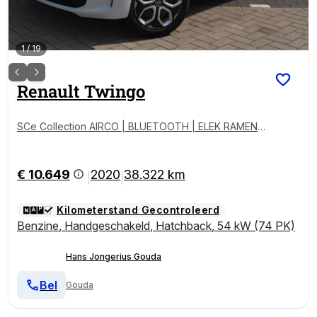
1
/
19
Renault
Twingo
SCe Collection AIRCO | BLUETOOTH | ELEK RAMEN
NE SPIEGELS OOK VERWARMD | AFSTANDBEDIENING
| DEALER ONDERHOUDEN |
€ 10.649
2020
38.322 km
|
|
Kilometerstand Gecontroleerd
Benzine
,
Handgeschakeld
,
Hatchback
,
54 kW (74 PK)
Hans Jongerius Gouda
Bel
Gouda