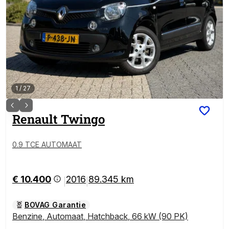
1
/
27
Renault
Twingo
0.9 TCE AUTOMAAT
€ 10.400
2016
89.345 km
|
|
BOVAG Garantie
Benzine
,
Automaat
,
Hatchback
,
66 kW (90 PK)