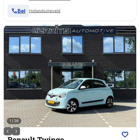
Bel
Hollandscheveld
1
/
26
Renault
Twingo