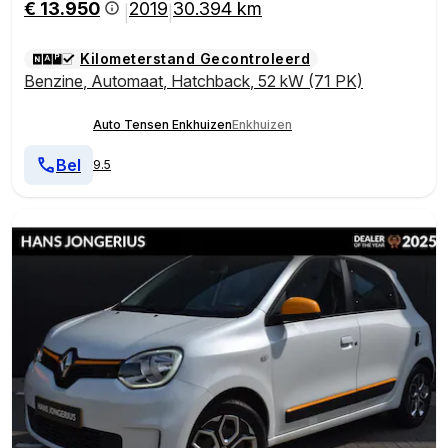
€ 13.950
2019
30.394 km
|
|
Kilometerstand Gecontroleerd
Benzine
,
Automaat
,
Hatchback
,
52 kW (71 PK)
Auto Tensen Enkhuizen
Enkhuizen
Bel
9.5