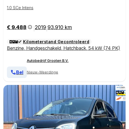
1.0 SCe Intens
€ 9.488
2019
93.910 km
|
|
Kilometerstand Gecontroleerd
Benzine
,
Handgeschakeld
,
Hatchback
,
54 kW (74 PK)
Autobedrijf Grooten B.V.
Bel
Nieuw-Weerdinge