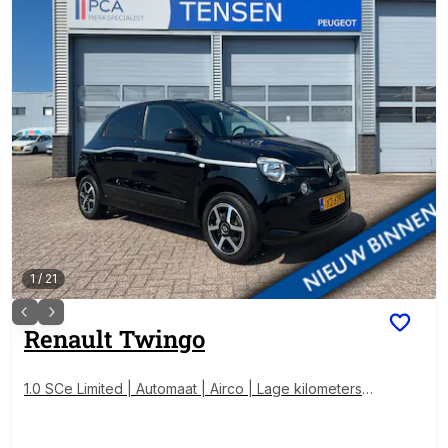
1
/
21
Renault
Twingo
1.0 SCe Limited | Automaat | Airco | Lage kilometersta
nd |