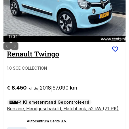
1
/
34
Renault
Twingo
1.0 SCE COLLECTION
€ 8.450
2018
67.090 km
|
|
incl. btw
Kilometerstand Gecontroleerd
Benzine
,
Handgeschakeld
,
Hatchback
,
52 kW (71 PK)
Autocentrum Cents B.V.