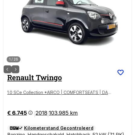
1
/
26
Renault
Twingo
1.0 SCe Collection *AIRCO | COMFORTSEATS | DAB+
| 15''ALU*
€ 6.745
2018
103.985 km
|
|
Kilometerstand Gecontroleerd
Benzine
,
Handgeschakeld
,
Hatchback
,
52 kW (71 PK)