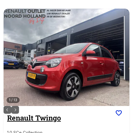
1
/
13
Renault
Twingo
1.0 SCe Collection