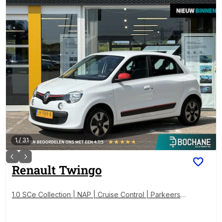
1
/
31
Renault
Twingo
1.0 SCe Collection | NAP | Cruise Control | Parkeerse
nsoren | Airco | BT-Telefoonfunctie |