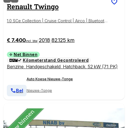
Renault
Twingo
1.0 SCe Collection | Cruise Control | Airco | Bluetooth
Radio
€ 7.400
2018
82.125 km
|
|
incl. btw
Net Binnen
Kilometerstand Gecontroleerd
Benzine
,
Handgeschakeld
,
Hatchback
,
52 kW (71 PK)
Auto Koese Nieuwe-Tonge
Bel
Nieuwe-Tonge