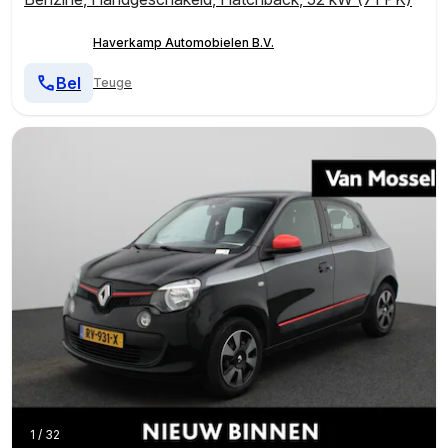
Haverkamp Automobielen B.V.
Bel
Teuge
1
/
32