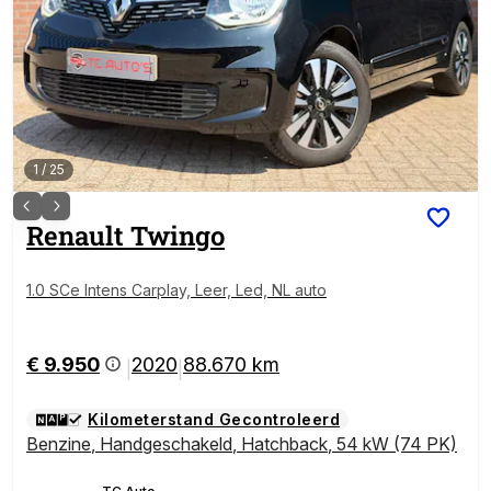
1
/
25
Renault
Twingo
1.0 SCe Intens Carplay, Leer, Led, NL auto
€ 9.950
2020
88.670 km
|
|
Kilometerstand Gecontroleerd
Benzine
,
Handgeschakeld
,
Hatchback
,
54 kW (74 PK)