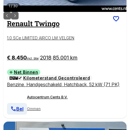
1
/
30
Renault
Twingo
1.0 SCe LIMITED AIRCO LM VELGEN
€ 8.450
2018
85.001 km
|
|
incl. btw
Net Binnen
Kilometerstand Gecontroleerd
Benzine
,
Handgeschakeld
,
Hatchback
,
52 kW (71 PK)
Autocentrum Cents B.V.
Bel
Ommen