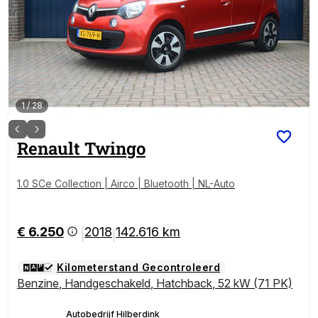
1
/
28
Renault
Twingo
1.0 SCe Collection | Airco | Bluetooth | NL-Auto
€ 6.250
2018
142.616 km
|
|
Kilometerstand Gecontroleerd
Benzine
,
Handgeschakeld
,
Hatchback
,
52 kW (71 PK)
Autobedrijf Hilberdink