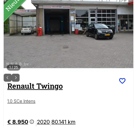
1
/
25
Renault
Twingo
1.0 SCe Intens
€ 8.950
2020
80.141 km
|
|