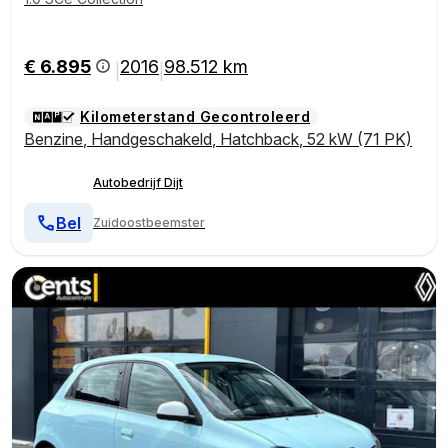
€ 6.895
2016
98.512 km
|
|
Kilometerstand Gecontroleerd
Benzine
,
Handgeschakeld
,
Hatchback
,
52 kW (71 PK)
Autobedrijf Dijt
Bel
Zuidoostbeemster