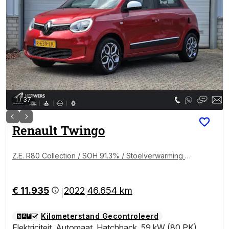
1
/
37
Renault
Twingo
Z.E. R80 Collection / SOH 91.3% / Stoelverwarming / 1
e Eigenaar / All Seasons / Stoelverwarming / Sensor
en Achter / Carplay / Android Auto /
€ 11.935
2022
46.654 km
|
|
Kilometerstand Gecontroleerd
Elektriciteit
,
Automaat
,
Hatchback
,
59 kW (80 PK)