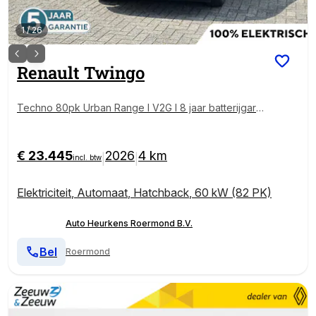
1
/
26
Renault
Twingo
Techno 80pk Urban Range l V2G l 8 jaar batterijgara
ntie!
€ 23.445
2026
4 km
|
|
incl. btw
Elektriciteit
,
Automaat
,
Hatchback
,
60 kW (82 PK)
Auto Heurkens Roermond B.V.
Bel
Roermond