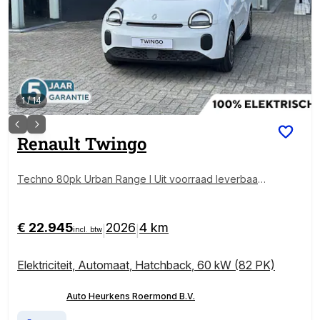
1
/
14
Renault
Twingo
Techno 80pk Urban Range l Uit voorraad leverbaar! l
Private Lease vanaf € 348 per maand!
€ 22.945
2026
4 km
|
|
incl. btw
Elektriciteit
,
Automaat
,
Hatchback
,
60 kW (82 PK)
Auto Heurkens Roermond B.V.