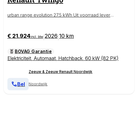
urban range evolution 27.5 kWh Uit voorraad leverba
ar op = op
€ 21.924
2026
10 km
|
|
incl. btw
BOVAG Garantie
Elektriciteit
,
Automaat
,
Hatchback
,
60 kW (82 PK)
Zeeuw & Zeeuw Renault Noordwijk
Bel
Noordwijk