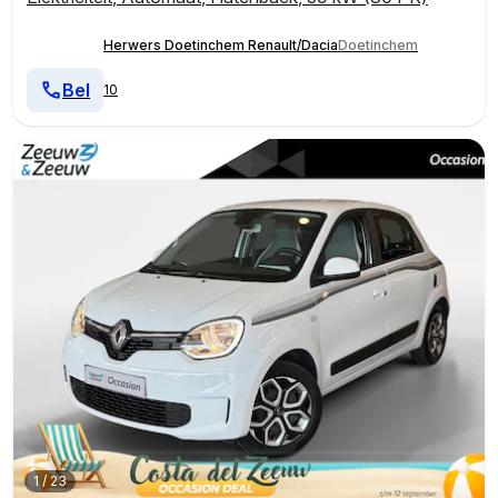
Herwers Doetinchem Renault/Dacia
Doetinchem
Bel
10
1
/
23