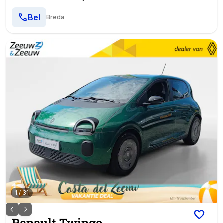
Bel
Breda
1
/
31
Renault
Twingo