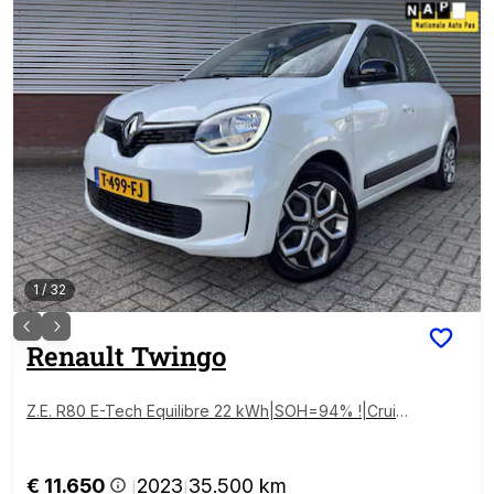
1
/
32
Renault
Twingo
Z.E. R80 E-Tech Equilibre 22 kWh|SOH=94% !|Cruise
|Carplay|Clima|
€ 11.650
2023
35.500 km
|
|