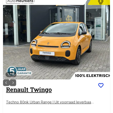
1
/
14
Renault
Twingo
Techno 80pk Urban Range l Uit voorraad leverbaar! l
Private Lease vanaf € 348 per maand!