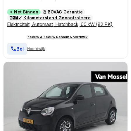
Net Binnen
BOVAG Garantie
Kilometerstand Gecontroleerd
Elektriciteit
,
Automaat
,
Hatchback
,
60 kW (82 PK)
Zeeuw & Zeeuw Renault Noordwijk
Bel
Noordwijk