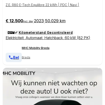
Z.E. R80 E-Tech Equilibre 22 kWh | PDC | Navi |
€ 12.500
2023
50.029 km
|
|
incl. btw
Kilometerstand Gecontroleerd
Elektriciteit
,
Automaat
,
Hatchback
,
60 kW (82 PK)
MHC Mobility Breda
Bel
Breda