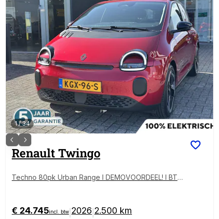
1
/
34
Renault
Twingo
Techno 80pk Urban Range l DEMOVOORDEEL! l BTW
-AUTO l Meest luxe uitvoering!
€ 24.745
2026
2.500 km
|
|
incl. btw