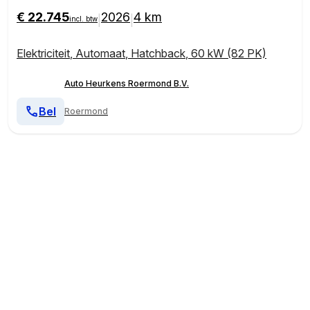
€ 22.745
2026
4 km
|
|
incl. btw
Elektriciteit
,
Automaat
,
Hatchback
,
60 kW (82 PK)
Auto Heurkens Roermond B.V.
Bel
Roermond