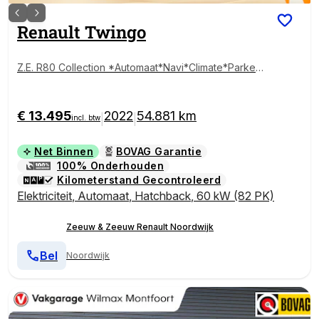
Renault
Twingo
Z.E. R80 Collection *Automaat*Navi*Climate*Parkeer
sensoren*Hoge instap*Kleine Draaicirkel!
€ 13.495
2022
54.881 km
|
|
incl. btw
Net Binnen
BOVAG Garantie
100% Onderhouden
Kilometerstand Gecontroleerd
Elektriciteit
,
Automaat
,
Hatchback
,
60 kW (82 PK)
Zeeuw & Zeeuw Renault Noordwijk
Bel
Noordwijk