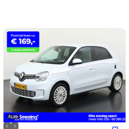
1
/
39