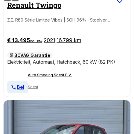
Renault
Twingo
Z.E. R80 Série Limitée Vibes | SOH 96% | Stoelverwa
rming | Zondag Open!
€ 13.495
2021
16.799 km
|
|
incl. btw
BOVAG Garantie
Elektriciteit
,
Automaat
,
Hatchback
,
60 kW (82 PK)
Auto Smeeing Soest B.V.
Bel
Soest