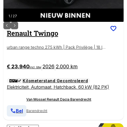
1
/
27
Renault
Twingo
urban range techno 27.5 kWh | Pack Privilège | 18 In
ch LM Velgen |
€ 23.940
2026
2.000 km
|
|
incl. btw
Kilometerstand Gecontroleerd
Elektriciteit
,
Automaat
,
Hatchback
,
60 kW (82 PK)
Van Mossel Renault Dacia Barendrecht
Bel
Barendrecht