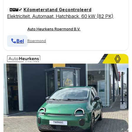
Kilometerstand Gecontroleerd
Elektriciteit
,
Automaat
,
Hatchback
,
60 kW (82 PK)
Auto Heurkens Roermond B.V.
Bel
Roermond