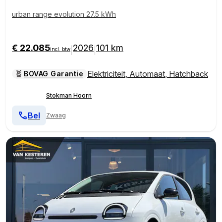
urban range evolution 27.5 kWh
€ 22.085
2026
101 km
|
|
incl. btw
Elektriciteit
,
Automaat
,
Hatchback
BOVAG Garantie
Stokman Hoorn
Bel
Zwaag