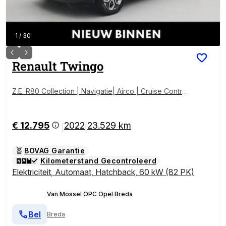
1
/
30
Renault
Twingo
Z.E. R80 Collection | Navigatie| Airco | Cruise Control
|
€ 12.795
2022
23.529 km
|
|
BOVAG Garantie
Kilometerstand Gecontroleerd
Elektriciteit
,
Automaat
,
Hatchback
,
60 kW (82 PK)
Van Mossel OPC Opel Breda
Bel
Breda