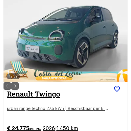
1
/
32
Renault
Twingo
urban range techno 27.5 kWh | Beschikbaar per 6 de
cember 2026 | Rijdende demonstratie auto |
€ 24.775
2026
1.450 km
|
|
incl. btw