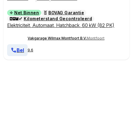
Net Binnen
BOVAG Garantie
Kilometerstand Gecontroleerd
Elektriciteit
,
Automaat
,
Hatchback
,
60 kW (82 PK)
Vakgarage Wilmax Montfoort B.V.
Montfoort
Bel
9.6