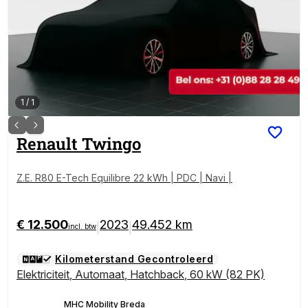
1
/
1
Renault
Twingo
Z.E. R80 E-Tech Equilibre 22 kWh | PDC | Navi |
€ 12.500
2023
49.452 km
|
|
incl. btw
Kilometerstand Gecontroleerd
Elektriciteit
,
Automaat
,
Hatchback
,
60 kW (82 PK)
MHC Mobility Breda