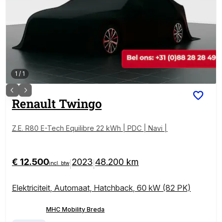
1
/
1
Renault
Twingo
Z.E. R80 E-Tech Equilibre 22 kWh | PDC | Navi |
€ 12.500
2023
48.200 km
|
|
incl. btw
Elektriciteit
,
Automaat
,
Hatchback
,
60 kW (82 PK)
MHC Mobility Breda