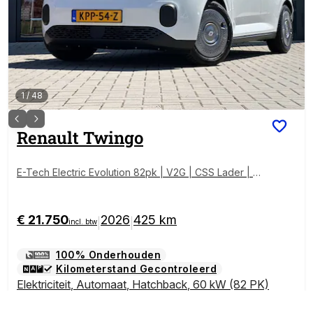
1
/
48
Renault
Twingo
E-Tech Electric Evolution 82pk | V2G | CSS Lader | L
ED | Carplay | All-Season banden | NL Auto |
€ 21.750
2026
425 km
|
|
incl. btw
100% Onderhouden
Kilometerstand Gecontroleerd
Elektriciteit
,
Automaat
,
Hatchback
,
60 kW (82 PK)