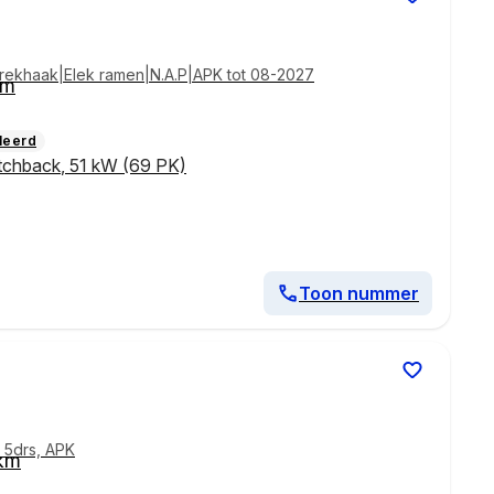
|Trekhaak|Elek ramen|N.A.P|APK tot 08-2027
km
leerd
tchback
,
51 kW (69 PK)
Toon nummer
, 5drs, APK
km