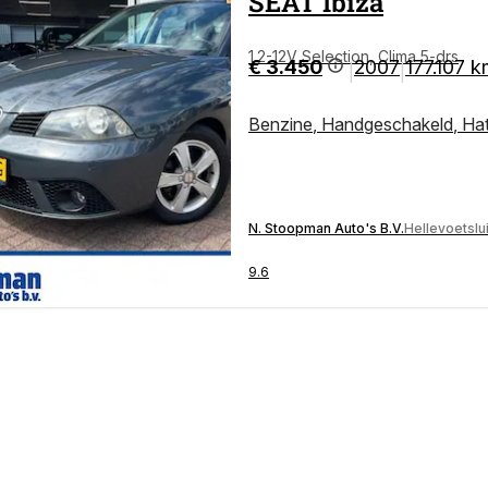
SEAT
Ibiza
1.2-12V Selection, Clima 5-drs
€ 3.450
2007
177.107 
|
|
Benzine
,
Handgeschakeld
,
Ha
N. Stoopman Auto's B.V.
Hellevoetslu
9.6