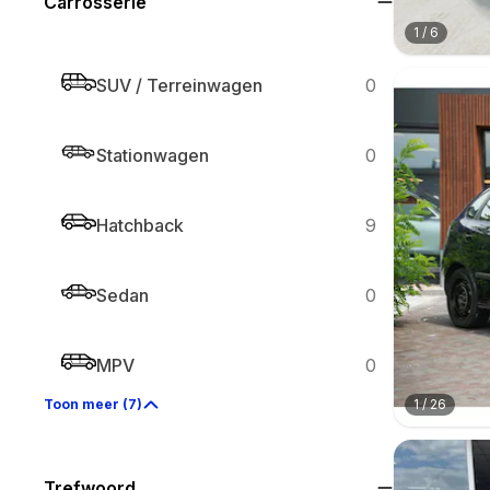
Carrosserie
1
/
6
SUV / Terreinwagen
0
Stationwagen
0
Hatchback
9
Sedan
0
MPV
0
1
/
26
Toon meer (7)
Trefwoord