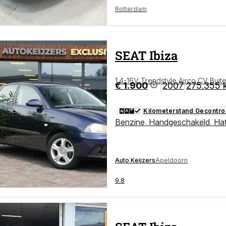
Rotterdam
SEAT
Ibiza
1.4-16V Trendstyle Airco CV Buit
€ 1.900
2007
275.355 
|
|
Kilometerstand Gecontro
Benzine
,
Handgeschakeld
,
Ha
Auto Keijzers
Apeldoorn
9.8