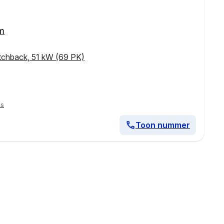
km
tchback
,
51 kW (69 PK)
is
Toon nummer