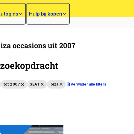
utogids
Hulp bij kopen
iza occasions uit 2007
zoekopdracht
tot 2007
SEAT
Ibiza
Verwijder alle filters
n