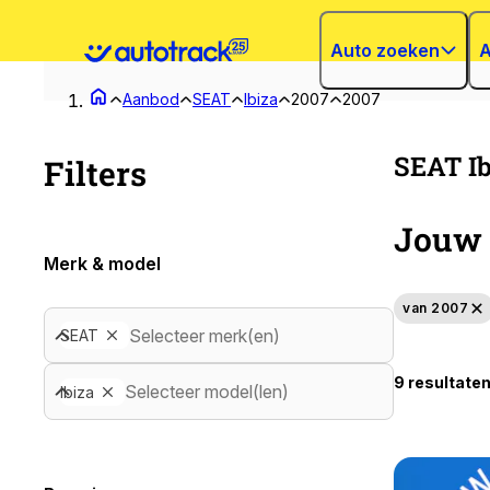
Auto zoeken
A
Aanbod
SEAT
Ibiza
2007
2007
SEAT Ib
Filters
Jouw 
Merk & model
van 2007
Selecteer merk(en)
SEAT
9 resultate
Selecteer model(len)
Ibiza