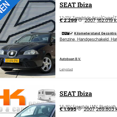
SEAT
Ibiza
1.2-12V Trendstyle Airco|Cruise
€ 2.299
2007
162.019 
|
|
Kilometerstand Gecontro
Benzine
,
Handgeschakeld
,
Ha
Autobaan B.V.
Lelystad
SEAT
Ibiza
1.6-16V Freestyle LMV, Bluetooth
€ 1.995
2007
269.803 
|
|