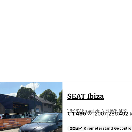
SEAT
Ibiza
1.6-16V Freestyle NIEUWE APK!
€ 1.495
2007
286.492 
|
|
Kilometerstand Gecontro