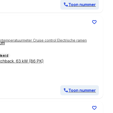
Toon nummer
entemperatuurmeter Cruise control Electrische ramen
km
leerd
tchback
,
63 kW (86 PK)
Toon nummer