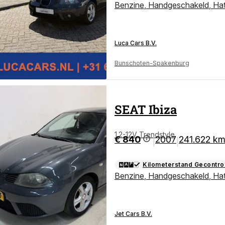
Benzine
,
Handgeschakeld
,
Ha
Luca Cars B.V.
Bunschoten-Spakenburg
SEAT
Ibiza
1.2-12V Trendstyle
€ 840
2007
241.622 k
|
|
Kilometerstand Gecontro
Benzine
,
Handgeschakeld
,
Ha
Jet Cars B.V.