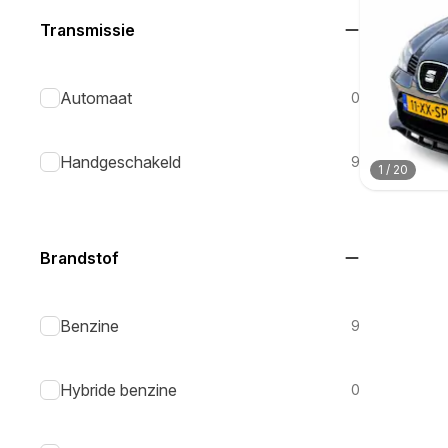
Transmissie
Automaat
0
Handgeschakeld
9
1
/
20
Brandstof
Benzine
9
Hybride benzine
0