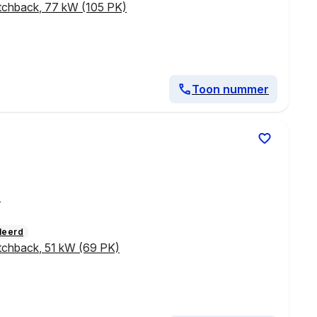
tchback
,
77 kW (105 PK)
Toon nummer
m
leerd
tchback
,
51 kW (69 PK)