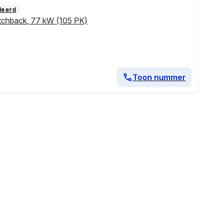
leerd
tchback
,
77 kW (105 PK)
Toon nummer