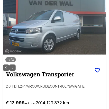
1
/
12
Volkswagen
Transporter
2.0 TDI L2H1/AIRCO/CRUISECONTROL/NAVIGATIE
€ 13.999
2014
129.372 km
|
|
excl. btw