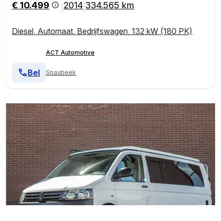
€ 10.499
2014
334.565 km
|
|
Diesel
,
Automaat
,
Bedrijfswagen
,
132 kW (180 PK)
ACT Automotive
Bel
Spaubeek