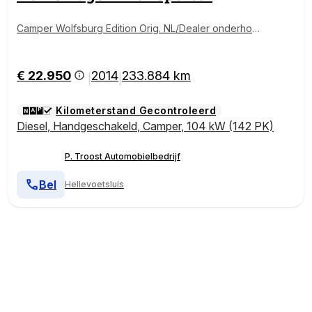
Camper Wolfsburg Edition Orig. NL/Dealer onderhou
den/Airco/Achteruitrijcamera/Hefdak/20 inch/Cruise
control/Bear lock
€ 22.950
2014
233.884 km
|
|
Kilometerstand Gecontroleerd
Diesel
,
Handgeschakeld
,
Camper
,
104 kW (142 PK)
P. Troost Automobielbedrijf
Bel
Hellevoetsluis