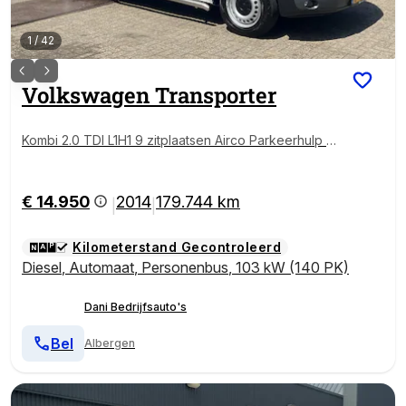
1
/
42
Volkswagen
Transporter
Kombi 2.0 TDI L1H1 9 zitplaatsen Airco Parkeerhulp se
nsoren achter Cruise control Personenbus Kombi Co
mbi Groepsvervoer Taxi
€ 14.950
2014
179.744 km
|
|
Kilometerstand Gecontroleerd
Diesel
,
Automaat
,
Personenbus
,
103 kW (140 PK)
Dani Bedrijfsauto's
Bel
Albergen