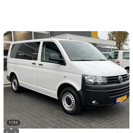
1
/
53