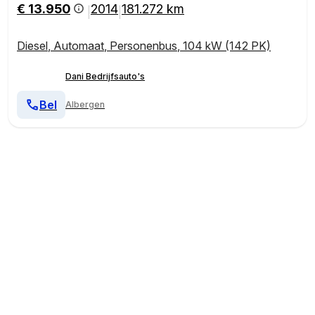
Groepsvervoer Taxi Personenbus Tourer Combi Mini
€ 13.950
2014
181.272 km
|
|
van
Diesel
,
Automaat
,
Personenbus
,
104 kW (142 PK)
Dani Bedrijfsauto's
Bel
Albergen