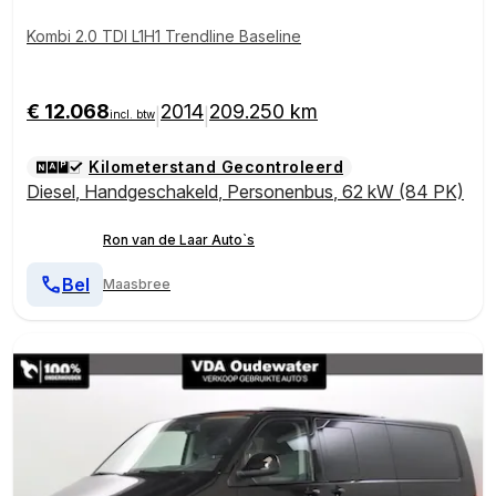
Kombi 2.0 TDI L1H1 Trendline Baseline
€ 12.068
2014
209.250 km
|
|
incl. btw
Kilometerstand Gecontroleerd
Diesel
,
Handgeschakeld
,
Personenbus
,
62 kW (84 PK)
Ron van de Laar Auto`s
Bel
Maasbree