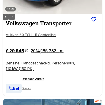
1
/
29
Volkswagen
Transporter
Multivan 2.0 TSI L1H1 Comfortline
€ 29.945
2014
165.383 km
|
|
Benzine
,
Handgeschakeld
,
Personenbus
,
110 kW (150 PK)
Driessen Auto's
Bel
Druten