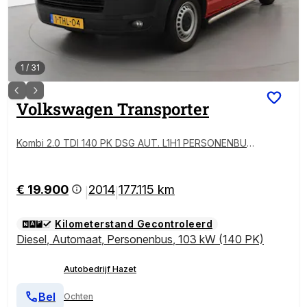
1
/
31
Volkswagen
Transporter
Kombi 2.0 TDI 140 PK DSG AUT. L1H1 PERSONENBUS
+ 220V + CAMERA | NAVIGATIE | TREKHAAK | STAND
KACHEL
€ 19.900
2014
177.115 km
|
|
Kilometerstand Gecontroleerd
Diesel
,
Automaat
,
Personenbus
,
103 kW (140 PK)
Autobedrijf Hazet
Bel
Ochten