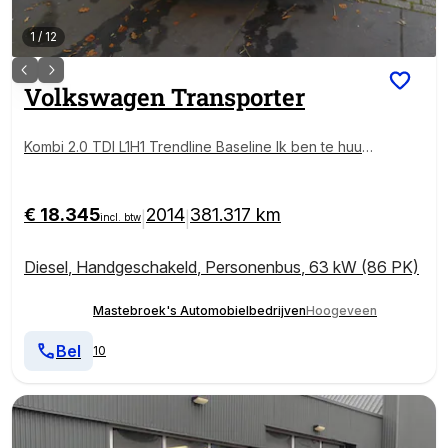
1
/
12
Volkswagen
Transporter
Kombi 2.0 TDI L1H1 Trendline Baseline Ik ben te huur
vanaf €125 per dag Staat in De Krim
€ 18.345
2014
381.317 km
|
|
incl. btw
Diesel
,
Handgeschakeld
,
Personenbus
,
63 kW (86 PK)
Mastebroek's Automobielbedrijven
Hoogeveen
Bel
10