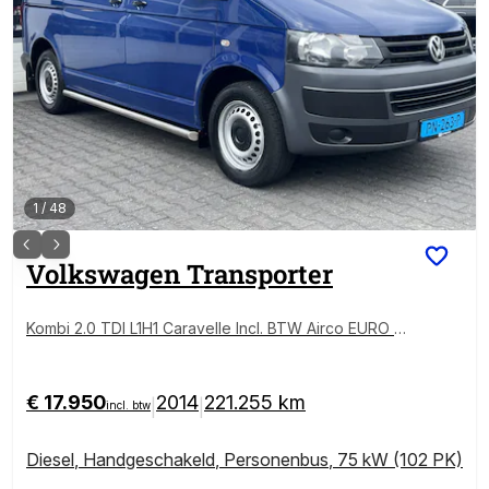
1
/
48
Volkswagen
Transporter
Kombi 2.0 TDI L1H1 Caravelle Incl. BTW Airco EURO 5
Combi Personenbus Passenger Groepsvervoer Taxi
€ 17.950
2014
221.255 km
|
|
incl. btw
Diesel
,
Handgeschakeld
,
Personenbus
,
75 kW (102 PK)