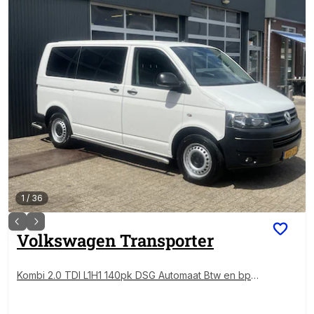
1
/
36
Volkswagen
Transporter
Kombi 2.0 TDI L1H1 140pk DSG Automaat Btw en bpm
vrij 9-Persoons Trekhaak Airco Cruisecontrole Ex ov
erheidsauto Dealer onderhouden 1e eigenaar Euro 5