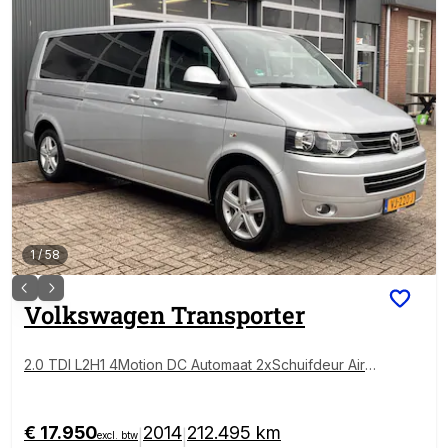
1
/
58
Volkswagen
Transporter
2.0 TDI L2H1 4Motion DC Automaat 2xSchuifdeur Airc
o Cruise controle Trekhaak 2500kg trekgewicht Tele
foonverbinding Navigatie Euro 5 DC Bpm vrij voor pa
rticulier gebruik!! Dubbele schuifdeuren
€ 17.950
2014
212.495 km
|
|
excl. btw