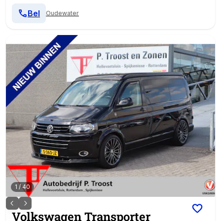
Bel
Oudewater
1
/
40
Volkswagen
Transporter