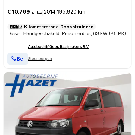
€ 10.769
2014
195.820 km
|
|
incl. btw
Kilometerstand Gecontroleerd
Diesel
,
Handgeschakeld
,
Personenbus
,
63 kW (86 PK)
Autobedrijf Gebr. Raaijmakers B.V.
Bel
Steenbergen