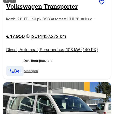
Volkswagen
Transporter
Kombi 2.0 TDI 140 pk DSG Automaat L1H1 20 stuks op
Voorraad !!! BTW en BPM vrij Airco Cruise control PD
C Trekhaak 1e eigenaar Ideaal voor ombouw naar ca
mper Euro 5 Combi Tourer Passenger Groepsvervoe
€ 17.950
2014
157.272 km
|
|
r Personenbus Taxi
Diesel
,
Automaat
,
Personenbus
,
103 kW (140 PK)
Dani Bedrijfsauto's
Bel
Albergen