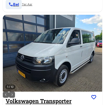
Bel
Ter Aar
1
/
10
Volkswagen
Transporter