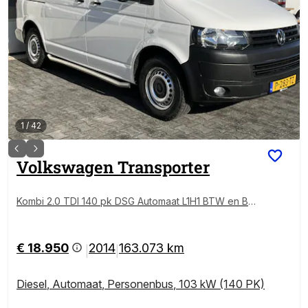
1
/
42
Volkswagen
Transporter
Kombi 2.0 TDI 140 pk DSG Automaat L1H1 BTW en BP
M vrij Airco Cruise control PDC Trekhaak Marge 1e ei
genaar Ideaal voor ombouw naar camper Euro 5 Mar
ge Combi Passenger Tourer Groepsvervoer Person
€ 18.950
2014
163.073 km
|
|
enbus
Diesel
,
Automaat
,
Personenbus
,
103 kW (140 PK)