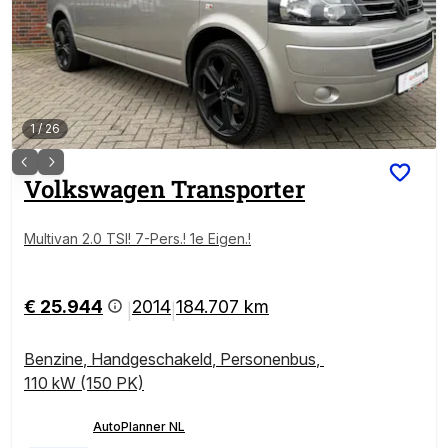
1
/
26
Volkswagen
Transporter
Multivan 2.0 TSI! 7-Pers.! 1e Eigen.!
€ 25.944
2014
184.707 km
|
|
Benzine
,
Handgeschakeld
,
Personenbus
,
110 kW (150 PK)
AutoPlanner NL