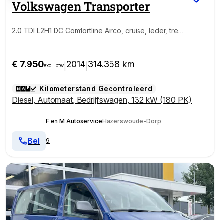
Volkswagen
Transporter
2.0 TDI L2H1 DC Comfortline Airco, cruise, leder, trek
haak, pdc
€ 7.950
2014
314.358 km
|
|
excl. btw
Kilometerstand Gecontroleerd
Diesel
,
Automaat
,
Bedrijfswagen
,
132 kW (180 PK)
F en M Autoservice
Hazerswoude-Dorp
Bel
9