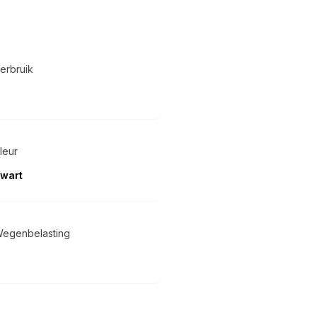
erbruik
leur
wart
egenbelasting