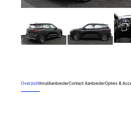
Overzicht
Inruil
Aanbieder
Contact Aanbieder
Opties & Acc