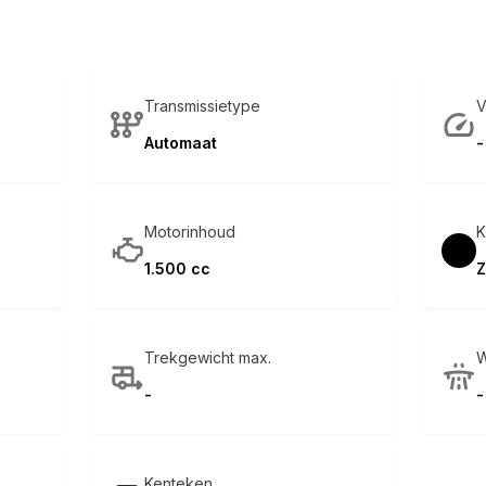
Transmissietype
V
Automaat
-
Motorinhoud
K
1.500 cc
Z
Trekgewicht max.
W
-
-
Kenteken