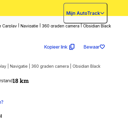
Mijn AutoTrack
e Carplay | Navigatie | 360 graden camera | Obsidian Black
Kopieer link
Bewaar
lay | Navigatie | 360 graden camera | Obsidian Black
18
km
rstand
n?
l