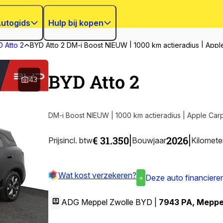
utogids
Hulp bij kopen
 Atto 2
BYD Atto 2 DM-i Boost NIEUW | 1000 km actieradius | Appl
BYD Atto 2
43
DM-i Boost NIEUW | 1000 km actieradius | Apple Carp
€ 31.350
2026
|
|
Prijs
incl. btw
Bouwjaar
Kilomete
Wat kost verzekeren?
Deze auto financiere
ADG Meppel Zwolle BYD |
7943 PA
,
Meppe