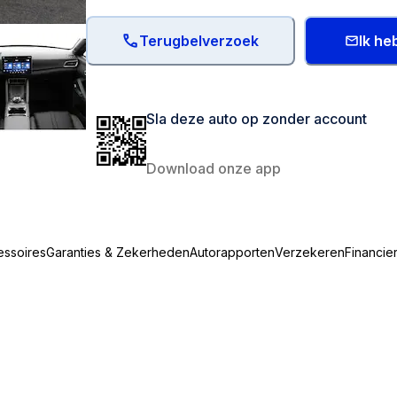
Terugbelverzoek
Ik he
Sla deze auto op zonder account
Download onze app
essoires
Garanties & Zekerheden
Autorapporten
Verzekeren
Financie