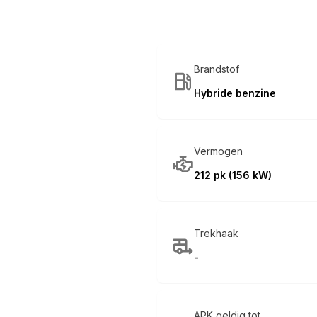
Brandstof
Hybride benzine
Vermogen
212 pk (156 kW)
Trekhaak
-
APK geldig tot