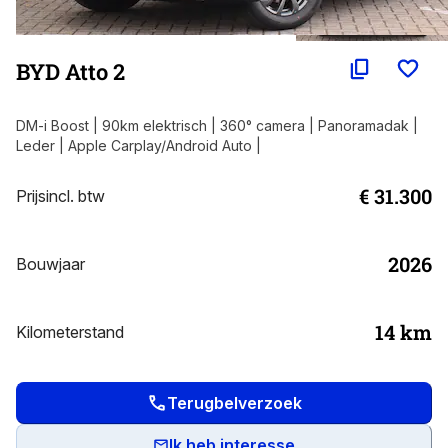
BYD Atto 2
DM-i Boost | 90km elektrisch | 360° camera | Panoramadak |
Leder | Apple Carplay/Android Auto |
€ 31.300
Prijs
incl. btw
2026
Bouwjaar
14
km
Kilometerstand
Terugbelverzoek
Ik heb interesse