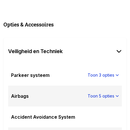
uitstap waarschuwing
Vehicle-to-load
Meer informatie
Opties & Accessoires
Algemene informatie
Nieuw:
Ja
Referentienummer:
108075
Veiligheid en Techniek
Kenteken:
108075
Technische informatie
Parkeer systeem
Toon 3 opties
Aandrijving:
Voorwielaandrijving
Accutype:
lithium-ion
Wielbasis:
262 cm
Airbags
Toon 5 opties
Interieur
Interieurkleur:
Black
Accident Avoidance System
Milieu