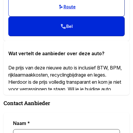
Route
Bel
Wat vertelt de aanbieder over deze auto?
De prijs van deze nieuwe auto is inclusief BTW, BPM,
rijklaarmaakkosten, recyclingbijdrage en leges.
Hierdoor is de prijs volledig transparant en kom je niet
voor verrassingen te staan. Wil je je huidige auto
inruilen? Dit is altijd mogelijk. Stuur ons een aantal
Contact Aanbieder
foto’s van je huidige auto en je ontvangt een eerlijke
indicatie van de inruilwaarde van je auto.
Naam
*
Van den Brug is officieel dealer van Volkswagen, Audi,