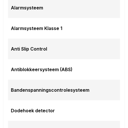
Alarmsysteem
Emissieklasse:
Euro 6d-TEMP
Afleverpakketten
Alarmsysteem Klasse 1
Inbegrepen afleverpakket:
Wegrijpakket
Productveiligheid
Anti Slip Control
EU verantwoordelijke: BYD Nederland Scorpius 112
2132 LR Hoofddorp, NL 085-0848371 www.byd.nl
Antiblokkeersysteem (ABS)
info@byd.nl
Overige informatie
Bandenspanningscontrolesysteem
Minimale laadtijd van 15% tot 100%:
180 min
Dodehoek detector