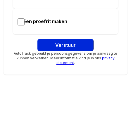
kunstlederen bekleding
voorstoelen verwarmd
Een proefrit maken
achteruitrij assistent
afdaal assistent
aluminium delen exterieur
automatische snelheids begrenzing
Verstuur
Autonomous Emergency Braking
AutoTrack gebruikt je persoonsgegevens om je aanvraag te
bestuurdersstoel in hoogte verstelbaar
kunnen verwerken. Meer informatie vind je in ons
privacy
statement
.
buitenspiegels elektrisch inklapbaar
draadloze telefoonlader
Extra getint glas
interieur andere kleur
multimedia scherm klein
oplaadmogelijkheid
passagiersstoel in hoogte verstelbaar
Rijstrooksensor met correctie
smartphone entry
stuur kunstleder