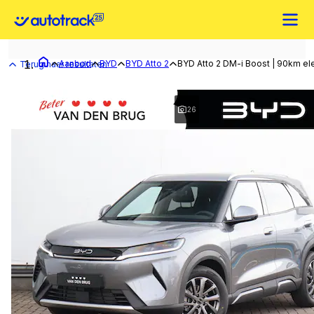
Aanbod
BYD
BYD Atto 2
BYD Atto 2 DM-i Boost | 90km ele
Terug naar resultaten
26