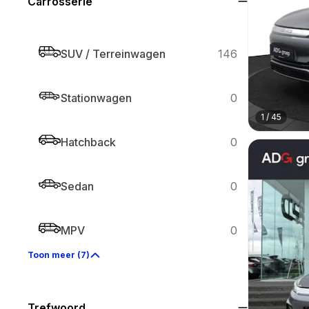
Carrosserie
SUV / Terreinwagen
146
Stationwagen
0
1
/
45
Hatchback
0
Sedan
0
MPV
0
Toon meer (7)
Trefwoord