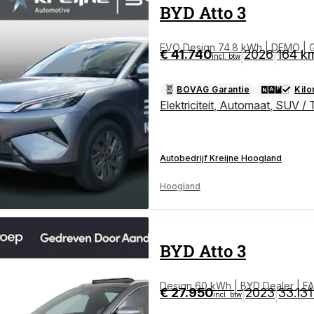
BYD
Atto 3
EVO Design 74.8 kWh | DEMO | Go
€ 41.740
2026
164 k
|
|
incl. btw
BOVAG Garantie
Kil
Elektriciteit
,
Automaat
,
SUV / 
Autobedrijf Kreijne Hoogland
Hoogland
BYD
Atto 3
Design 60 kWh | BYD Dealer | F
€ 27.950
2023
33.13
|
|
incl. btw
LVERWARMING