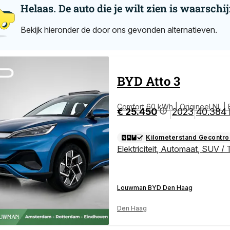
Helaas. De auto die je wilt zien is waarschij
Bekijk hieronder de door ons gevonden alternatieven.
BYD
Atto 3
Comfort 60 kWh | Origineel NL | 
€ 25.450
2023
40.384
|
|
Kilometerstand Gecontro
Elektriciteit
,
Automaat
,
SUV / 
Louwman BYD Den Haag
Den Haag