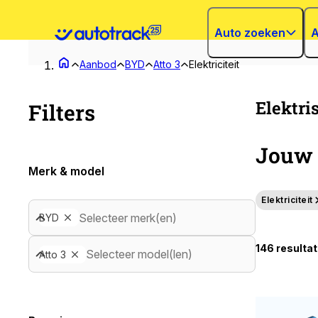
Auto zoeken
A
Aanbod
BYD
Atto 3
Elektriciteit
Elektri
Filters
Jouw 
Merk & model
Elektriciteit
Selecteer merk(en)
BYD
146 resulta
Selecteer model(len)
Atto 3