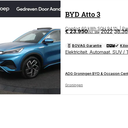
BYD
Atto 3
Comfort 60 kWh SOH 94,1% | Pa
€ 23.950
2022
38.3
|
|
incl. btw
BOVAG Garantie
Kil
Elektriciteit
,
Automaat
,
SUV / 
ADG Groningen BYD & Occasion Cen
Groningen