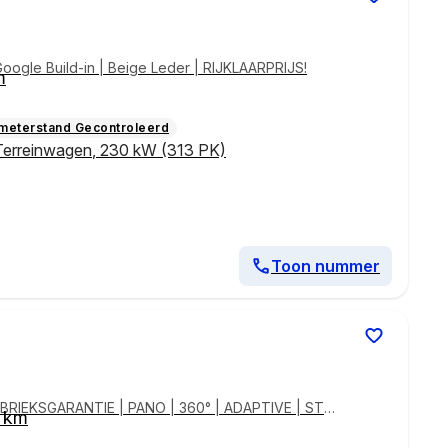
ogle Build-in | Beige Leder | RIJKLAARPRIJS!
m
ometerstand Gecontroleerd
Terreinwagen
,
230 kW (313 PK)
Toon nummer
ABRIEKSGARANTIE | PANO | 360° | ADAPTIVE | STOE
1 km