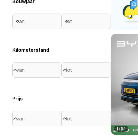
Bouwjaar
Kilometerstand
Prijs
1
/
54