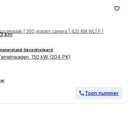
noramadak | 360 graden camera | 420 KM WLTP |
63 km
ometerstand Gecontroleerd
Terreinwagen
,
150 kW (204 PK)
ter
Toon nummer