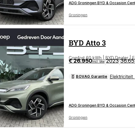
ADG Groningen BYD & Occasion Cen
Groningen
BYD
Atto 3
Comfort 60 kWh | BYD Dealer | 
€ 26.950
2023
36.65
|
|
incl. btw
ELVERWARMING
Elektriciteit
BOVAG Garantie
ADG Groningen BYD & Occasion Cen
Groningen