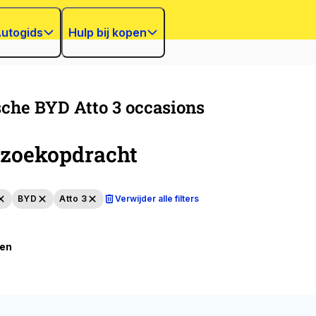
utogids
Hulp bij kopen
sche BYD Atto 3 occasions
zoekopdracht
BYD
Atto 3
Verwijder alle filters
ten