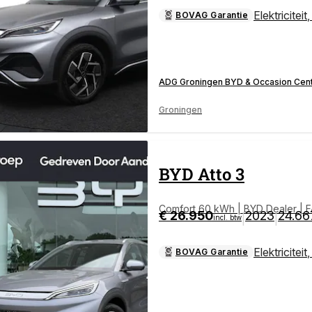
Elektriciteit
BOVAG Garantie
ADG Groningen BYD & Occasion Cen
Groningen
BYD
Atto 3
Comfort 60 kWh | BYD Dealer | 
€ 26.950
2023
24.66
|
|
incl. btw
ELVERWARMING
Elektriciteit
BOVAG Garantie