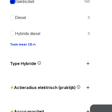
Elektriciteit
146
Diesel
0
Hybride diesel
0
Toon meer (3)
Type Hybride
Actieradius elektrisch (praktijk)
Accucapaciteit