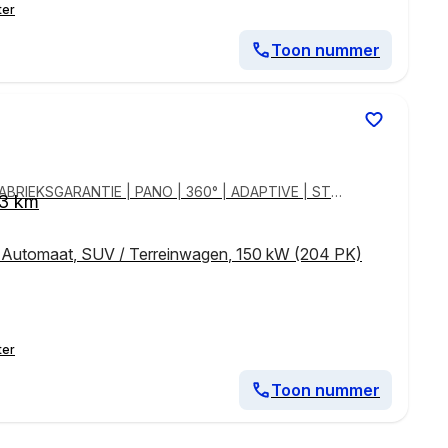
ter
Toon nummer
FABRIEKSGARANTIE | PANO | 360° | ADAPTIVE | STO
3 km
,
Automaat
,
SUV / Terreinwagen
,
150 kW (204 PK)
ter
Toon nummer