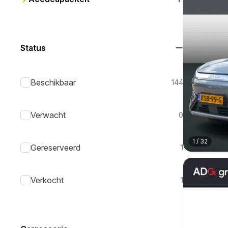
Status
Beschikbaar
144
Verwacht
0
1
/
32
Gereserveerd
1
Verkocht
1