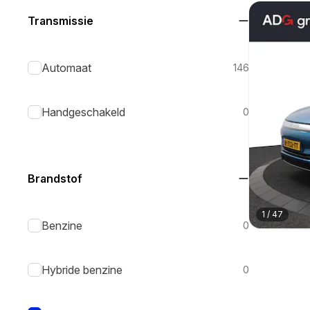
Transmissie
Automaat
146
Handgeschakeld
0
Brandstof
1
/
47
Benzine
0
Hybride benzine
0