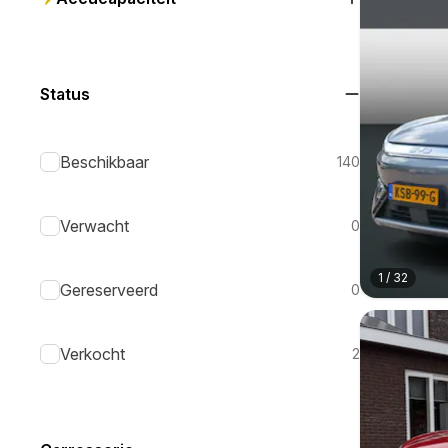
Status
Beschikbaar
140
Verwacht
0
1
/
32
Gereserveerd
0
Verkocht
2