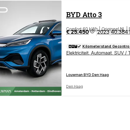
BYD
Atto 3
Comfort 60 kWh | Origineel NL | 
€ 25.450
2023
40.384
|
|
Kilometerstand Gecontro
Elektriciteit
,
Automaat
,
SUV / 
Louwman BYD Den Haag
Den Haag