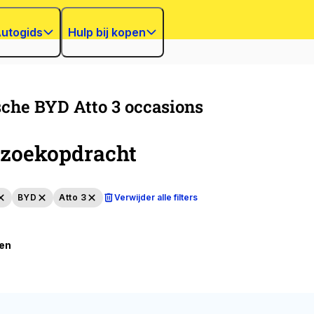
utogids
Hulp bij kopen
sche BYD Atto 3 occasions
zoekopdracht
BYD
Atto 3
Verwijder alle filters
ten