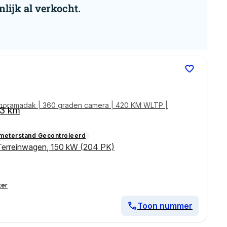
nlijk al verkocht.
noramadak | 360 graden camera | 420 KM WLTP |
63 km
ometerstand Gecontroleerd
Terreinwagen
,
150 kW (204 PK)
ter
Toon nummer