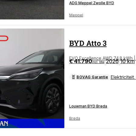
ADG Meppel Zwolle BYD
Meppel
BYD
Atto 3
EVO Excellence AWD 74.8 kWh | N
€ 41.790
2026
10 km
|
|
incl. btw
Elektriciteit
BOVAG Garantie
Louwman BYD Breda
Breda