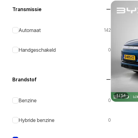
Transmissie
Automaat
142
Handgeschakeld
0
Brandstof
1
/
54
Benzine
0
Hybride benzine
0