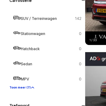
Carrosserie
SUV / Terreinwagen
142
Stationwagen
0
1
/
33
Hatchback
0
Sedan
0
MPV
0
Toon meer (7)
Trefwoord