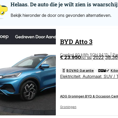
Helaas. De auto die je wilt zien is waarschij
Bekijk hieronder de door ons gevonden alternatieven.
BYD
Atto 3
Comfort 60 kWh SOH 94,1% | Pa
€ 23.950
2022
38.3
|
|
incl. btw
BOVAG Garantie
Kil
Elektriciteit
,
Automaat
,
SUV / 
ADG Groningen BYD & Occasion Cen
Groningen