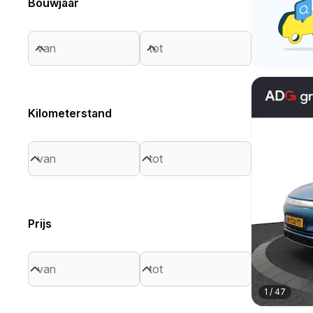
Bouwjaar
Kilometerstand
Prijs
1
/
47