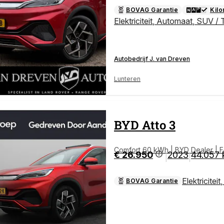
BOVAG Garantie
Kil
Elektriciteit
,
Automaat
,
SUV / 
Autobedrijf J. van Dreven
Lunteren
BYD
Atto 3
Comfort 60 kWh | BYD Dealer | FABRIEKSGARANTIE | PANO | 360° | ADAPTIVE | STO
€ 26.950
2023
44.057
|
|
ELVERWARMING
Elektriciteit
BOVAG Garantie