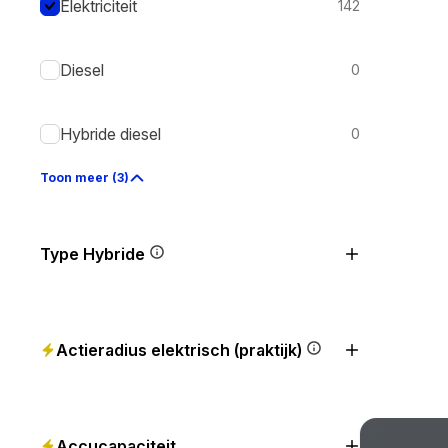
Elektriciteit
142
Diesel
0
Hybride diesel
0
Toon meer (3)
Type Hybride
Actieradius elektrisch (praktijk)
Accucapaciteit