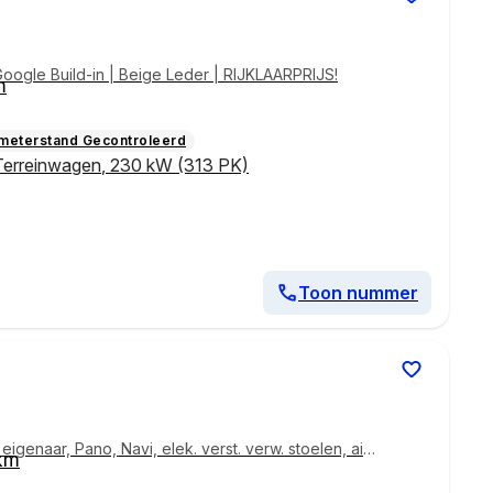
ogle Build-in | Beige Leder | RIJKLAARPRIJS!
m
ometerstand Gecontroleerd
Terreinwagen
,
230 kW (313 PK)
Toon nummer
genaar, Pano, Navi, elek. verst. verw. stoelen, airc
km