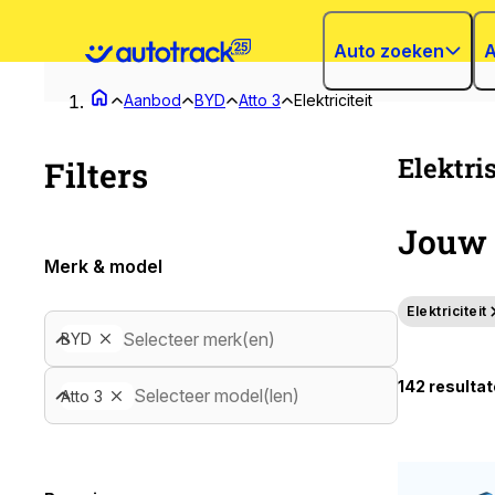
Auto zoeken
A
Aanbod
BYD
Atto 3
Elektriciteit
Elektri
Filters
Jouw 
Merk & model
Elektriciteit
Selecteer merk(en)
BYD
142 resulta
Selecteer model(len)
Atto 3