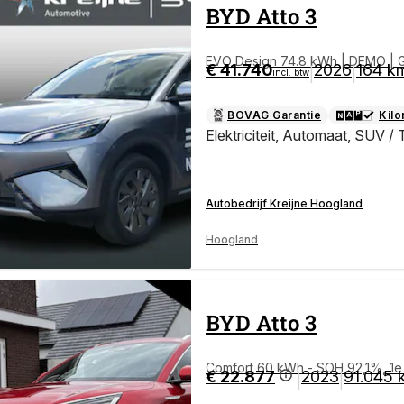
BYD
Atto 3
EVO Design 74.8 kWh | DEMO | Go
€ 41.740
2026
164 k
|
|
incl. btw
BOVAG Garantie
Kil
Elektriciteit
,
Automaat
,
SUV / 
Autobedrijf Kreijne Hoogland
Hoogland
BYD
Atto 3
Comfort 60 kWh - SOH 92,1%, 1e ei
€ 22.877
2023
91.045 
|
|
o!