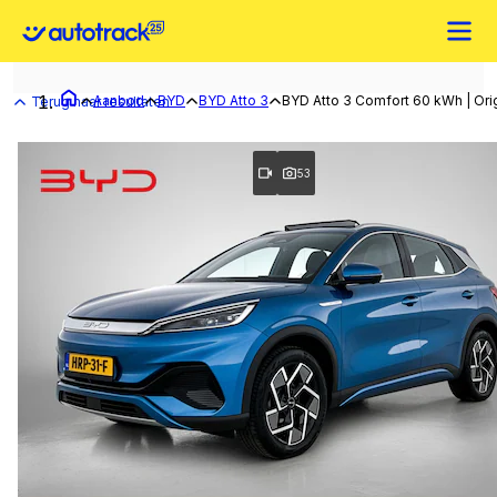
Aanbod
BYD
BYD Atto 3
BYD Atto 3 Comfort 60 kWh | Orig
Terug naar resultaten
53