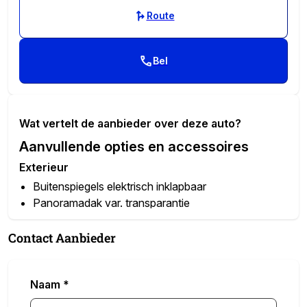
Route
Bel
Wat vertelt de aanbieder over deze auto?
Aanvullende opties en accessoires
Exterieur
Buitenspiegels elektrisch inklapbaar
Panoramadak var. transparantie
Parkeersensor voor en achter
Infotainment
Contact Aanbieder
Audio-installatie
Interieur
Naam
*
Binnenspiegel automatisch dimmend
Kunstlederen bekleding