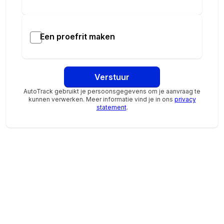
multimedia scherm standaard
Oplaadmogelijkheid
Rijstrooksensor met correctie
Een proefrit maken
stuur kunstleder
Uitparkeer waarschuwing
uitstap waarschuwing
Verstuur
WiFi
Meer informatie
AutoTrack gebruikt je persoonsgegevens om je aanvraag te
kunnen verwerken. Meer informatie vind je in ons
privacy
Algemene informatie
statement
.
Modelreeks:
apr. 2025 - feb. 2026
Technische informatie
Aandrijving:
Voorwielaandrijving
Actieradius:
420 km
Laadvermogen:
435 kg
Wielbasis:
272 cm