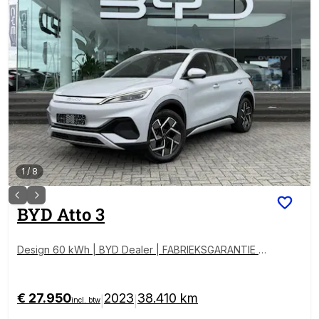
1
/
8
BYD
Atto 3
Design 60 kWh | BYD Dealer | FABRIEKSGARANTIE |
PANO | 360° | ADAPTIVE | STOELVERWARMING
€ 27.950
2023
38.410 km
|
|
incl. btw