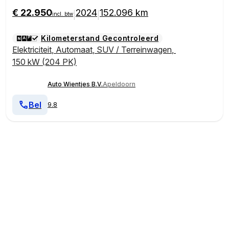
€ 22.950
2024
152.096 km
|
|
incl. btw
Kilometerstand Gecontroleerd
Elektriciteit
,
Automaat
,
SUV / Terreinwagen
,
150 kW (204 PK)
Auto Wientjes B.V.
Apeldoorn
Bel
9.8