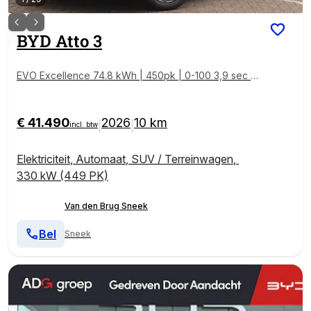
BYD
Atto 3
EVO Excellence 74.8 kWh | 450pk | 0-100 3,9 sec | 1
500kg trekgewicht | Panoramadak | Head-up | Stoel
verwarming V+A | Stoelverkoeling |
€ 41.490
2026
10 km
|
|
incl. btw
Elektriciteit
,
Automaat
,
SUV / Terreinwagen
,
330 kW (449 PK)
Van den Brug Sneek
Bel
Sneek