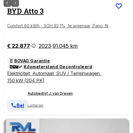
BYD
Atto 3
Comfort 60 kWh - SOH 92,1%, 1e eigenaar, Pano, Na
vi, elek. verst. verw. stoelen, airco!
€ 22.877
2023
91.045 km
|
|
BOVAG Garantie
Kilometerstand Gecontroleerd
Elektriciteit
,
Automaat
,
SUV / Terreinwagen
,
150 kW (204 PK)
Autobedrijf J. van Dreven
Bel
Lunteren