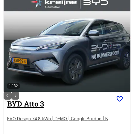
1
/
32
BYD
Atto 3
EVO Design 74.8 kWh | DEMO | Google Build-in | Bei
ge Leder | RIJKLAARPRIJS!