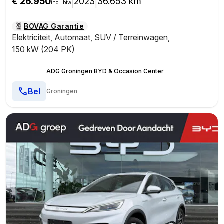
€ 26.950
2023
36.653 km
|
|
incl. btw
BOVAG Garantie
Elektriciteit
,
Automaat
,
SUV / Terreinwagen
,
150 kW (204 PK)
ADG Groningen BYD & Occasion Center
Bel
Groningen