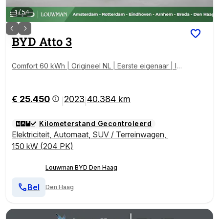
1
/
54
BYD
Atto 3
Comfort 60 kWh | Origineel NL | Eerste eigenaar | In
cl. Onderhoudsbeurt |
€ 25.450
2023
40.384 km
|
|
Kilometerstand Gecontroleerd
Elektriciteit
,
Automaat
,
SUV / Terreinwagen
,
150 kW (204 PK)
Louwman BYD Den Haag
Bel
Den Haag