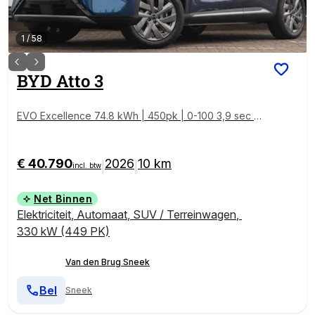
1
/
58
BYD
Atto 3
EVO Excellence 74.8 kWh | 450pk | 0-100 3,9 sec | 1
500kg trekgewicht | Panoramadak | Head-up | Stoel
verwarming V+A | Stoelverkoeling |
€ 40.790
2026
10 km
|
|
incl. btw
Net Binnen
Elektriciteit
,
Automaat
,
SUV / Terreinwagen
,
330 kW (449 PK)
Van den Brug Sneek
Bel
Sneek