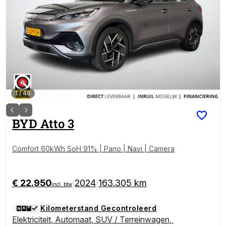
1
/
46
BYD
Atto 3
Comfort 60kWh SoH 91% | Pano | Navi | Camera
€ 22.950
2024
163.305 km
|
|
incl. btw
Kilometerstand Gecontroleerd
Elektriciteit
,
Automaat
,
SUV / Terreinwagen
,