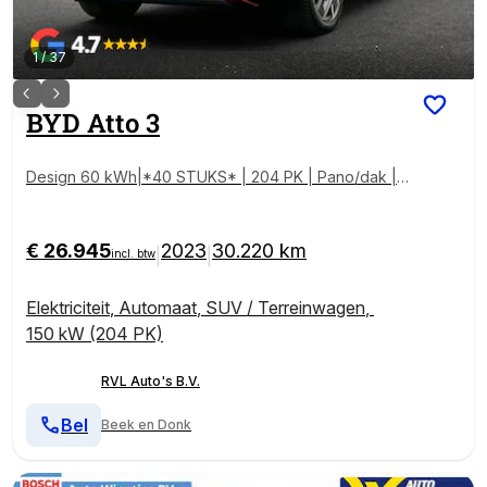
1
/
37
BYD
Atto 3
Design 60 kWh|*40 STUKS* | 204 PK | Pano/dak |
Adapt/Cruise/Control | Leder/Beige/Blauw | 360/Cam
era, Navigatie, BTW!!
€ 26.945
2023
30.220 km
|
|
incl. btw
Elektriciteit
,
Automaat
,
SUV / Terreinwagen
,
150 kW (204 PK)
RVL Auto's B.V.
Bel
Beek en Donk