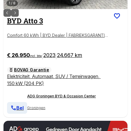
1
/
8
BYD
Atto 3
Comfort 60 kWh | BYD Dealer | FABRIEKSGARANTIE |
PANO | 360° | ADAPTIVE | STOELVERWARMING
€ 26.950
2023
24.667 km
|
|
incl. btw
BOVAG Garantie
Elektriciteit
,
Automaat
,
SUV / Terreinwagen
,
150 kW (204 PK)
ADG Groningen BYD & Occasion Center
Bel
Groningen