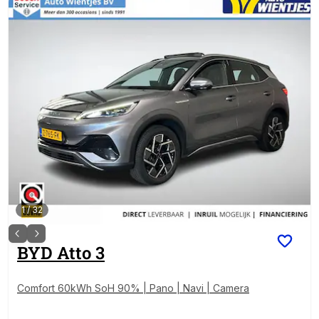
1
/
32
BYD
Atto 3
Comfort 60kWh SoH 90% | Pano | Navi | Camera