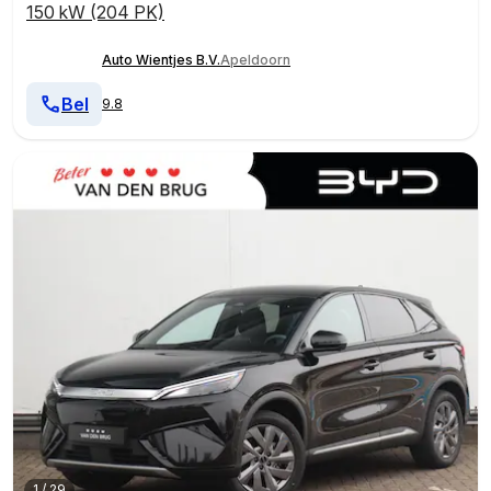
150 kW (204 PK)
Auto Wientjes B.V.
Apeldoorn
Bel
9.8
1
/
29