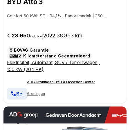
BYD
Atto 3
Comfort 60 kWh SOH 94,1% | Panoramadak | 360 gr
aden camera | 420 KM WLTP |
€ 23.950
2022
38.363 km
|
|
incl. btw
BOVAG Garantie
Kilometerstand Gecontroleerd
Elektriciteit
,
Automaat
,
SUV / Terreinwagen
,
150 kW (204 PK)
ADG Groningen BYD & Occasion Center
Bel
Groningen