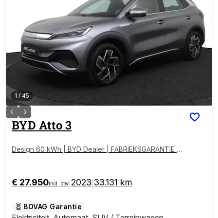
1
/
45
BYD
Atto 3
Design 60 kWh | BYD Dealer | FABRIEKSGARANTIE |
PANO | 360° | ADAPTIVE | STOELVERWARMING
€ 27.950
2023
33.131 km
|
|
incl. btw
BOVAG Garantie
Elektriciteit
,
Automaat
,
SUV / Terreinwagen
,