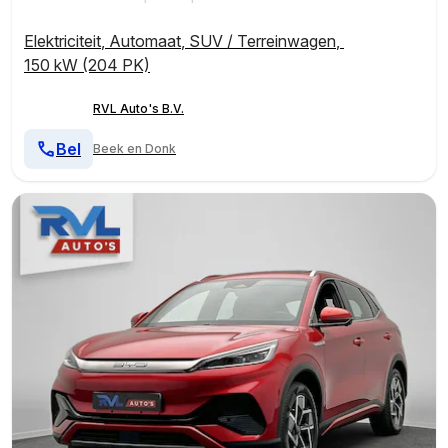
Elektriciteit
,
Automaat
,
SUV / Terreinwagen
,
150 kW (204 PK)
RVL Auto's B.V.
Bel
Beek en Donk