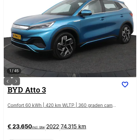
1
/
45
BYD
Atto 3
Comfort 60 kWh | 420 km WLTP | 360 graden camer
a | Panoramadak
€ 23.650
2022
74.315 km
|
|
incl. btw