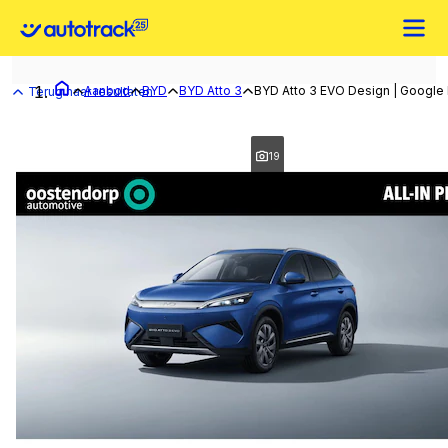
Aanbod
BYD
BYD Atto 3
BYD Atto 3 EVO Design | Google B
Terug naar resultaten
19