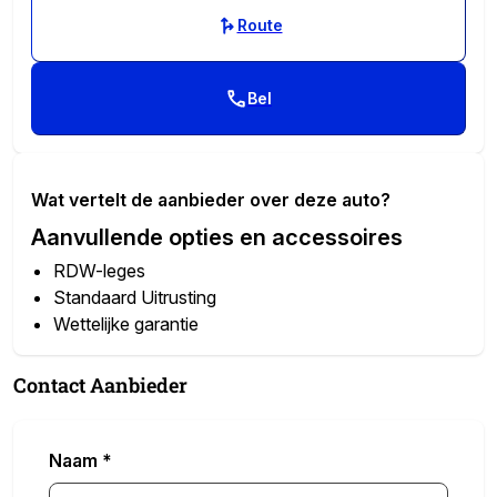
Route
Bel
Wat vertelt de aanbieder over deze auto?
Aanvullende opties en accessoires
RDW-leges
Standaard Uitrusting
Wettelijke garantie
Meer informatie
Contact Aanbieder
Nieuw:
Ja
Aandrijving:
Achterwielaandrijving
Actieradius:
510 km
Naam
*
Interieurkleur:
Grey