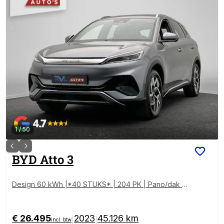
1
/
50
BYD
Atto 3
Design 60 kWh |*40 STUKS* | 204 PK | Pano/dak |
Adapt/Cruise/Control | Leder/Beige/Blauw | 360/Cam
era, Navigatie, BTW!!
€ 26.495
2023
45.126 km
|
|
incl. btw