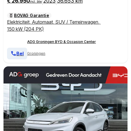
€ 26.950
2023
36.653 km
|
|
incl. btw
BOVAG Garantie
Elektriciteit
,
Automaat
,
SUV / Terreinwagen
,
150 kW (204 PK)
ADG Groningen BYD & Occasion Center
Bel
Groningen