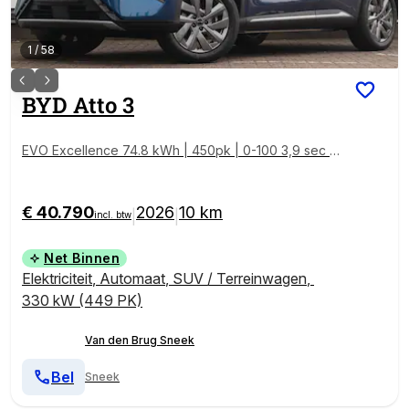
1
/
58
BYD
Atto 3
EVO Excellence 74.8 kWh | 450pk | 0-100 3,9 sec | 1
500kg trekgewicht | Panoramadak | Head-up | Stoel
verwarming V+A | Stoelverkoeling |
€ 40.790
2026
10 km
|
|
incl. btw
Net Binnen
Elektriciteit
,
Automaat
,
SUV / Terreinwagen
,
330 kW (449 PK)
Van den Brug Sneek
Bel
Sneek