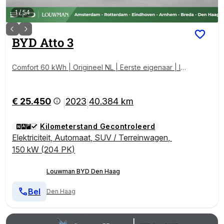
1
/
54
BYD
Atto 3
Comfort 60 kWh | Origineel NL | Eerste eigenaar | In
cl. Onderhoudsbeurt |
€ 25.450
2023
40.384 km
|
|
Kilometerstand Gecontroleerd
Elektriciteit
,
Automaat
,
SUV / Terreinwagen
,
150 kW (204 PK)
Louwman BYD Den Haag
Bel
Den Haag