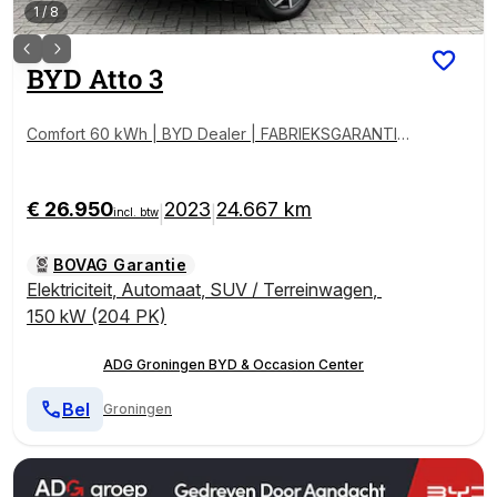
1
/
8
BYD
Atto 3
Comfort 60 kWh | BYD Dealer | FABRIEKSGARANTIE |
PANO | 360° | ADAPTIVE | STOELVERWARMING
€ 26.950
2023
24.667 km
|
|
incl. btw
BOVAG Garantie
Elektriciteit
,
Automaat
,
SUV / Terreinwagen
,
150 kW (204 PK)
ADG Groningen BYD & Occasion Center
Bel
Groningen