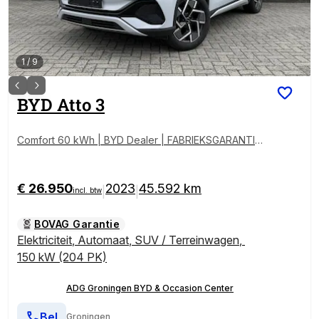
1
/
9
BYD
Atto 3
Comfort 60 kWh | BYD Dealer | FABRIEKSGARANTIE |
PANO | 360° | ADAPTIVE | STOELVERWARMING
€ 26.950
2023
45.592 km
|
|
incl. btw
BOVAG Garantie
Elektriciteit
,
Automaat
,
SUV / Terreinwagen
,
150 kW (204 PK)
ADG Groningen BYD & Occasion Center
Bel
Groningen