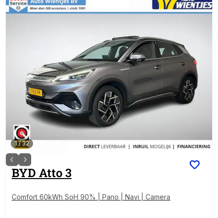
1
/
32
BYD
Atto 3
Comfort 60kWh SoH 90% | Pano | Navi | Camera