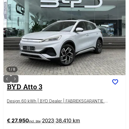
1
/
8
BYD
Atto 3
Design 60 kWh | BYD Dealer | FABRIEKSGARANTIE |
PANO | 360° | ADAPTIVE | STOELVERWARMING
€ 27.950
2023
38.410 km
|
|
incl. btw