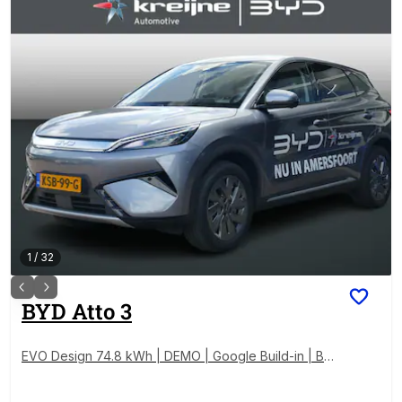
1
/
32
BYD
Atto 3
EVO Design 74.8 kWh | DEMO | Google Build-in | Bei
ge Leder | RIJKLAARPRIJS!