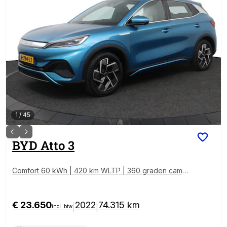
1
/
45
BYD
Atto 3
Comfort 60 kWh | 420 km WLTP | 360 graden camer
a | Panoramadak
€ 23.650
2022
74.315 km
|
|
incl. btw