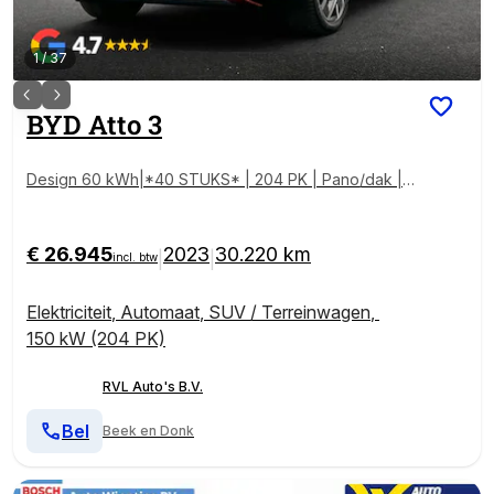
1
/
37
BYD
Atto 3
Design 60 kWh|*40 STUKS* | 204 PK | Pano/dak |
Adapt/Cruise/Control | Leder/Beige/Blauw | 360/Cam
era, Navigatie, BTW!!
€ 26.945
2023
30.220 km
|
|
incl. btw
Elektriciteit
,
Automaat
,
SUV / Terreinwagen
,
150 kW (204 PK)
RVL Auto's B.V.
Bel
Beek en Donk