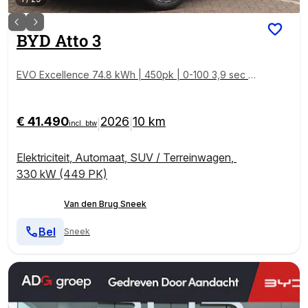
BYD
Atto 3
EVO Excellence 74.8 kWh | 450pk | 0-100 3,9 sec | 1
500kg trekgewicht | Panoramadak | Head-up | Stoel
verwarming V+A | Stoelverkoeling |
€ 41.490
2026
10 km
|
|
incl. btw
Elektriciteit
,
Automaat
,
SUV / Terreinwagen
,
330 kW (449 PK)
Van den Brug Sneek
Bel
Sneek