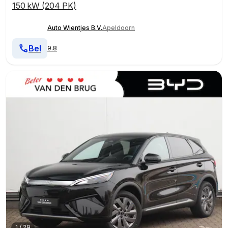
150 kW (204 PK)
Auto Wientjes B.V.
Apeldoorn
Bel
9.8
1
/
29