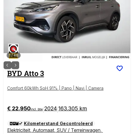
1
/
46
BYD
Atto 3
Comfort 60kWh SoH 91% | Pano | Navi | Camera
€ 22.950
2024
163.305 km
|
|
incl. btw
Kilometerstand Gecontroleerd
Elektriciteit
,
Automaat
,
SUV / Terreinwagen
,