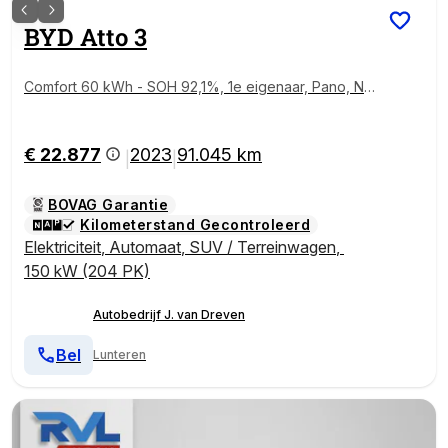
BYD
Atto 3
Comfort 60 kWh - SOH 92,1%, 1e eigenaar, Pano, Na
vi, elek. verst. verw. stoelen, airco!
€ 22.877
2023
91.045 km
|
|
BOVAG Garantie
Kilometerstand Gecontroleerd
Elektriciteit
,
Automaat
,
SUV / Terreinwagen
,
150 kW (204 PK)
Autobedrijf J. van Dreven
Bel
Lunteren