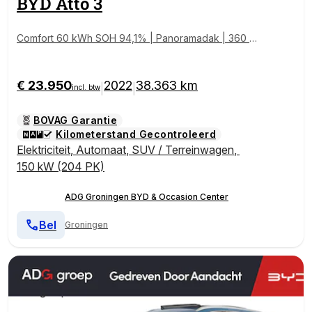
BYD
Atto 3
Comfort 60 kWh SOH 94,1% | Panoramadak | 360 gr
aden camera | 420 KM WLTP |
€ 23.950
2022
38.363 km
|
|
incl. btw
BOVAG Garantie
Kilometerstand Gecontroleerd
Elektriciteit
,
Automaat
,
SUV / Terreinwagen
,
150 kW (204 PK)
ADG Groningen BYD & Occasion Center
Bel
Groningen