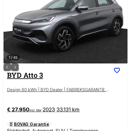
1
/
45
BYD
Atto 3
Design 60 kWh | BYD Dealer | FABRIEKSGARANTIE |
PANO | 360° | ADAPTIVE | STOELVERWARMING
€ 27.950
2023
33.131 km
|
|
incl. btw
BOVAG Garantie
Elektriciteit
,
Automaat
,
SUV / Terreinwagen
,