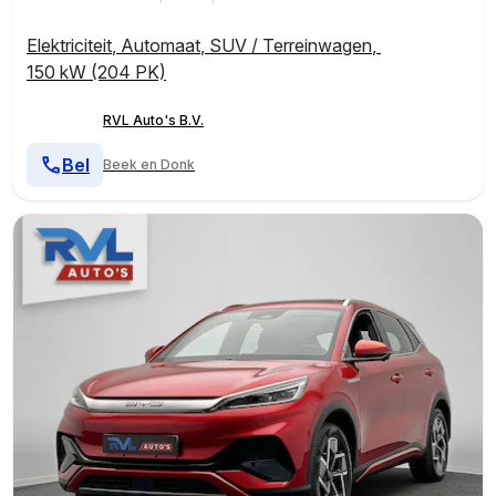
Elektriciteit
,
Automaat
,
SUV / Terreinwagen
,
150 kW (204 PK)
RVL Auto's B.V.
Bel
Beek en Donk