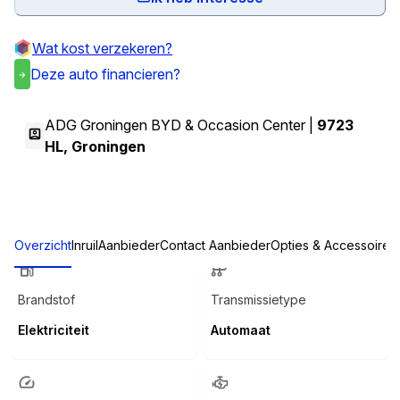
Wat kost verzekeren?
Deze auto financieren?
ADG Groningen BYD & Occasion Center |
9723
HL
,
Groningen
Overzicht
Inruil
Aanbieder
Contact Aanbieder
Opties & Accessoires
Brandstof
Transmissietype
Elektriciteit
Automaat