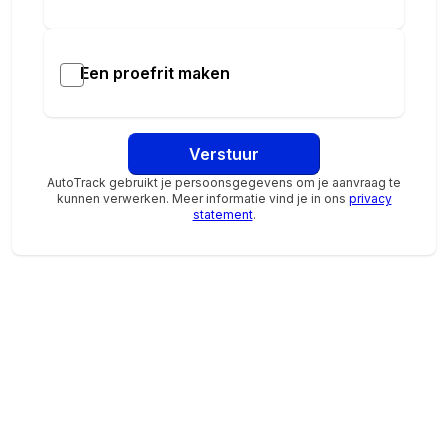
Bij ADG Groep geloven we dat een auto kopen draait
om vertrouwen, persoonlijke aandacht en duidelijke
afspraken. Al meer dan 45 jaar zijn wij actief in Noord-
Een proefrit maken
Nederland en zijn we officieel BYD-dealer in Drenthe
en Groningen. Of je nu oriënteert, een proefrit maakt
of jouw nieuwe auto komt ophalen: wij begeleiden je
Verstuur
stap voor stap, met eerlijk advies en oprechte
betrokkenheid.
AutoTrack gebruikt je persoonsgegevens om je aanvraag te
kunnen verwerken. Meer informatie vind je in ons
privacy
statement
.
Heb je vragen over de ATTO 3 EVO, wil je weten wat
jouw huidige auto nog waard is of een proefrit
plannen? Neem gerust contact met ons op — we
helpen je graag verder.
ADG Groep – gedreven door aandacht.
Jouw vertrouwde BYD-partner in Noord-Nederland.
Aanvullende opties en accessoires