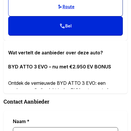
Route
Bel
Wat vertelt de aanbieder over deze auto?
BYD ATTO 3 EVO – nu met €2.950 EV BONUS
Ontdek de vernieuwde BYD ATTO 3 EVO: een
moderne, volledig elektrische SUV met een strak
design, veel comfort en slimme technologie. Tijdelijk
Contact Aanbieder
profiteer je van
€2.950 EV BONUS
, die al is verwerkt
in de geadverteerde prijs. Zo weet je direct waar je aan
toe bent.
Naam
*