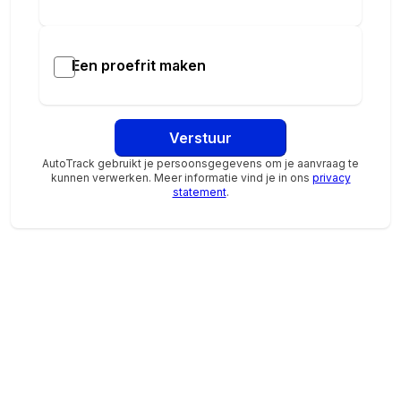
Bij ADG Groep geloven we dat een auto kopen draait
om vertrouwen, persoonlijke aandacht en duidelijke
afspraken. Al meer dan 45 jaar zijn wij actief in Noord-
Een proefrit maken
Nederland en zijn we officieel BYD-dealer in Drenthe
en Groningen. Of je nu oriënteert, een proefrit maakt
of jouw nieuwe auto komt ophalen: wij begeleiden je
Verstuur
stap voor stap, met eerlijk advies en oprechte
betrokkenheid.
AutoTrack gebruikt je persoonsgegevens om je aanvraag te
kunnen verwerken. Meer informatie vind je in ons
privacy
statement
.
Heb je vragen over de ATTO 3 EVO, wil je weten wat
jouw huidige auto nog waard is of een proefrit
plannen? Neem gerust contact met ons op — we
helpen je graag verder.
ADG Groep – gedreven door aandacht.
Jouw vertrouwde BYD-partner in Noord-Nederland.
Aanvullende opties en accessoires