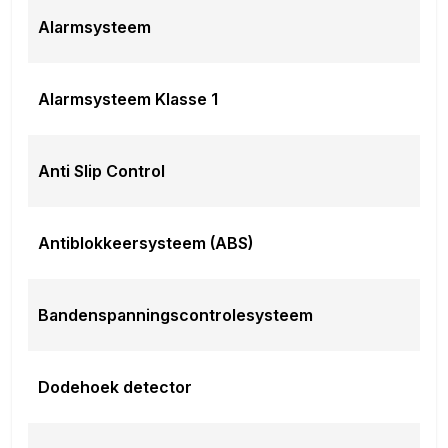
Rijstrooksensor met correctie
Alarmsysteem
uitstap waarschuwing
Overig
11 kW lader
Alarmsysteem Klasse 1
Lendesteun bestuurdersstoel elektrisch
verstelbaar
oplaadmogelijkheid
Anti Slip Control
RDW-leges
Vehicle-to-load
Meer informatie
Antiblokkeersysteem (ABS)
Nieuw:
Ja
Aandrijving:
Achterwielaandrijving
Bandenspanningscontrolesysteem
Wielbasis:
272 cm
Accutype:
lithium-ion
Accu snellaadtijd (10%-80%):
25 minuten
Dodehoek detector
Actieradius:
510 km
BOVAG 40-Puntencheck:
Ja
Inbegrepen afleverpakket:
ADG Dreams: