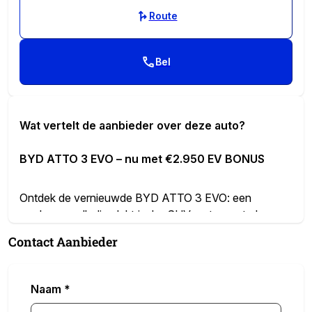
Route
Bel
Wat vertelt de aanbieder over deze auto?
BYD ATTO 3 EVO – nu met €2.950 EV BONUS
Ontdek de vernieuwde BYD ATTO 3 EVO: een
moderne, volledig elektrische SUV met een strak
design, veel comfort en slimme technologie. Tijdelijk
Contact Aanbieder
profiteer je van
€2.950 EV BONUS
, die al is verwerkt
in de geadverteerde prijs. Zo weet je direct waar je aan
toe bent.
Naam
*