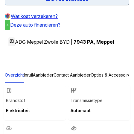
Wat kost verzekeren?
Deze auto financieren?
ADG Meppel Zwolle BYD |
7943 PA
,
Meppel
Overzicht
Inruil
Aanbieder
Contact Aanbieder
Opties & Accessoires
Brandstof
Transmissietype
Elektriciteit
Automaat