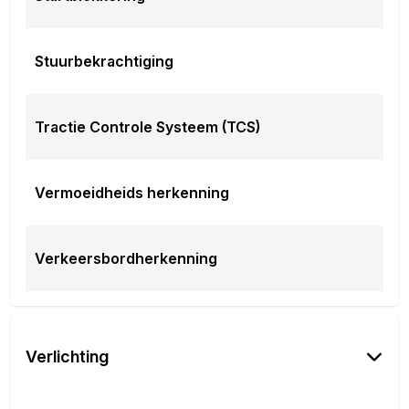
Dit afleverpakket bevat: BOVAG garantie (12
maanden); BOVAG 40-Puntencheck; Nieuwe APK;
RDW-leges
Stuurbekrachtiging
EU verantwoordelijke: BYD Nederland Scorpius 112
2132 LR Hoofddorp, NL 085-0848371 www.byd.nl
info@byd.nl
Tractie Controle Systeem (TCS)
Vermoeidheids herkenning
Verkeersbordherkenning
Verlichting