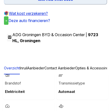
Wat kost verzekeren?
Deze auto financieren?
ADG Groningen BYD & Occasion Center |
9723
HL
,
Groningen
Overzicht
Inruil
Aanbieder
Contact Aanbieder
Opties & Accessoires
Brandstof
Transmissietype
Elektriciteit
Automaat