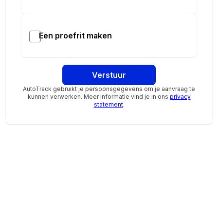
Bij ADG Groep geloven we dat een auto kopen draait
om vertrouwen, persoonlijke aandacht en duidelijke
afspraken. Al meer dan 45 jaar zijn wij actief in Noord-
Een proefrit maken
Nederland en zijn we officieel BYD-dealer in Drenthe
en Groningen. Of je nu oriënteert, een proefrit maakt
of jouw nieuwe auto komt ophalen: wij begeleiden je
Verstuur
stap voor stap, met eerlijk advies en oprechte
betrokkenheid.
AutoTrack gebruikt je persoonsgegevens om je aanvraag te
kunnen verwerken. Meer informatie vind je in ons
privacy
statement
.
Heb je vragen over de ATTO 3 EVO, wil je weten wat
jouw huidige auto nog waard is of een proefrit
plannen? Neem gerust contact met ons op — we
helpen je graag verder.
ADG Groep – gedreven door aandacht.
Jouw vertrouwde BYD-partner in Noord-Nederland.
Aanvullende opties en accessoires