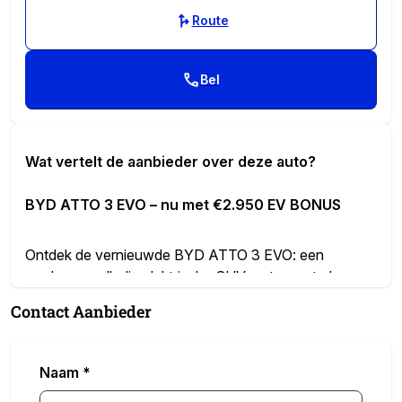
Route
Bel
Wat vertelt de aanbieder over deze auto?
BYD ATTO 3 EVO – nu met €2.950 EV BONUS
Ontdek de vernieuwde BYD ATTO 3 EVO: een
moderne, volledig elektrische SUV met een strak
design, veel comfort en slimme technologie. Tijdelijk
Contact Aanbieder
profiteer je van
€2.950 EV BONUS
, die al is verwerkt
in de geadverteerde prijs. Zo weet je direct waar je aan
toe bent.
Naam
*