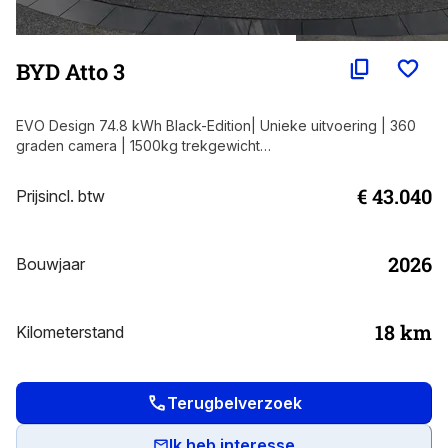
BYD Atto 3
EVO Design 74.8 kWh Black-Edition| Unieke uitvoering | 360
graden camera | 1500kg trekgewicht
|Stoelverwarming/ventilatie
€ 43.040
Prijs
incl. btw
2026
Bouwjaar
18
km
Kilometerstand
Terugbelverzoek
Ik heb interesse