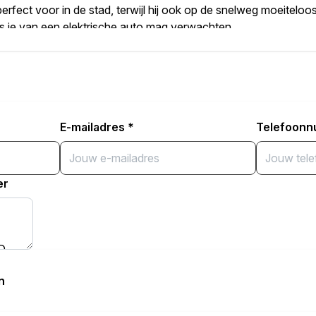
erfect voor in de stad, terwijl hij ook op de snelweg moeiteloo
ls je van een elektrische auto mag verwachten.
 vernieuwde 2025 facelift, wat betekent dat je profiteert van e
terieur. De afwerking is naar een hoger niveau getild en het ge
ier alleen maar vergroot.
E-mailadres
*
Telefoon
m ingedeeld interieur met verrassend veel ruimte, een strak vo
 voor alle belangrijke functies. Uiteraard is de auto voorzien
n die elke rit comfortabel en veilig maken.
er
s deze BYD Dolphin direct beschikbaar. Een slimme keuze voor
 en de nieuwste verbeteringen.
op en plan een proefrit deze BYD Dolphin laat zich graag van z
n
s en accessoires