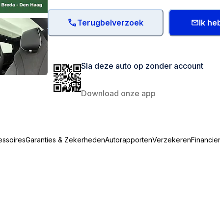
Terugbelverzoek
Ik he
Sla deze auto op zonder account
Download onze app
essoires
Garanties & Zekerheden
Autorapporten
Verzekeren
Financie