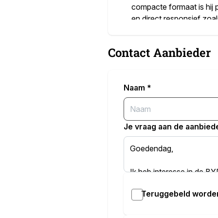
compacte formaat is hij p
en direct responsief zoa
Dit exemplaar betreft de
Contact Aanbieder
een aangepast, chiquer in
moderner, wat het rijplez
Naam
*
Binnenin vind je een sli
een centraal touchscreen
en handige rijhulpsysteme
Je vraag aan de aanbied
Met kenteken HVT-77-V i
rijden met stijl, comfort
Interesse? Neem contact 
Teruggebeld worde
Aanvullende optie