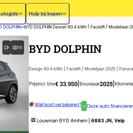
utogids
Hulp bij kopen
D DOLPHIN
BYD DOLPHIN Design 60.4 kWh | Facelift | Modeljaar-
BYD DOLPHIN
56
Design 60.4 kWh | Facelift | Modeljaar-2025 | Panor
€ 33.950
2025
|
|
Prijs
incl. btw
Bouwjaar
Kilomete
Wat kost verzekeren?
Deze auto financiere
Louwman BYD Arnhem |
6883 JN
,
Velp