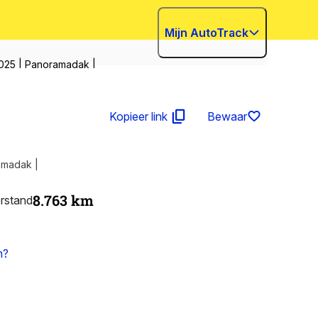
Mijn AutoTrack
2025 | Panoramadak |
Kopieer link
Bewaar
amadak |
8.763
km
rstand
n?