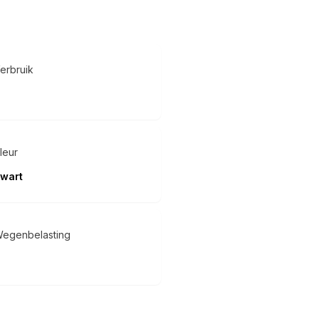
erbruik
leur
wart
egenbelasting