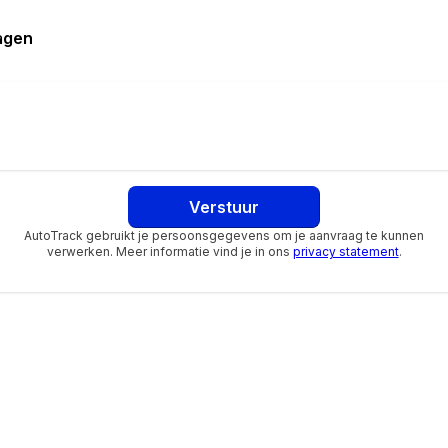
sch inklapbaar
ragen
lichting
nsparantie
Verstuur
ng
AutoTrack gebruikt je persoonsgegevens om je aanvraag te kunnen
verwerken. Meer informatie vind je in ons
privacy statement
.
elheidsafhankelijk
d
cy Braking
 correctie
istent