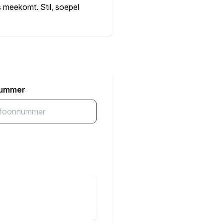
s meekomt. Stil, soepel
en hogere laadsnelheid en
heel oogt frisser en
nummer
rmgegeven dashboard en
 van moderne technologie
 wie elektrisch wil
ijn beste kant zien.