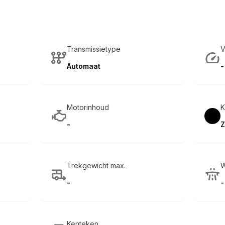
Transmissietype
V
Automaat
-
Motorinhoud
K
-
Z
Trekgewicht max.
W
-
-
Kenteken