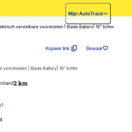
Mijn AutoTrack
trisch verstelbare voorstoelen ​| Blade Battery| 16″ lichtm
Kopieer link
Bewaar
Boost 43 kWh | 322 KM Range | Elektrisch verstelbare voorstoelen ​| Blade Battery| 16″ lichtm
2
km
rstand
n?
l