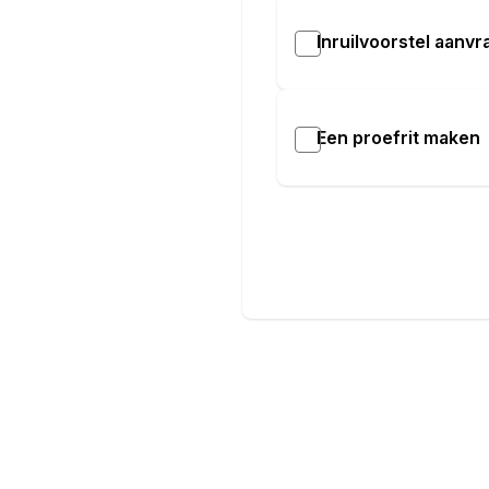
Aanvullende optie
Inruilvoorstel aanv
Exterieur
Apricity White
buitensp.elektr.verst
Infotainment
Een proefrit maken
Audio-installatie
multimedia scherm kle
WiFi voorbereiding
Interieur & Comfort
kunstlederen bekledin
stuurbekrachtiging sne
stuur kunstleder
Veiligheid
automatische snelhei
Autonomous Emergen
Rijstrooksensor met c
Overig
oplaadmogelijkheid