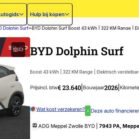
utogids
Hulp bij kopen
 Dolphin Surf
BYD Dolphin Surf Boost 43 kWh | 322 KM Range | Elek
BYD Dolphin Surf
43
€ 23.640
2026
|
|
Prijs
incl. btw
Bouwjaar
Kilomete
Wat kost verzekeren?
Deze auto financiere
ADG Meppel Zwolle BYD |
7943 PA
,
Meppe