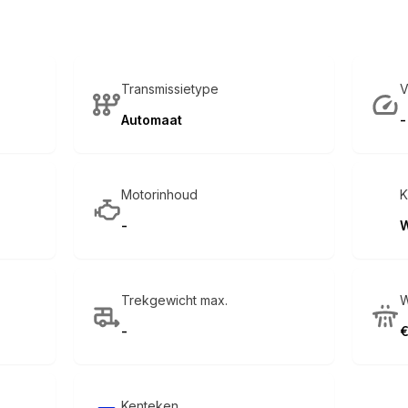
Transmissietype
V
Automaat
-
Motorinhoud
K
-
W
Trekgewicht max.
W
-
€
Kenteken