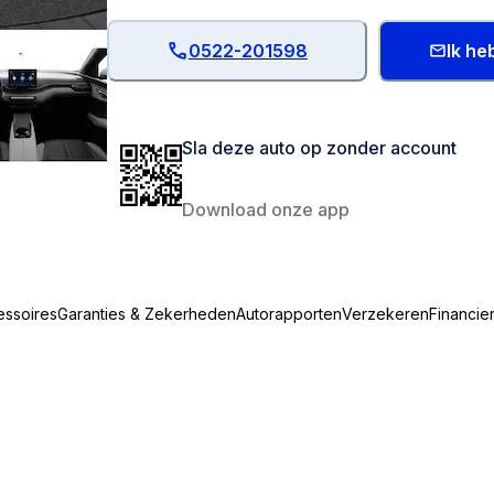
0522-201598
Ik he
Sla deze auto op zonder account
Download onze app
essoires
Garanties & Zekerheden
Autorapporten
Verzekeren
Financie