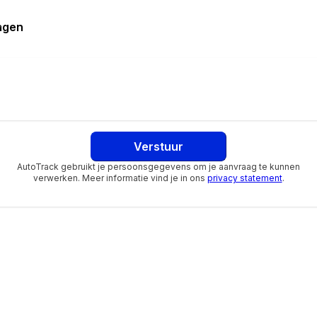
s en accessoires
ragen
el -verwarmb.+inklapbaar
in
Verstuur
AutoTrack gebruikt je persoonsgegevens om je aanvraag te kunnen
g
verwerken. Meer informatie vind je in ons
privacy statement
.
lheidsafhankelijk
ds begrenzing
cy Braking
orrectie