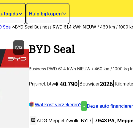
utogids
Hulp bij kopen
D Seal
BYD Seal Business RWD 61.4 kWh NIEUW / 460 km / 1000 kg
BYD Seal
3
Business RWD 61.4 kWh NIEUW / 460 km / 1000 kg tr
€ 40.790
2026
|
|
Prijs
incl. btw
Bouwjaar
Kilomete
Wat kost verzekeren?
Deze auto financiere
ADG Meppel Zwolle BYD |
7943 PA
,
Meppe