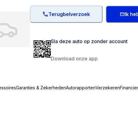
Terugbelverzoek
Ik he
Sla deze auto op zonder account
Download onze app
essoires
Garanties & Zekerheden
Autorapporten
Verzekeren
Financie