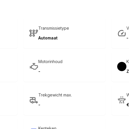
Transmissietype
V
Automaat
-
Motorinhoud
K
-
Z
Trekgewicht max.
W
-
€
Kenteken