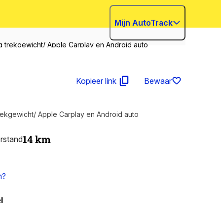
Mijn AutoTrack
 trekgewicht/ Apple Carplay en Android auto
Kopieer link
Bewaar
ekgewicht/ Apple Carplay en Android auto
14
km
rstand
n?
l