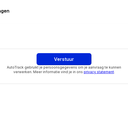
lheidsafhankelijk
ragen
ds begrenzing
cy Braking
orrectie
Verstuur
AutoTrack gebruikt je persoonsgegevens om je aanvraag te kunnen
verwerken. Meer informatie vind je in ons
privacy statement
.
aandrijving