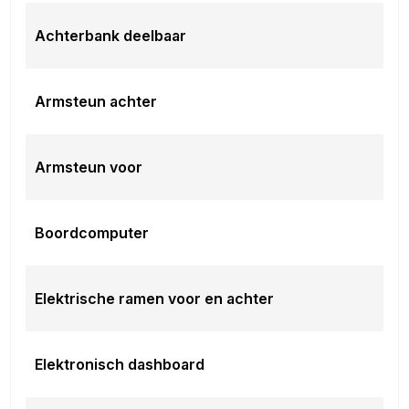
Achterbank deelbaar
De koffie staat hier altijd voor u klaar.
Met vriendelijke groet,
Armsteun achter
TOONIEK AUTOMOTIVE
Armsteun voor
Boordcomputer
Elektrische ramen voor en achter
Elektronisch dashboard