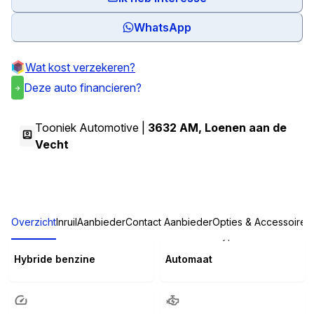
WhatsApp
Wat kost verzekeren?
Deze auto financieren?
Tooniek Automotive |
3632 AM
,
Loenen aan de
Vecht
Overzicht
Inruil
Aanbieder
Contact Aanbieder
Opties & Accessoires
Brandstof
Transmissietype
Hybride benzine
Automaat