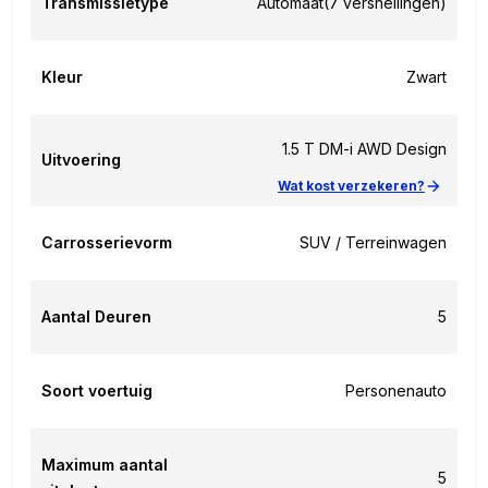
Transmissietype
Automaat
(7 versnellingen)
Kleur
Zwart
1.5 T DM-i AWD Design
Uitvoering
Wat kost verzekeren?
Carrosserievorm
SUV / Terreinwagen
Aantal Deuren
5
Soort voertuig
Personenauto
Maximum aantal
5