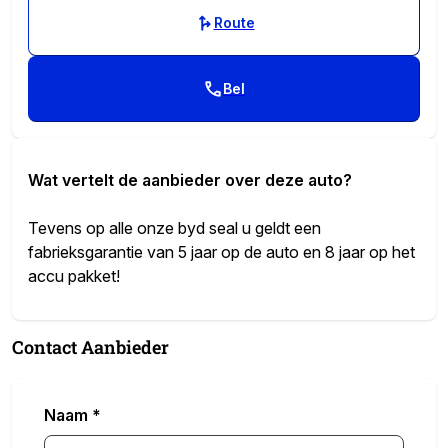
Route
Bel
Wat vertelt de aanbieder over deze auto?
Tevens op alle onze byd seal u geldt een
fabrieksgarantie van 5 jaar op de auto en 8 jaar op het
accu pakket!
Modern design en bijzondere techniek bepalen de
Contact Aanbieder
kwaliteiten van de hybride BYD SEAL U. Zuinig rijden,
minder uitstoot, maximale radius. Door de hybride
motor die elektrisch én benzinerijden mogelijk maakt is
Naam
*
dit de ideale combi. De verwarmbare voorstoelen