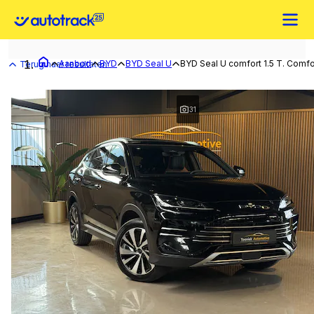
Aanbod
BYD
BYD Seal U
BYD Seal U comfort 1.5 T. Comfor
Terug naar resultaten
31