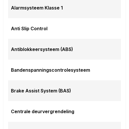
Audio-installatie
Alarmsysteem Klasse 1
Audio installatie premium
Multimedia systeem
Navigatiesysteem full map
Anti Slip Control
Interieur
Armsteun
Binnenspiegel automatisch dimmend
Antiblokkeersysteem (ABS)
Comfortstoel(en)
Elektrisch verstelbare stoel(en) met geheugen
Elektrisch verstelbare voorstoel(en)
Bandenspanningscontrolesysteem
Kunstlederen bekleding
Passagiersstoel in hoogte verstelbaar
Stoel ventilatie voor
Brake Assist System (BAS)
Stuurbekrachtiging snelheidsafhankelijk
Stuur verstelbaar
Voorstoelen verwarmd
Centrale deurvergrendeling
Veiligheid
Active Cornering Enhancement