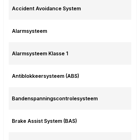
Autonomous Emergency Braking
Accident Avoidance System
file assistent
Rijstrooksensor met correctie
uitstap waarschuwing
Alarmsysteem
Overig
anti overhel assistent
oplaadmogelijkheid
Alarmsysteem Klasse 1
RDW-leges
Vehicle-to-load
Meer informatie
Antiblokkeersysteem (ABS)
Nieuw:
Ja
Wielbasis:
277 cm
Bandenspanningscontrolesysteem
Emissieklasse:
Euro 6d-TEMP
BOVAG 40-Puntencheck:
Ja
Inbegrepen afleverpakket:
ADG Dreams:
Brake Assist System (BAS)
All-in rijklaar prijs