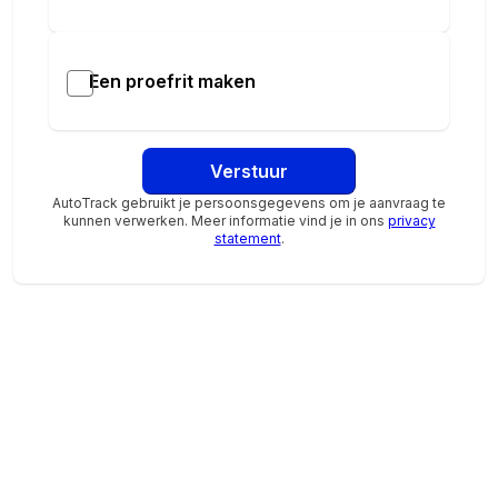
Welkom bij ADG. We maken graag kennis met u.
Adres- en contactgegevens:
Een proefrit maken
BYD Meppel-Zwolle
Blankenstein 510
7943 PA Meppel
Verstuur
AutoTrack gebruikt je persoonsgegevens om je aanvraag te
Tel:
0522 55 70 20
kunnen verwerken. Meer informatie vind je in ons
privacy
statement
.
E-mail:
bydmeppel@adggroep.nl
Aanvullende opties en accessoires
Exterieur
Buitenspiegels elektr. met geheugen
buitenspiegels elektrisch inklapbaar
buitenspiegels met verlichting
Extra getint glas
Geluidwerend glas
Infotainment