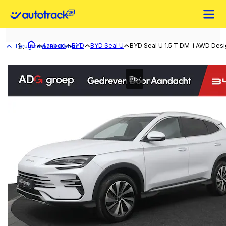
Aanbod
BYD
BYD Seal U
BYD Seal U 1.5 T DM-i AWD Desig
Terug naar resultaten
57