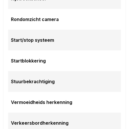
EU verantwoordelijke: BYD Nederland Scorpius 112
2132 LR Hoofddorp, NL 085-0848371 www.byd.nl
info@byd.nl
Rondomzicht camera
Minimale laadtijd van 15% tot 100%:
120 min
Minimale snellaadtijd van 30% tot 80%:
35 min
Start/stop systeem
Startblokkering
Stuurbekrachtiging
Vermoeidheids herkenning
Verkeersbordherkenning