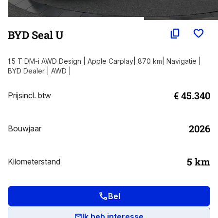
BYD Seal U
1.5 T DM-i AWD Design | Apple Carplay| 870 km| Navigatie |
BYD Dealer | AWD |
€ 45.340
Prijs
incl. btw
2026
Bouwjaar
5
km
Kilometerstand
Bel
Ik heb interesse