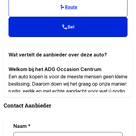
Route
Bel
Wat vertelt de aanbieder over deze auto?
Welkom bij het ADG Occasion Centrum
Een auto kopen is voor de meeste mensen geen kleine
beslissing. Daarom doen wij het graag op onze manier:
rustig, eerlijk en met echte aandacht voor wat ú nodig
heeft. Geen verkooppraatjes, geen druk – gewoon een
Contact Aanbieder
goed gesprek en alle tijd voor uw vragen.
De auto die u nu bekijkt is met zorg uitgekozen en
staat volledig rijklaar voor u klaar. En onze prijs is altijd
Naam
*
compleet. Wat u ziet, is wat u betaalt – geen
verrassingen of kosten achteraf.