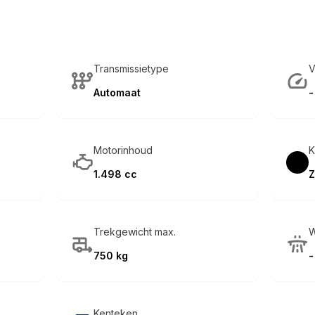
Transmissietype
V
Automaat
-
Motorinhoud
K
1.498 cc
Z
Trekgewicht max.
W
750 kg
-
Kenteken