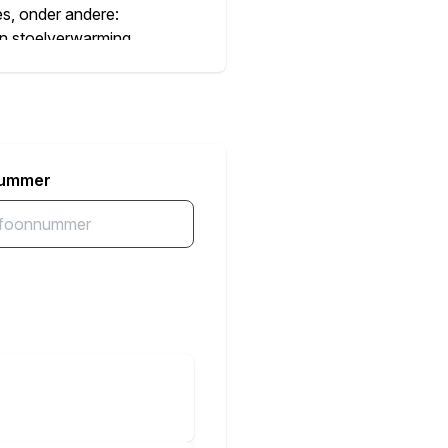
s, onder andere:
en stoelverwarming,
, adaptieve cruise
, originele 19 inch
ef de originele
nummer