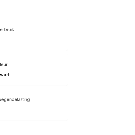
erbruik
leur
wart
egenbelasting