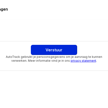
atisch dimmend
ng
ragen
elheidsafhankelijk
d
hancement
cy Braking
Verstuur
AutoTrack gebruikt je persoonsgegevens om je aanvraag te kunnen
verwerken. Meer informatie vind je in ons
privacy statement
.
dsbegrenzing ISA
der
er
r