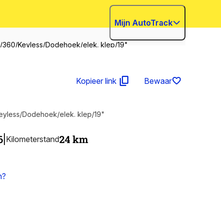
Mijn AutoTrack
/360/Keyless/Dodehoek/elek. klep/19"
Kopieer link
Bewaar
yless/Dodehoek/elek. klep/19"
6
24
km
|
Kilometerstand
n?