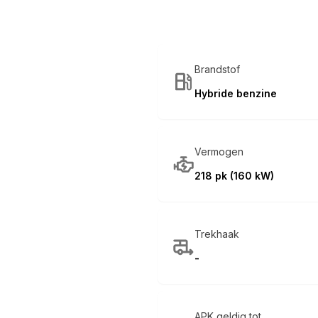
Brandstof
Hybride benzine
Vermogen
218 pk (160 kW)
Trekhaak
-
APK geldig tot