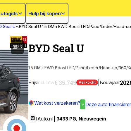
utogids
Hulp bij kopen
D Seal U
BYD Seal U 1.5 DM-i FWD Boost LED/Pano/Leder/Head-up
BYD Seal U
33
1.5 DM-i FWD Boost LED/Pano/Leder/Head-up/360/Ke
€ 35.745
202
|
Prijs
incl. btw
Bouwjaar
Verkocht
Wat kost verzekeren?
Deze auto financiere
IAuto.nl |
3433 PG
,
Nieuwegein