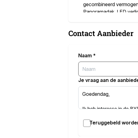
gecombineerd vermogen v
Panoramadak, LED verlich
stuurverwarming, achteru
control, dodehoek sensor
Contact Aanbieder
lichtmetalen velgen, virt
fabrieksgarantie voor 6 
Aanvullende optie
Naam
*
Exterieur
Buitenspiegels elektr
Buitenspiegels elektri
Je vraag aan de aanbied
Buitenspiegels met ver
File assistent
Geluidwerend glas
Infotainment
Audio installatie prem
Teruggebeld worde
Navigatiesysteem ful
Interieur