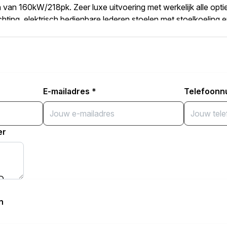
an 160kW/218pk. Zeer luxe uitvoering met werkelijk alle optie
ting, elektrisch bedienbare lederen stoelen met stoelkoeling 
itrijcamera met 360 view, Keyless entry/start, Head-up display
, elektrische achterklep, App-Connect (Apple CarPlay/Android)
ual cockpit en sfeerverlichting. Deze BYD wordt geleverd inclusi
jaar of maximaal 150.000 kilometer.
s en accessoires
E-mailadres
*
Telefoon
. met geheugen
sch inklapbaar
er
lichting
ium
n
l map