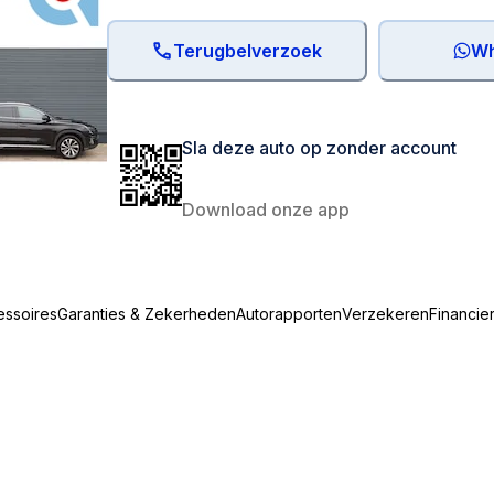
Terugbelverzoek
Wh
Sla deze auto op zonder account
Download onze app
essoires
Garanties & Zekerheden
Autorapporten
Verzekeren
Financie