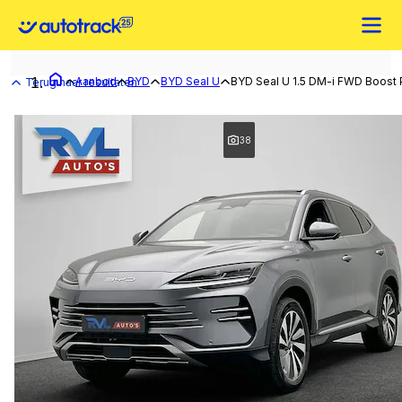
Aanbod
BYD
BYD Seal U
BYD Seal U 1.5 DM-i FWD Boost
Terug naar resultaten
38