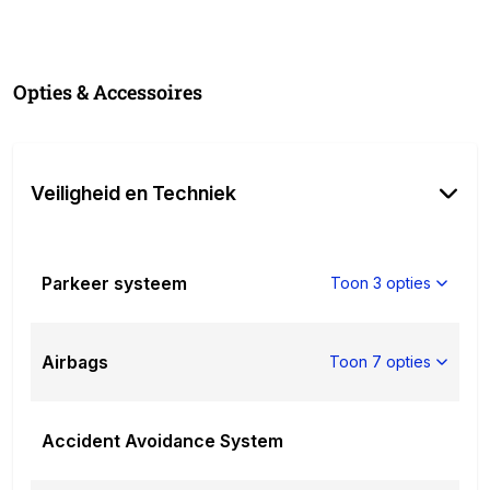
weer te geven. Fouten zijn echter nooit uit te sluiten.
Vertrouw daarom niet alleen op deze informatie, maar
controleer bij aankoop de zaken die uw beslissing
zouden kunnen beïnvloeden.
Opties & Accessoires
Aanvullende opties en accessoires
Comfort & Interieur
Veiligheid en Techniek
Audio-installatie
Binnenspiegel automatisch dimmend
Kunstlederen bekleding
Lendesteunen (verstelbaar)
Parkeer systeem
Toon 3 opties
Navigatie full map
Stoel ventilatie voor
Stuurbekrachtiging snelheidsafhankelijk
Airbags
Toon 7 opties
Telefoonintegratie premium
Verwarmde voorstoelen
Exterieur
Accident Avoidance System
Buitenspiegels elektrisch inklapbaar
Buitenspiegels elektrisch met geheugen