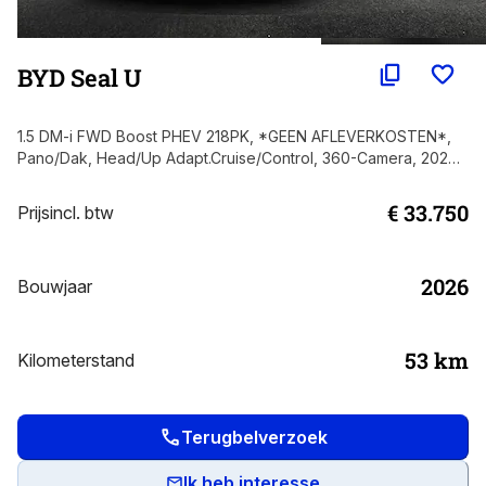
BYD Seal U
1.5 DM-i FWD Boost PHEV 218PK, *GEEN AFLEVERKOSTEN*,
Pano/Dak, Head/Up Adapt.Cruise/Control, 360-Camera, 2026
NEW, BTW!
€ 33.750
Prijs
incl. btw
2026
Bouwjaar
53
km
Kilometerstand
Terugbelverzoek
Ik heb interesse