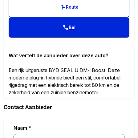
Route
Bel
Wat vertelt de aanbieder over deze auto?
Een rijk uitgeruste BYD SEAL U DM-i Boost. Deze
moderne plug-in hybride biedt een stil, comfortabel
rijgedrag met een elektrisch bereik tot 80 km en de
zekerheid van een zuinige benzinemotor.
Contact Aanbieder
Daarnaast profiteer je van de royale BYD-
fabrieksgarantie: 6 jaar of 150.000 km op de auto, plus
8 jaar of 200.000 km garantie op de Blade-accu—
Naam
*
voor langdurige zorgeloosheid.