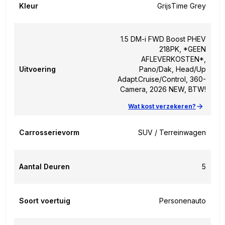
Kleur
Grijs
Time Grey
1.5 DM-i FWD Boost PHEV
218PK, *GEEN
AFLEVERKOSTEN*,
Uitvoering
Pano/Dak, Head/Up
Adapt.Cruise/Control, 360-
Camera, 2026 NEW, BTW!
Wat kost verzekeren?
Carrosserievorm
SUV / Terreinwagen
Aantal Deuren
5
Soort voertuig
Personenauto