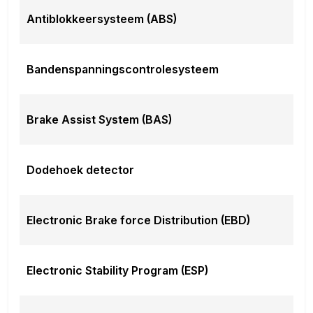
Buitenspiegels met verlichting
Antiblokkeersysteem (ABS)
Geluidwerend glas
Panoramadak variabele transparantie
Veiligheid
Bandenspanningscontrolesysteem
Achteruitrij assistent
Active Cornering Enhancement (ACE)
Afdaal assistent
Brake Assist System (BAS)
Automatische snelheidsbegrenzing
Extra getint glas
Rijstrooksensor met correctie
Dodehoek detector
Roll Stability Control
Overig
Electronic Brake force Distribution (EBD)
File-assistent
Oplaadmogelijkheid
Premium Audio
Electronic Stability Program (ESP)
Meer informatie
Algemene informatie