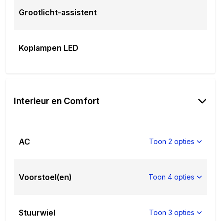
website onder het kopje garantie of uw auto in
Grootlicht-assistent
aanmerking komt
Dit afleverpakket bevat (in plaats van
afleverpakket "Fabrieksgarantie BYD"): Car
Koplampen LED
garantie
Interieur en Comfort
AC
Toon 2 opties
Voorstoel(en)
Toon 4 opties
Stuurwiel
Toon 3 opties