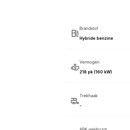
Brandstof
Hybride benzine
Vermogen
218 pk (160 kW)
Trekhaak
-
APK geldig tot