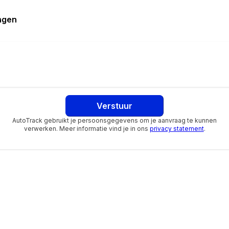
cy Braking
ragen
dsbegrenzing ISA
der
er
r
Verstuur
elbaar
AutoTrack gebruikt je persoonsgegevens om je aanvraag te kunnen
andaard
verwerken. Meer informatie vind je in ons
privacy statement
.
orrectie
wing