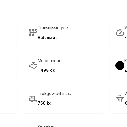
Transmissietype
V
Automaat
-
Motorinhoud
K
1.498 cc
Z
Trekgewicht max.
W
750 kg
€
Kenteken