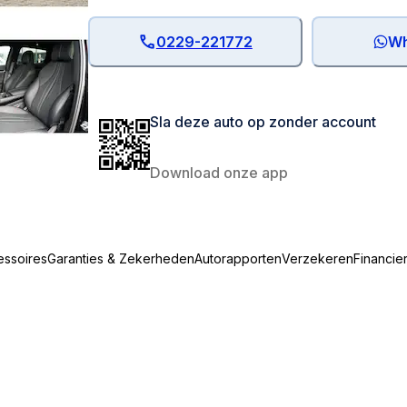
0229-221772
Wh
Sla deze auto op zonder account
Download onze app
essoires
Garanties & Zekerheden
Autorapporten
Verzekeren
Financie