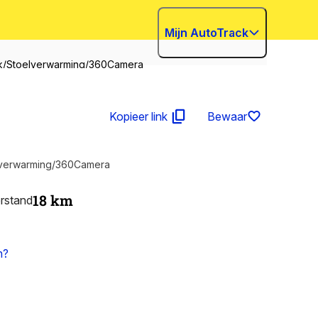
Mijn AutoTrack
k/Stoelverwarming/360Camera
Kopieer link
Bewaar
lverwarming/360Camera
18
km
rstand
n?