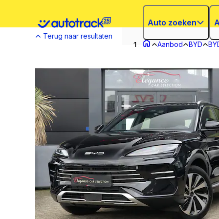
Auto zoeken
A
Terug naar resultaten
Aanbod
BYD
BY