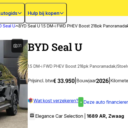
utogids
Hulp bij kopen
D Seal U
BYD Seal U 1.5 DM-i FWD PHEV Boost 218pk Panoramada
BYD Seal U
31
1.5 DM-i FWD PHEV Boost 218pk Panoramadak/Stoe
€ 33.950
2026
|
|
Prijs
incl. btw
Bouwjaar
Kilomete
Wat kost verzekeren?
Deze auto financiere
Elegance Car Selection |
1689 AR
,
Zwaag