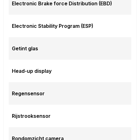
Electronic Brake force Distribution (EBD)
uitstap waarschuwing
Overig
anti overhel assistent
Electronic Stability Program (ESP)
oplaadmogelijkheid
Vehicle-to-load
Meer informatie
Getint glas
Algemene informatie
Nieuw:
Ja
Head-up display
Asconfiguratie
Aandrijving:
Voorwielaandrijving
Regensensor
Maten
Rijstrooksensor
Wielbasis:
277 cm
Milieu
Rondomzicht camera