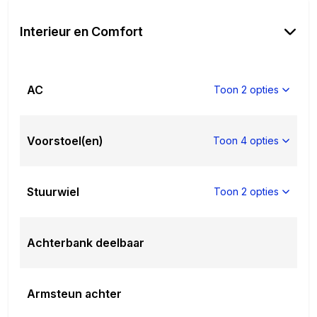
Minimale laadtijd van 15% tot 100%:
120 min
Interieur en Comfort
Minimale snellaadtijd van 30% tot 80%:
35 min
AC
Toon 2 opties
Voorstoel(en)
Toon 4 opties
Stuurwiel
Toon 2 opties
Achterbank deelbaar
Armsteun achter