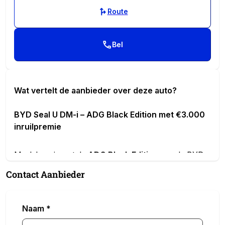
Route
Bel
Wat vertelt de aanbieder over deze auto?
BYD Seal U DM-i – ADG Black Edition met €3.000
inruilpremie
Maak kennis met de
ADG Black Edition
van de BYD
Seal U DM-i: een unieke uitvoering voor wie nét even
Contact Aanbieder
wat anders wil. Deze uitvoering wordt volledig
black-
on-black
uitgevoerd, waarbij alle chromen accenten
worden vervangen door stijlvolle zwarte details. Het
Naam
*
resultaat is een strakke, sportieve en exclusieve