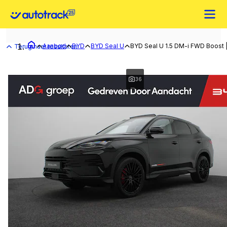
Aanbod
BYD
BYD Seal U
BYD Seal U 1.5 DM-i FWD Boost |
Terug naar resultaten
36