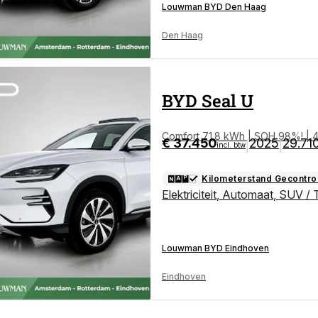
Louwman BYD Den Haag
Den Haag
BYD
Seal U
Comfort 71.8 kWh | SOH 98%! | 
€ 37.450
2025
29.71
|
|
incl. btw
Kilometerstand Gecontro
Elektriciteit
,
Automaat
,
SUV / 
Louwman BYD Eindhoven
Eindhoven