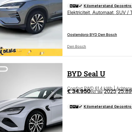
Kilometerstand Gecontro
Elektriciteit
,
Automaat
,
SUV / 
Oostendorp BYD Den Bosch
Den Bosch
BYD
Seal U
Comfort RWD 61.4 kWh | Achterw
€ 34.950
2025
25.8
|
|
incl. btw
timedia |
Kilometerstand Gecontro