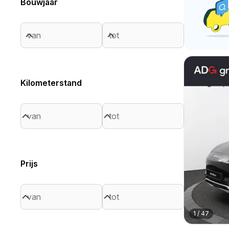
Bouwjaar
Kilometerstand
Prijs
1
/
47