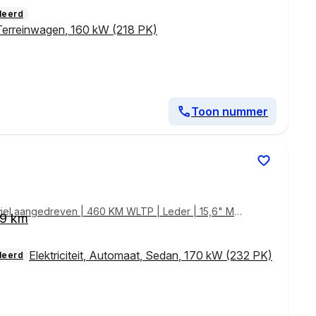
leerd
Terreinwagen
,
160 kW (218 PK)
Toon nummer
iel aangedreven | 460 KM WLTP | Leder | 15,6" Mul
99 km
Elektriciteit
,
Automaat
,
Sedan
,
170 kW (232 PK)
leerd