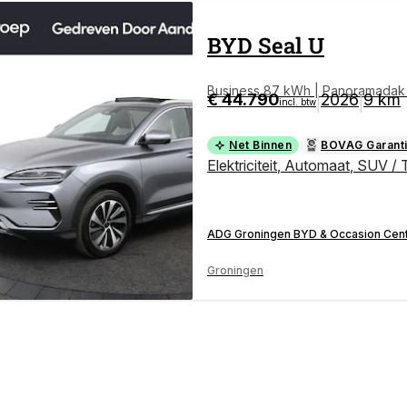
BYD
Seal U
Business 87 kWh | Panoramadak |
€ 44.790
2026
9 km
|
|
incl. btw
Net Binnen
BOVAG Garant
Elektriciteit
,
Automaat
,
SUV / 
ADG Groningen BYD & Occasion Cen
Groningen