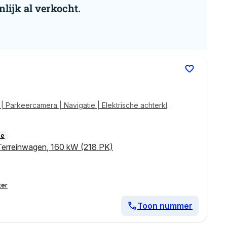
nlijk al verkocht.
 Parkeercamera | Navigatie | Elektrische achterkle
ie
Terreinwagen
,
160 kW (218 PK)
ter
Toon nummer