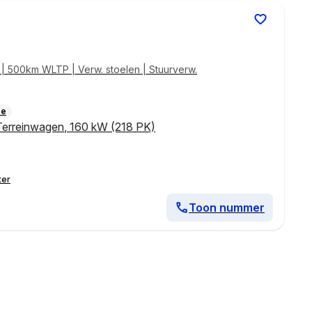
 500km WLTP | Verw. stoelen | Stuurverw.
ie
Terreinwagen
,
160 kW (218 PK)
ter
Toon nummer