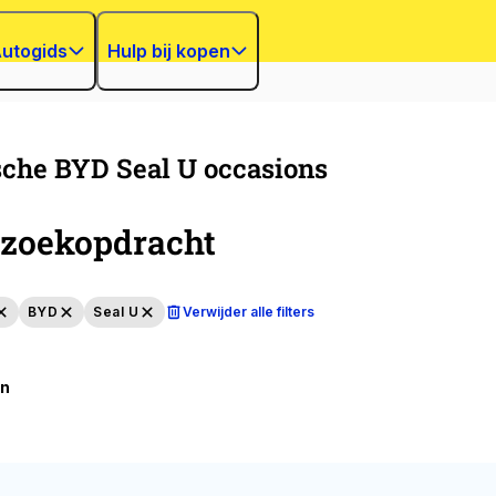
utogids
Hulp bij kopen
sche BYD Seal U occasions
zoekopdracht
BYD
Seal U
Verwijder alle filters
en