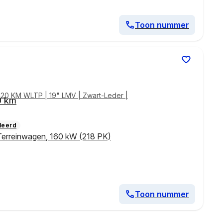
Toon nummer
420 KM WLTP | 19" LMV | Zwart-Leder |
0 km
leerd
Terreinwagen
,
160 kW (218 PK)
Toon nummer