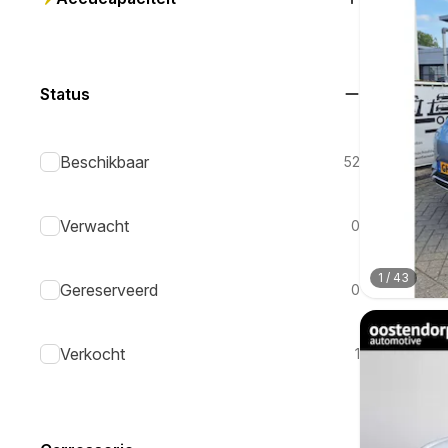
Status
Beschikbaar
52
Verwacht
0
1
/
43
Gereserveerd
0
Verkocht
1