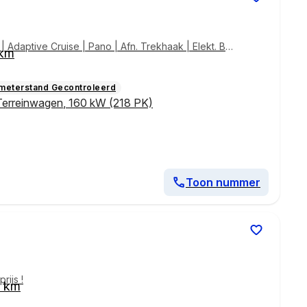
 Adaptive Cruise | Pano | Afn. Trekhaak | Elekt. Be
 km
rming/Koeling |
ometerstand Gecontroleerd
Terreinwagen
,
160 kW (218 PK)
Toon nummer
rijs !
0 km