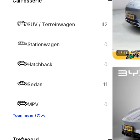
Carrosserie
SUV / Terreinwagen
42
Stationwagen
0
1
/
31
Hatchback
0
Sedan
11
MPV
0
Toon meer (7)
Trefwoord