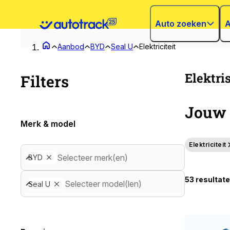
Auto zoeken
A
Aanbod
BYD
Seal U
Elektriciteit
Elektri
Filters
Jouw 
Merk & model
Elektriciteit
Selecteer merk(en)
BYD
53 resultat
Selecteer model(len)
Seal U