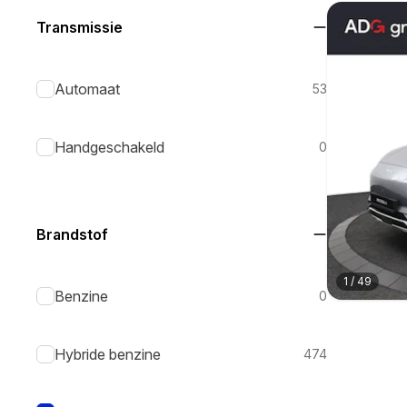
Transmissie
Automaat
53
Handgeschakeld
0
Brandstof
1
/
49
Benzine
0
Hybride benzine
474