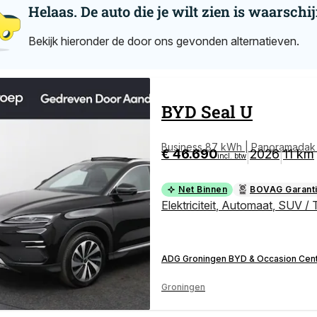
Helaas. De auto die je wilt zien is waarschij
Bekijk hieronder de door ons gevonden alternatieven.
BYD
Seal U
Business 87 kWh | Panoramadak |
€ 46.690
2026
11 km
|
|
incl. btw
p |
Net Binnen
BOVAG Garant
Elektriciteit
,
Automaat
,
SUV / 
ADG Groningen BYD & Occasion Cen
Groningen