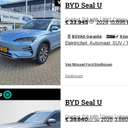
BYD
Seal U
Comfort 71.8 kWh | 360" Camera |
€ 33.945
2024
15.696
|
|
dienbare Achterklep | Stoelverwa
BOVAG Garantie
Kil
Elektriciteit
,
Automaat
,
SUV / 
Van Mossel Ford Eindhoven
Eindhoven
BYD
Seal U
Comfort 71.8 kWh | Demo | rijklaap
€ 39.640
2026
3.88
|
|
incl. btw