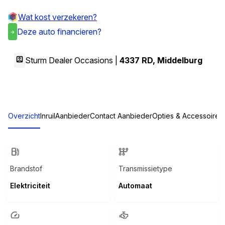
Wat kost verzekeren?
Deze auto financieren?
Sturm Dealer Occasions |
4337 RD
,
Middelburg
Overzicht
Inruil
Aanbieder
Contact Aanbieder
Opties & Accessoires
Brandstof
Transmissietype
Elektriciteit
Automaat