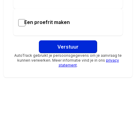
wils bij SDO!
Kies voor extra zekerheid met het Sturm
Plus
pakket
Een proefrit maken
nu voor
€ 799
Dit pakket omvat:
Verstuur
AutoTrack gebruikt je persoonsgegevens om je aanvraag te
12 maanden BOVAG-garantie
kunnen verwerken. Meer informatie vind je in ons
privacy
Tenaamstelling
statement
.
Auto Sturm 40 puntencheck
Onderhoudsbeurt
10.000km en/of 6 maanden onderhoudsvrij
Minimaal 9 maanden geldige APK
Professionele poetsbeurt (binnen en buiten)
Halve tank brandstof of volle accu
Kwaliteit