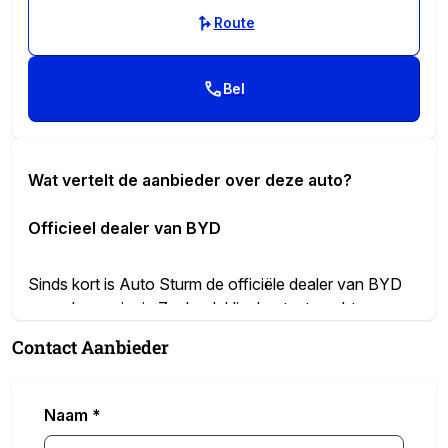
Route
Bel
Wat vertelt de aanbieder over deze auto?
Officieel dealer van BYD
Sinds kort is Auto Sturm de officiële dealer van BYD
voor de provincie Zeeland. Hier kunt u terecht voor
advies over alle nieuwe modellen en ook op het
Contact Aanbieder
gebied van onderhoud en aftersales is Auto Sturm
Middelburg aan de Mortiereboulevard 1 hét adres voor
BYD.
Naam
*