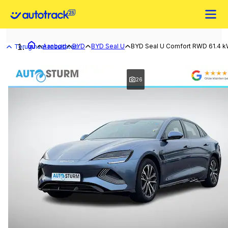
Aanbod
BYD
BYD Seal U
BYD Seal U Comfort RWD 61.4 
Terug naar resultaten
26