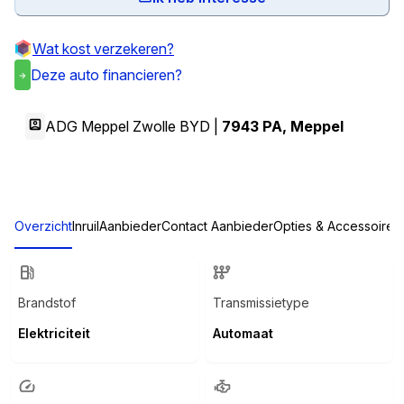
Wat kost verzekeren?
Deze auto financieren?
ADG Meppel Zwolle BYD |
7943 PA
,
Meppel
Overzicht
Inruil
Aanbieder
Contact Aanbieder
Opties & Accessoires
Brandstof
Transmissietype
Elektriciteit
Automaat