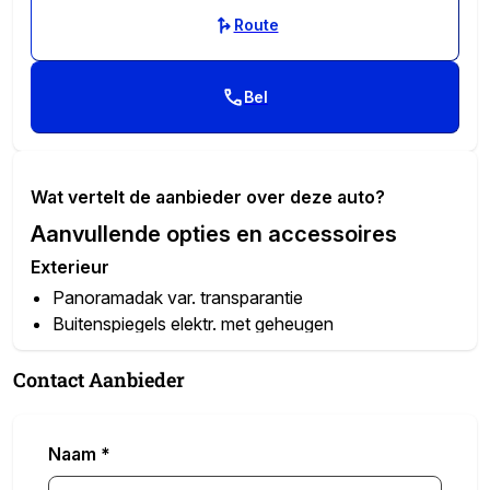
Route
Bel
Wat vertelt de aanbieder over deze auto?
Aanvullende opties en accessoires
Exterieur
Panoramadak var. transparantie
Buitenspiegels elektr. met geheugen
buitenspiegels elektrisch inklapbaar
buitenspiegels met verlichting
Contact Aanbieder
Elektrisch bedienbare achterklep met
sensorsturing
Naam
*
Extra getint glas
gelaagde zijruit(en)