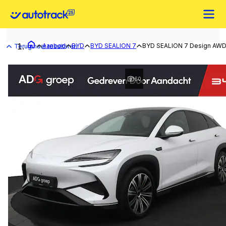
Aanbod
BYD
BYD SEALION 7
BYD SEALION 7 Design AWD 8
Terug naar resultaten
60