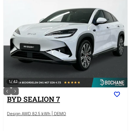
1
/
42
BYD
SEALION 7
Design AWD 82.5 kWh | DEMO