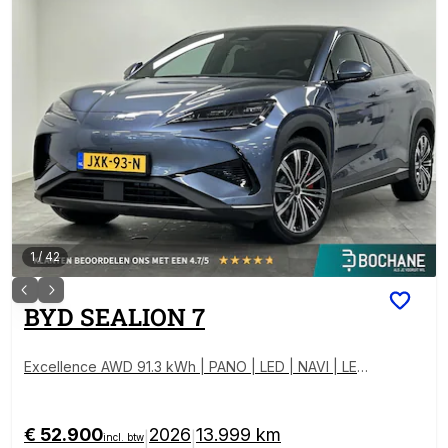
1
/
42
BYD
SEALION 7
Excellence AWD 91.3 kWh | PANO | LED | NAVI | LEDE
R | HUD
€ 52.900
2026
13.999 km
|
|
incl. btw