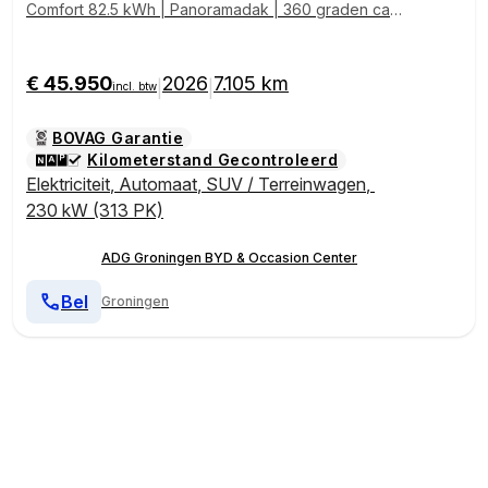
Comfort 82.5 kWh | Panoramadak | 360 graden cam
era | Stoelverwarming/verkoeling | Elektrische koffer
klep
€ 45.950
2026
7.105 km
|
|
incl. btw
BOVAG Garantie
Kilometerstand Gecontroleerd
Elektriciteit
,
Automaat
,
SUV / Terreinwagen
,
230 kW (313 PK)
ADG Groningen BYD & Occasion Center
Bel
Groningen