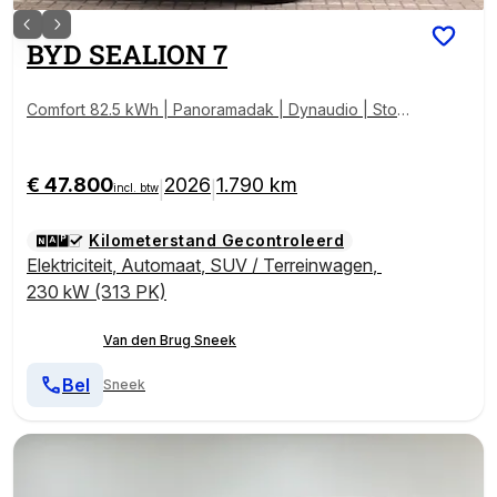
BYD
SEALION 7
Comfort 82.5 kWh | Panoramadak | Dynaudio | Stoel
verwarming/-ventilatie | Apple Carplay/Android Auto
|
€ 47.800
2026
1.790 km
|
|
incl. btw
Kilometerstand Gecontroleerd
Elektriciteit
,
Automaat
,
SUV / Terreinwagen
,
230 kW (313 PK)
Van den Brug Sneek
Bel
Sneek