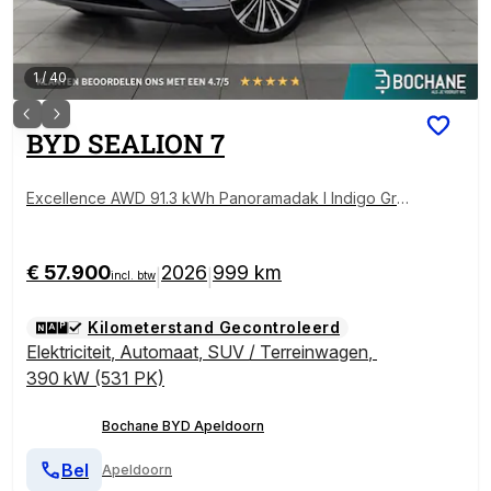
1
/
40
BYD
SEALION 7
Excellence AWD 91.3 kWh Panoramadak l Indigo Gre
y
€ 57.900
2026
999 km
|
|
incl. btw
Kilometerstand Gecontroleerd
Elektriciteit
,
Automaat
,
SUV / Terreinwagen
,
390 kW (531 PK)
Bochane BYD Apeldoorn
Bel
Apeldoorn