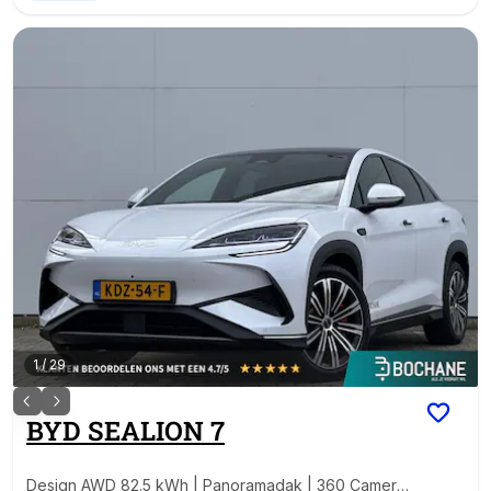
1
/
29
BYD
SEALION 7
Design AWD 82.5 kWh | Panoramadak | 360 Camera