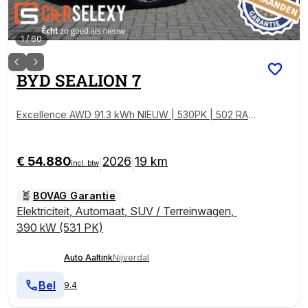
1
/
60
BYD
SEALION 7
Excellence AWD 91.3 kWh NIEUW | 530PK | 502 RAN
GE | 1.500 TREKGE
€ 54.880
2026
19 km
|
|
incl. btw
BOVAG Garantie
Elektriciteit
,
Automaat
,
SUV / Terreinwagen
,
390 kW (531 PK)
Auto Aaltink
Nijverdal
Bel
9.4