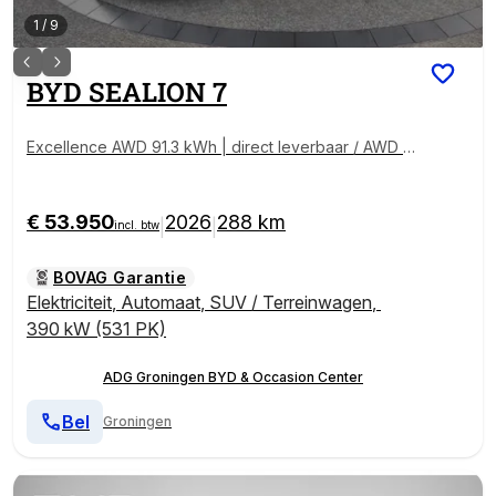
1
/
9
BYD
SEALION 7
Excellence AWD 91.3 kWh | direct leverbaar / AWD |
502 KM WLTP | 20" lichtmetalen velgen | 360° panor
ama-camera
€ 53.950
2026
288 km
|
|
incl. btw
BOVAG Garantie
Elektriciteit
,
Automaat
,
SUV / Terreinwagen
,
390 kW (531 PK)
ADG Groningen BYD & Occasion Center
Bel
Groningen