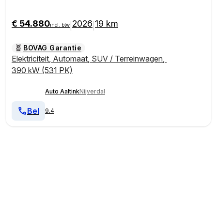
GE | 1.500 TREKGE
€ 54.880
2026
19 km
|
|
incl. btw
BOVAG Garantie
Elektriciteit
,
Automaat
,
SUV / Terreinwagen
,
390 kW (531 PK)
Auto Aaltink
Nijverdal
Bel
9.4