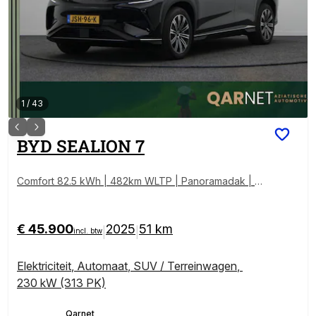
1
/
43
BYD
SEALION 7
Comfort 82.5 kWh | 482km WLTP | Panoramadak | D
ynaudio | Lederen Bekleding |
€ 45.900
2025
51 km
|
|
incl. btw
Elektriciteit
,
Automaat
,
SUV / Terreinwagen
,
230 kW (313 PK)
Qarnet