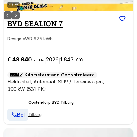
1
/
22
BYD
SEALION 7
Design AWD 82.5 kWh
€ 49.940
2026
1.843 km
|
|
incl. btw
Kilometerstand Gecontroleerd
Elektriciteit
,
Automaat
,
SUV / Terreinwagen
,
390 kW (531 PK)
Oostendorp BYD Tilburg
Bel
Tilburg