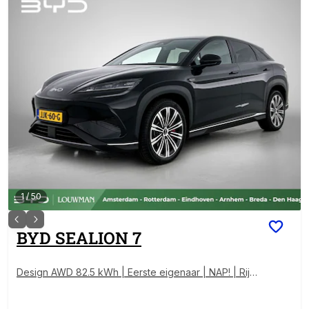
1
/
50
BYD
SEALION 7
Design AWD 82.5 kWh | Eerste eigenaar | NAP! | Rijkl
aar |