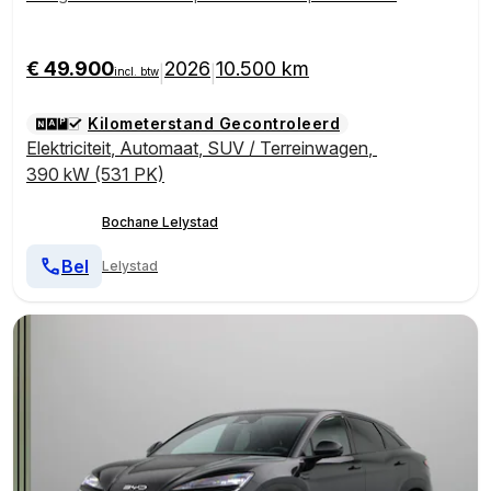
| Afneembare trekhaak | Adaptieve cruise control | A
pple / Andriod auto
€ 49.900
2026
10.500 km
|
|
incl. btw
Kilometerstand Gecontroleerd
Elektriciteit
,
Automaat
,
SUV / Terreinwagen
,
390 kW (531 PK)
Bochane Lelystad
Bel
Lelystad