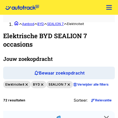
Aanbod
BYD
SEALION 7
Elektriciteit
Elektrische BYD SEALION 7
occasions
Jouw zoekopdracht
Bewaar zoekopdracht
Elektriciteit
BYD
SEALION 7
Verwijder alle filters
Sorteer
:
72 resultaten
Relevantie