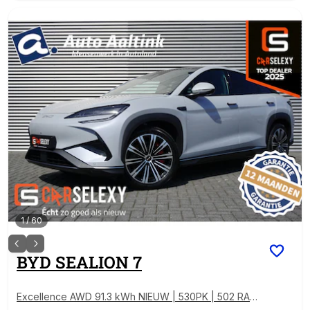
1
/
60
BYD
SEALION 7
Excellence AWD 91.3 kWh NIEUW | 530PK | 502 RAN