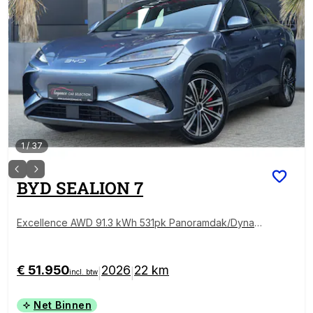
1
/
37
BYD
SEALION 7
Excellence AWD 91.3 kWh 531pk Panoramdak/Dynau
dio/360Camera
€ 51.950
2026
22 km
|
|
incl. btw
Net Binnen