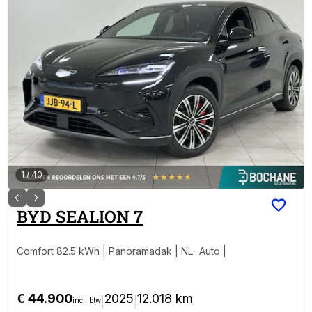
1
/
40
BYD
SEALION 7
Comfort 82.5 kWh | Panoramadak | NL- Auto |
€ 44.900
2025
12.018 km
|
|
incl. btw