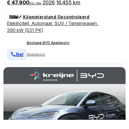
€ 47.900
2026
16.455 km
|
|
incl. btw
Kilometerstand Gecontroleerd
Elektriciteit
,
Automaat
,
SUV / Terreinwagen
,
390 kW (531 PK)
Bochane BYD Apeldoorn
Bel
Apeldoorn