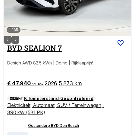
1
/
35
BYD
SEALION 7
Design AWD 82.5 kWh | Demo | Rijklaaprijs!
€ 47.940
2026
5.873 km
|
|
incl. btw
Kilometerstand Gecontroleerd
Elektriciteit
,
Automaat
,
SUV / Terreinwagen
,
390 kW (531 PK)
Oostendorp BYD Den Bosch