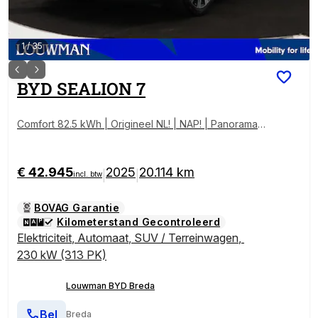
1
/
35
BYD
SEALION 7
Comfort 82.5 kWh | Origineel NL! | NAP! | Panoramad
ak
€ 42.945
2025
20.114 km
|
|
incl. btw
BOVAG Garantie
Kilometerstand Gecontroleerd
Elektriciteit
,
Automaat
,
SUV / Terreinwagen
,
230 kW (313 PK)
Louwman BYD Breda
Bel
Breda