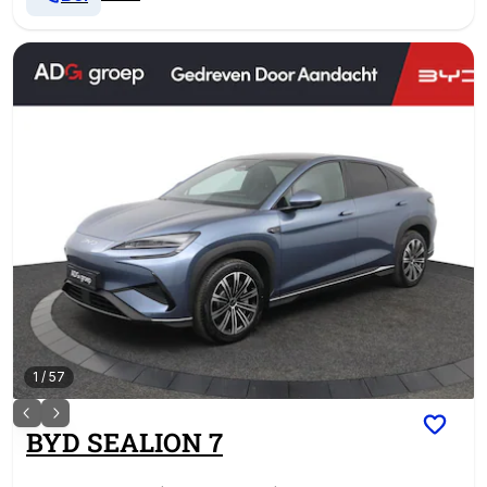
1
/
57
BYD
SEALION 7