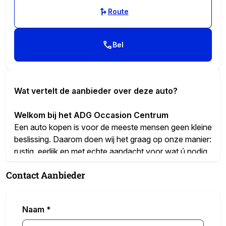
Route
Bel
Wat vertelt de aanbieder over deze auto?
Welkom bij het ADG Occasion Centrum
Een auto kopen is voor de meeste mensen geen kleine
beslissing. Daarom doen wij het graag op onze manier:
rustig, eerlijk en met echte aandacht voor wat ú nodig
heeft. Geen verkooppraatjes, geen druk – gewoon een
Contact Aanbieder
goed gesprek en alle tijd voor uw vragen.
De auto die u nu bekijkt is met zorg uitgekozen en
staat volledig rijklaar voor u klaar. En onze prijs is altijd
Naam
*
compleet. Wat u ziet, is wat u betaalt – geen
verrassingen of kosten achteraf.