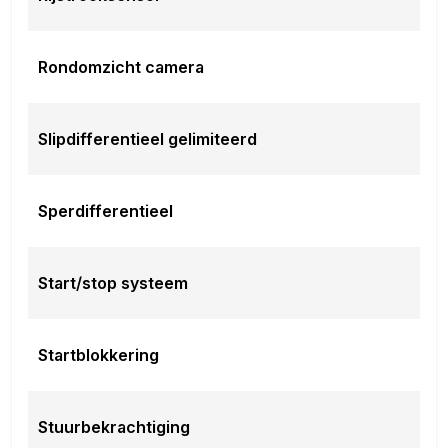
maanden geldig12 maanden pechhulp in heel
Europa14 dagen omruilgarantie
Dit afleverpakket bevat: BOVAG garantie (12
Rondomzicht camera
maanden); BOVAG 40-Puntencheck; Nieuwe APK;
RDW-leges
EU verantwoordelijke: BYD Nederland Scorpius 112
Slipdifferentieel gelimiteerd
2132 LR Hoofddorp, NL 085-0848371 www.byd.nl
info@byd.nl
Sperdifferentieel
Start/stop systeem
Startblokkering
Stuurbekrachtiging