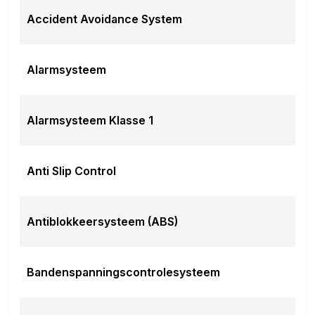
automatische snelheids begrenzing
Accident Avoidance System
Autonomous Emergency Braking
Elektronisch sper differentieel
file assistent
Alarmsysteem
Rijstrooksensor met correctie
uitstap waarschuwing
uitwijk assistent
Alarmsysteem Klasse 1
Overig
Lendesteun(en) elektrisch verstelbaar
oplaadmogelijkheid
Anti Slip Control
RDW-leges
Tahitian Blue
Vehicle-to-load
Antiblokkeersysteem (ABS)
Meer informatie
Nieuw:
Ja
Bandenspanningscontrolesysteem
Wielbasis:
293 cm
Accu snellaadtijd (10%-80%):
24 minuten
Actieradius:
502 km