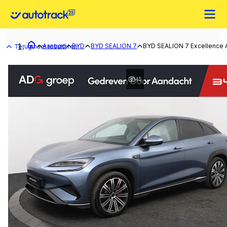
Aanbod
BYD
BYD SEALION 7
BYD SEALION 7 Excellence
Terug naar resultaten
45