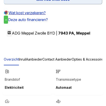
Wat kost verzekeren?
Deze auto financieren?
ADG Meppel Zwolle BYD |
7943 PA
,
Meppel
Overzicht
Inruil
Aanbieder
Contact Aanbieder
Opties & Accessoires
Brandstof
Transmissietype
Elektriciteit
Automaat