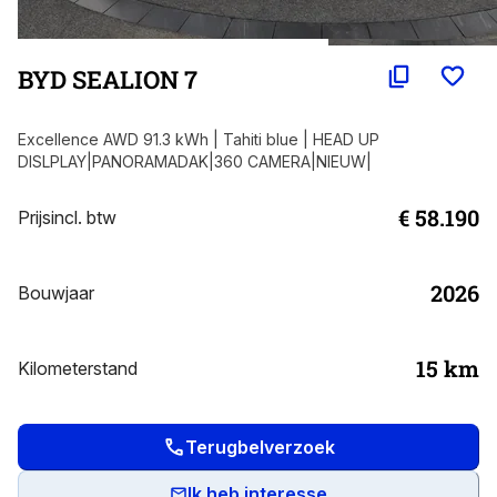
BYD SEALION 7
Excellence AWD 91.3 kWh | Tahiti blue | HEAD UP
DISLPLAY|PANORAMADAK|360 CAMERA|NIEUW|
€ 58.190
Prijs
incl. btw
2026
Bouwjaar
15
km
Kilometerstand
Terugbelverzoek
Ik heb interesse