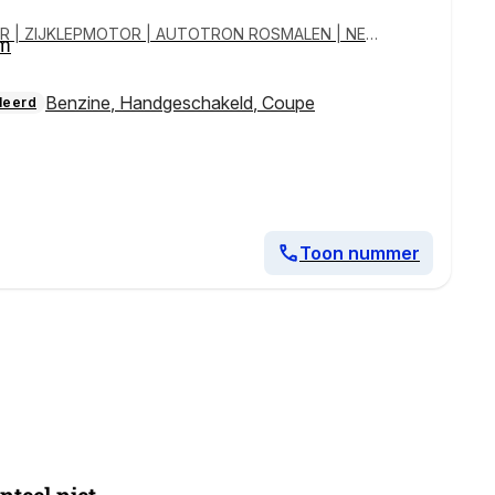
ER | ZIJKLEPMOTOR | AUTOTRON ROSMALEN | NET
km
Benzine
,
Handgeschakeld
,
Coupe
leerd
Toon nummer
eel niet.