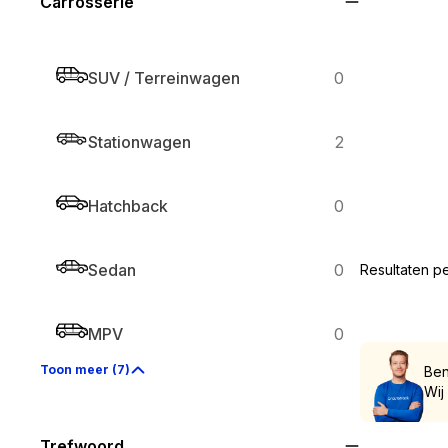
Carrosserie
SUV / Terreinwagen
0
Stationwagen
2
Hatchback
0
Sedan
0
Resultaten p
MPV
0
Toon meer (7)
Ben
Wij
Trefwoord