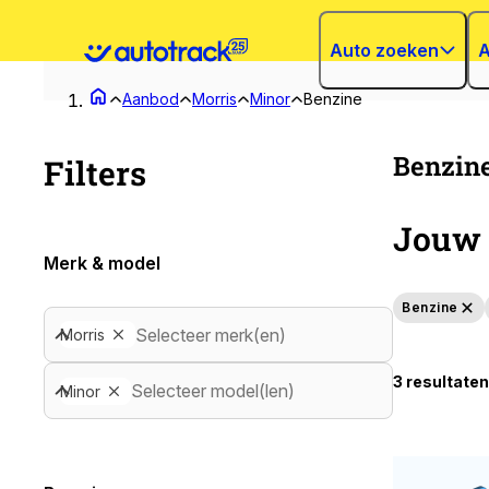
Auto zoeken
A
Aanbod
Morris
Minor
Benzine
Benzine
Filters
Jouw 
Merk & model
Benzine
Selecteer merk(en)
Morris
3 resultaten
Selecteer model(len)
Minor