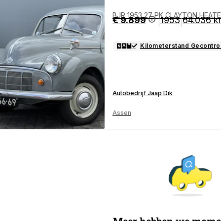
BJR 1953 27 PK CLAYTON HEAT
€ 9.899
1953
64.036 
|
|
TE AUTO!
Kilometerstand Gecontro
Autobedrijf Jaap Dik
Assen
Meer hebben we moment