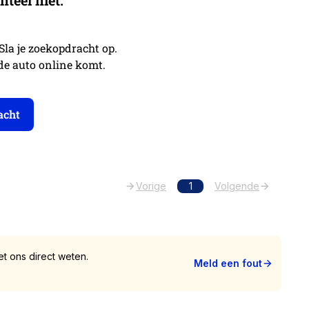
 Sla je zoekopdracht op.
nde auto online komt.
acht
Vorige
1
Volgende
t ons direct weten.
Meld een fout