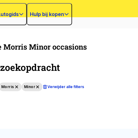
utogids
Hulp bij kopen
 Morris Minor occasions
zoekopdracht
Morris
Minor
Verwijder alle filters