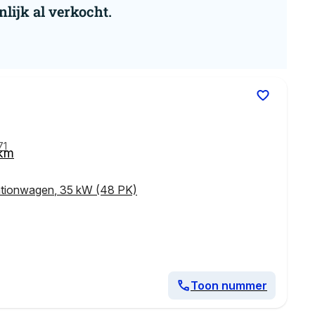
nlijk al verkocht.
71
 km
ationwagen
,
35 kW (48 PK)
Toon nummer