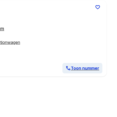
km
ationwagen
Toon nummer