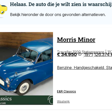
Helaas. De auto die je wilt zien is waarschij
Bekijk hieronder de door ons gevonden alternatieven.
Morris
Minor
Traveller 1000 Stationwagon | 19
€ 34.950
1971
126.374
|
|
Benzine
,
Handgeschakeld
,
St
E&R Classics
Waalwijk