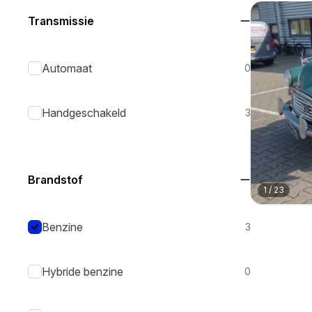
Transmissie
Automaat
0
Handgeschakeld
3
Brandstof
1
/
23
Benzine
3
Hybride benzine
0