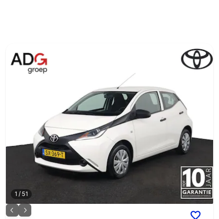
1
/
51