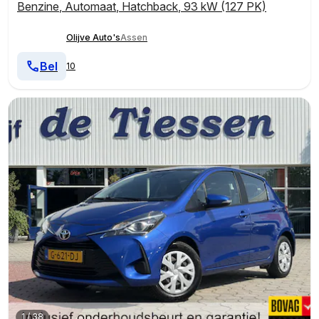
Benzine
,
Automaat
,
Hatchback
,
93 kW (127 PK)
Olijve Auto's
Assen
Bel
10
1
/
38