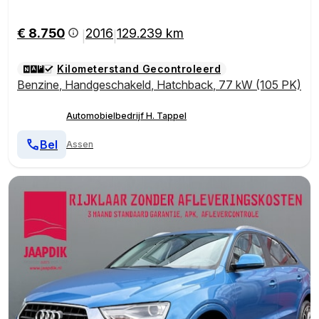
€ 8.750
2016
129.239 km
|
|
Kilometerstand Gecontroleerd
Benzine
,
Handgeschakeld
,
Hatchback
,
77 kW (105 PK)
Automobielbedrijf H. Tappel
Bel
Assen