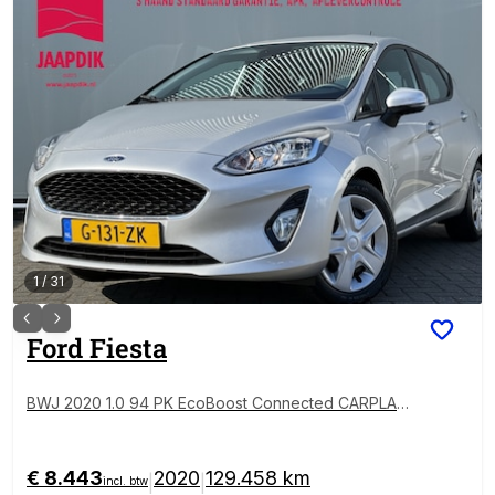
1
/
31
Ford
Fiesta
BWJ 2020 1.0 94 PK EcoBoost Connected CARPLAY
+ ANDROID | NAVI | AIRCO | CRUISE | LANE ASSIST |
PDC
€ 8.443
2020
129.458 km
|
|
incl. btw