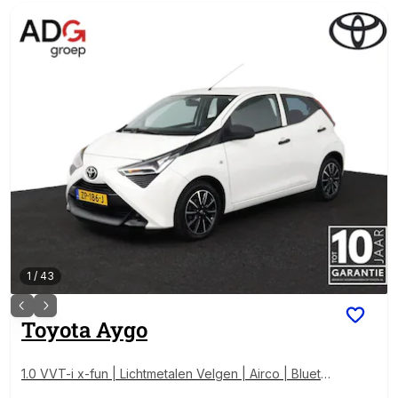
1
/
43
Toyota
Aygo
1.0 VVT-i x-fun | Lichtmetalen Velgen | Airco | Blueto
oth |