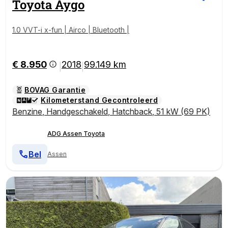
Toyota
Aygo
1.0 VVT-i x-fun | Airco | Bluetooth |
€ 8.950
2018
99.149 km
|
|
BOVAG Garantie
Kilometerstand Gecontroleerd
Benzine
,
Handgeschakeld
,
Hatchback
,
51 kW (69 PK)
ADG Assen Toyota
Bel
Assen