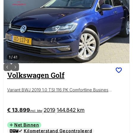
1
/
41
Volkswagen
Golf
Variant BWJ 2019 1.0 TSI 116 PK Comfortline Business
AUTOMAAT | TREKHAAK | ADAPTIVE CRUISE | FULL
LED | PANO | STOELVERW. | CAMERA | CARPLAY + A
NDROID | NAVI | CLIMA | LMV | PDC
€ 13.899
2019
144.842 km
|
|
incl. btw
Net Binnen
Kilometerstand Gecontroleerd