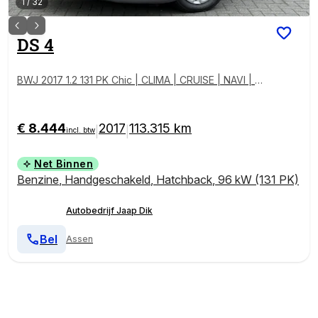
1
/
32
DS
4
BWJ 2017 1.2 131 PK Chic | CLIMA | CRUISE | NAVI | C
AMERA | APPLE CARP. | LEDER-ALCANTARA | PRIV. G
LASS | MULTIFUNCT. STUUR
€ 8.444
2017
113.315 km
|
|
incl. btw
Net Binnen
Benzine
,
Handgeschakeld
,
Hatchback
,
96 kW (131 PK)
Autobedrijf Jaap Dik
Bel
Assen