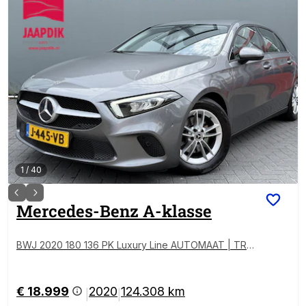
1
/
40
Mercedes-Benz
A-klasse
BWJ 2020 180 136 PK Luxury Line AUTOMAAT | TRE
KHAAK | STOELVERW. | FULL LED | CAMERA | CARPL
AY + ANDROID | NAVI | CLIMA | CRUISE | LMV | PDC
€ 18.999
2020
124.308 km
|
|