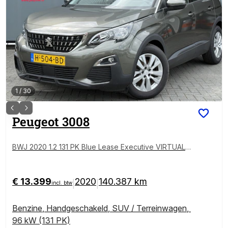
1
/
30
Peugeot
3008
BWJ 2020 1.2 131 PK Blue Lease Executive VIRTUAL
COCKPIT | NAVI | CLIMA | CRUISE | BLUETOOTH | AP
PLE CARP. | ANDROID AUT. | LMV | PDC | | MULTIFU
NCT. STUUR | ISOFIX | LMV 17 INCH
€ 13.399
2020
140.387 km
|
|
incl. btw
Benzine
,
Handgeschakeld
,
SUV / Terreinwagen
,
96 kW (131 PK)