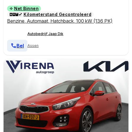
Net Binnen
Kilometerstand Gecontroleerd
Benzine
,
Automaat
,
Hatchback
,
100 kW (136 PK)
Autobedrijf Jaap Dik
Bel
Assen