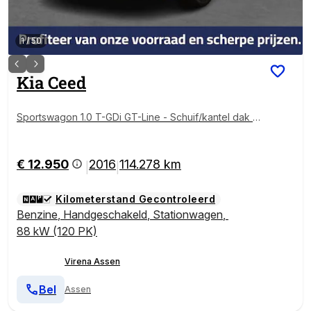
1
/
50
Kia
Ceed
Sportswagon 1.0 T-GDi GT-Line - Schuif/kantel dak -
Lichtmetalen velgen - Navigatie - Camera Virena Zek
erheidspakket BOVAG Garantie
€ 12.950
2016
114.278 km
|
|
Kilometerstand Gecontroleerd
Benzine
,
Handgeschakeld
,
Stationwagen
,
88 kW (120 PK)
Virena Assen
Bel
Assen