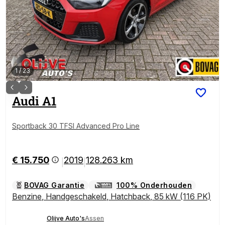
1
/
23
Audi
A1
Sportback 30 TFSI Advanced Pro Line
€ 15.750
2019
128.263 km
|
|
BOVAG Garantie
100% Onderhouden
Benzine
,
Handgeschakeld
,
Hatchback
,
85 kW (116 PK)
Olijve Auto's
Assen