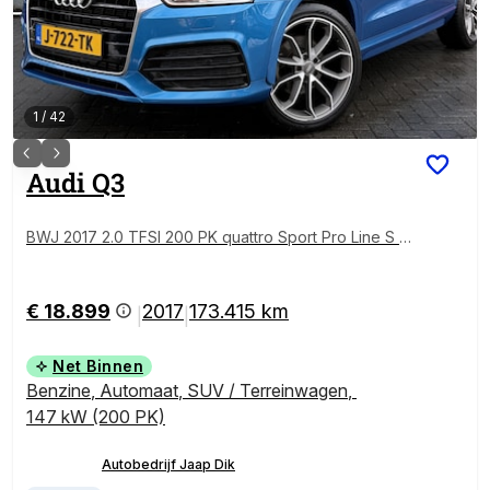
1
/
42
Audi
Q3
BWJ 2017 2.0 TFSI 200 PK quattro Sport Pro Line S A
UTOMAAT | TREKHAAK | PANO | CAMERA | LEDER |
FULL LED | CLIMA | CRUISE | NAVI | ELELKTR. STOELE
N | ELEKTR. ACHTERKLEP | LMV | PDC
€ 18.899
2017
173.415 km
|
|
Net Binnen
Benzine
,
Automaat
,
SUV / Terreinwagen
,
147 kW (200 PK)
Autobedrijf Jaap Dik