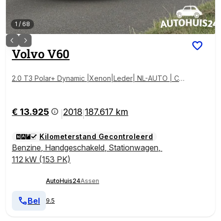
1
/
68
Volvo
V60
2.0 T3 Polar+ Dynamic |Xenon|Leder| NL-AUTO | Cru
ise Control
€ 13.925
2018
187.617 km
|
|
Kilometerstand Gecontroleerd
Benzine
,
Handgeschakeld
,
Stationwagen
,
112 kW (153 PK)
AutoHuis24
Assen
Bel
9.5