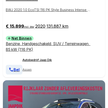
BWJ 2020 1.0 EcoTSI 116 PK Style Business Intense T
REKHAAK | PANO | VIRTUAL COCKPIT | BEATS AUDI
O | CARPLAY + ANDROID | NAVI | CLIMA | CRUISE | B
LUETOOTH | CAMERA | PDC | LMV | MULTIFUNCT. S
€ 15.899
2020
131.887 km
|
|
incl. btw
TUUR
Net Binnen
Benzine
,
Handgeschakeld
,
SUV / Terreinwagen
,
85 kW (116 PK)
Autobedrijf Jaap Dik
Bel
Assen