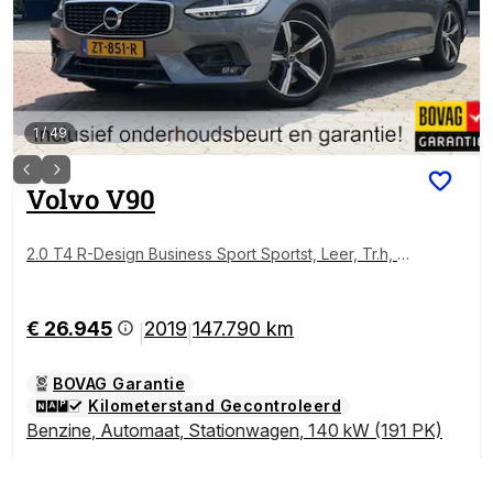
1
/
49
Volvo
V90
2.0 T4 R-Design Business Sport Sportst, Leer, Tr.h, H
arman/Kardon, etc. Rijklaar met beurt & garantie!
€ 26.945
2019
147.790 km
|
|
BOVAG Garantie
Kilometerstand Gecontroleerd
Benzine
,
Automaat
,
Stationwagen
,
140 kW (191 PK)
Autobedrijf de Tiessen B.V.
Assen