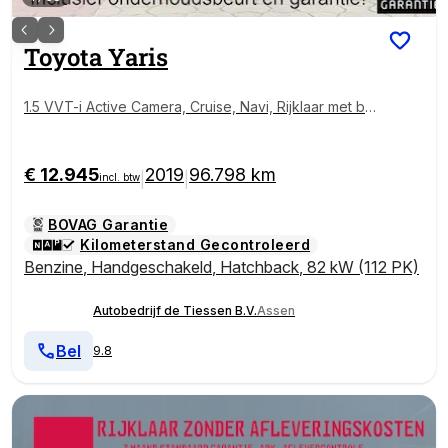
Toyota
Yaris
1.5 VVT-i Active Camera, Cruise, Navi, Rijklaar met be
urt & garantie!
€ 12.945
2019
96.798 km
|
|
incl. btw
BOVAG Garantie
Kilometerstand Gecontroleerd
Benzine
,
Handgeschakeld
,
Hatchback
,
82 kW (112 PK)
Autobedrijf de Tiessen B.V.
Assen
Bel
9.8