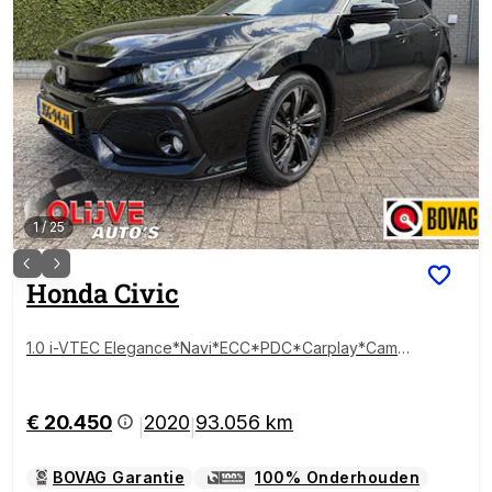
1
/
25
Honda
Civic
1.0 i-VTEC Elegance*Navi*ECC*PDC*Carplay*Came
ra
€ 20.450
2020
93.056 km
|
|
BOVAG Garantie
100% Onderhouden