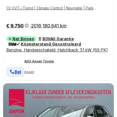
1.0 VVT-i Trend | Climate Control | Navigatie | Parkee
rcamera | Lichtmetalen Velgen |
€ 9.750
2016
180.641 km
|
|
Net Binnen
BOVAG Garantie
Kilometerstand Gecontroleerd
Benzine
,
Handgeschakeld
,
Hatchback
,
51 kW (69 PK)
ADG Assen Toyota
Bel
Assen