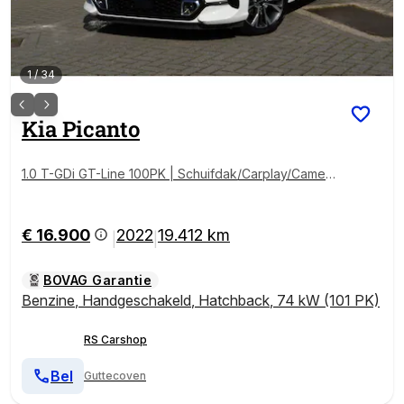
1
/
34
Kia
Picanto
1.0 T-GDi GT-Line 100PK | Schuifdak/Carplay/Camer
a/Bomvol | Met 12 maanden Bovag garantie!
€ 16.900
2022
19.412 km
|
|
BOVAG Garantie
Benzine
,
Handgeschakeld
,
Hatchback
,
74 kW (101 PK)
RS Carshop
Bel
Guttecoven