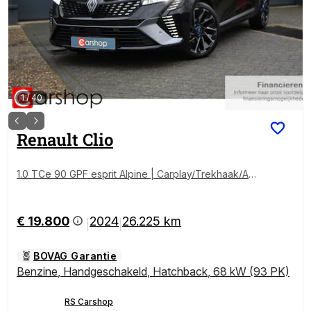
1
/
40
Renault
Clio
1.0 TCe 90 GPF esprit Alpine | Carplay/Trekhaak/Ada
pt.cc | Met 12 maanden Bovag garantie!
€ 19.800
2024
26.225 km
|
|
BOVAG Garantie
Benzine
,
Handgeschakeld
,
Hatchback
,
68 kW (93 PK)
RS Carshop