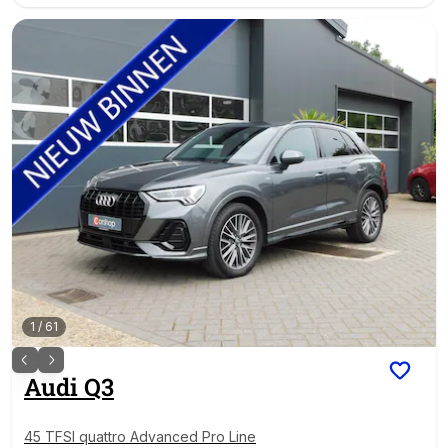
1
/
61
Audi
Q3
45 TFSI quattro Advanced Pro Line