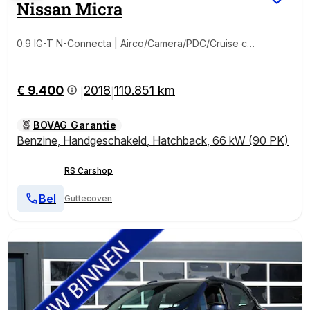
Nissan
Micra
0.9 IG-T N-Connecta | Airco/Camera/PDC/Cruise con
trol | Met 12 maanden Bovag garantie!
€ 9.400
2018
110.851 km
|
|
BOVAG Garantie
Benzine
,
Handgeschakeld
,
Hatchback
,
66 kW (90 PK)
RS Carshop
Bel
Guttecoven