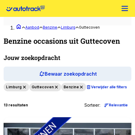
Aanbod
Benzine
Limburg
Guttecoven
Benzine occasions uit Guttecoven
Jouw zoekopdracht
Bewaar zoekopdracht
Limburg
Guttecoven
Benzine
Verwijder alle filters
Sorteer
:
13 resultaten
Relevantie