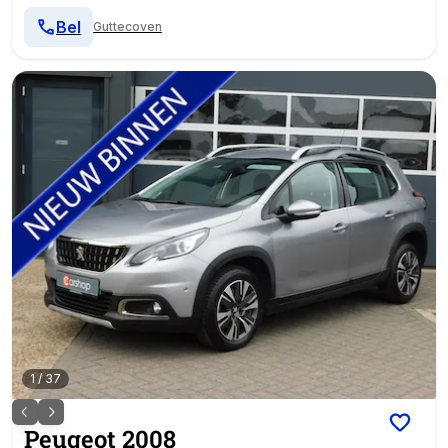
Bel
Guttecoven
1
/
37
Peugeot
2008