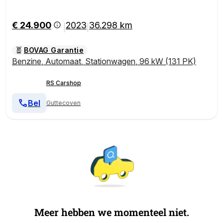
erw/360cam/Adapt. CC | Met 12 maanden Bovag gar
antie!
€ 24.900
2023
36.298 km
|
|
BOVAG Garantie
Benzine
,
Automaat
,
Stationwagen
,
96 kW (131 PK)
RS Carshop
Bel
Guttecoven
Meer hebben we momenteel niet.