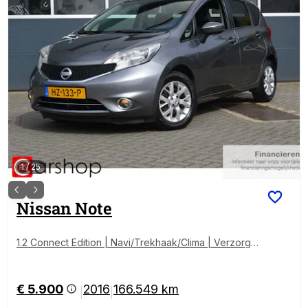
1
/
25
Nissan
Note
1.2 Connect Edition | Navi/Trekhaak/Clima | Verzorgd
e auto |
€ 5.900
2016
166.549 km
|
|