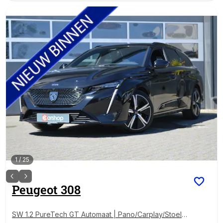
1
/
25
Peugeot
308
SW 1.2 PureTech GT Automaat | Pano/Carplay/Stoelv