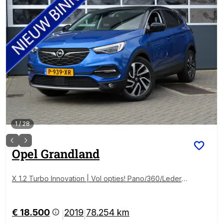
1
/
28
Opel
Grandland
X 1.2 Turbo Innovation | Vol opties! Pano/360/Leder |
Nieuwe distributieriem in 2024 | Met 12 maanden Bov
ag garantie!
€ 18.500
2019
78.254 km
|
|