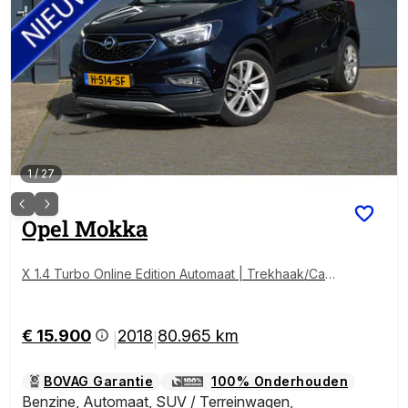
1
/
27
Opel
Mokka
X 1.4 Turbo Online Edition Automaat | Trekhaak/Cam
era/CC | Met 12 maanden Bovag garantie!
€ 15.900
2018
80.965 km
|
|
BOVAG Garantie
100% Onderhouden
Benzine
,
Automaat
,
SUV / Terreinwagen
,