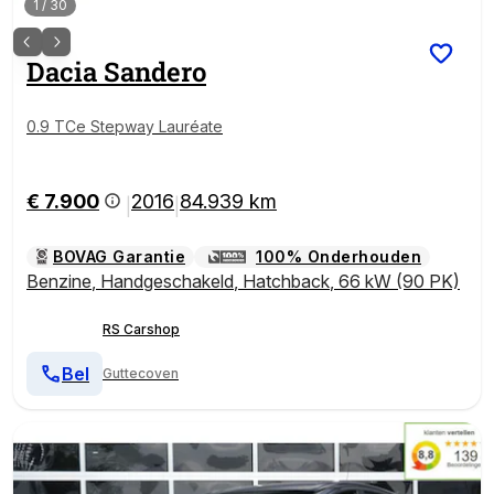
1
/
30
Dacia
Sandero
0.9 TCe Stepway Lauréate
€ 7.900
2016
84.939 km
|
|
BOVAG Garantie
100% Onderhouden
Benzine
,
Handgeschakeld
,
Hatchback
,
66 kW (90 PK)
RS Carshop
Bel
Guttecoven