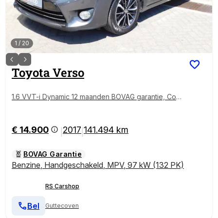
1
/
20
Toyota
Verso
1.6 VVT-i Dynamic 12 maanden BOVAG garantie, Com
pleet dealer onderhouden!
€ 14.900
2017
141.494 km
|
|
BOVAG Garantie
Benzine
,
Handgeschakeld
,
MPV
,
97 kW (132 PK)
RS Carshop
Bel
Guttecoven