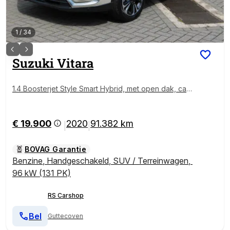
1
/
34
Suzuki
Vitara
1.4 Boosterjet Style Smart Hybrid, met open dak, car
play
€ 19.900
2020
91.382 km
|
|
BOVAG Garantie
Benzine
,
Handgeschakeld
,
SUV / Terreinwagen
,
96 kW (131 PK)
RS Carshop
Bel
Guttecoven