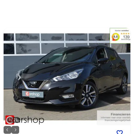
1
/
25