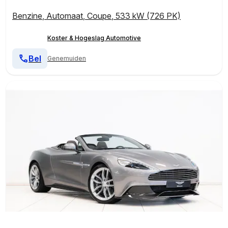
Benzine
,
Automaat
,
Coupe
,
533 kW (726 PK)
Koster & Hogeslag Automotive
Bel
Genemuiden