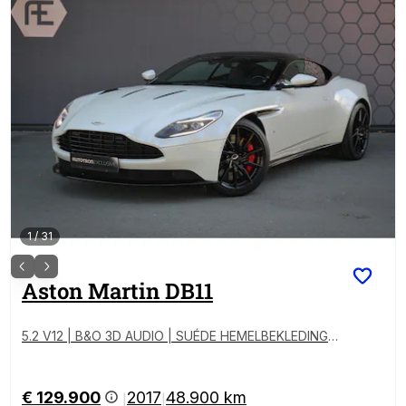
1
/
31
Aston Martin
DB11
5.2 V12 | B&O 3D AUDIO | SUÉDE HEMELBEKLEDING |
STOELKOELING/VERWARMING | MORNING FROST PE
ARL METALLIC AML SPECIAL PAINT
€ 129.900
2017
48.900 km
|
|