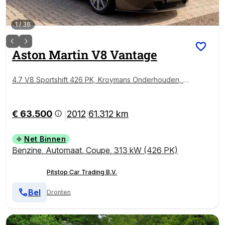
1
/
36
Aston Martin
V8 Vantage
4.7 V8 Sportshift 426 PK, Kroymans Onderhouden, T
opstaat!
€ 63.500
2012
61.312 km
|
|
Net Binnen
Benzine
,
Automaat
,
Coupe
,
313 kW (426 PK)
Pitstop Car Trading B.V.
Bel
Dronten