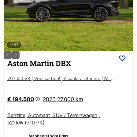
1
/
67
Aston Martin
DBX
707 4.0 V8 | Veel carbon! | Alcantara interieur | NL-a
uto | Premium audio
€ 194.500
2023
27.000 km
|
|
Benzine
,
Automaat
,
SUV / Terreinwagen
,
521 kW (710 PK)
Autobedrijf Wim Prins