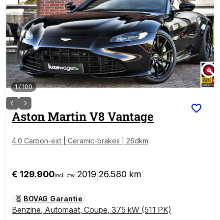
1
/
100
Aston Martin
V8 Vantage
4.0 Carbon-ext | Ceramic-brakes | 26dkm
€ 129.900
2019
26.580 km
|
|
incl. btw
BOVAG Garantie
Benzine
,
Automaat
,
Coupe
,
375 kW (511 PK)