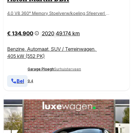
4.0 V8 360° Memory Stoelverw/koeling Sfeerverl Pa
no Lightning Silver
€ 134.900
2020
49.174 km
|
|
Benzine
,
Automaat
,
SUV / Terreinwagen
,
405 kW (552 PK)
Garage Ploegh
Surhuisterveen
Bel
9.4