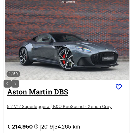
1
/
50
Aston Martin
DBS
5.2 V12 Superleggera | B&O BeoSound - Xenon Grey
€ 214.950
2019
34.265 km
|
|