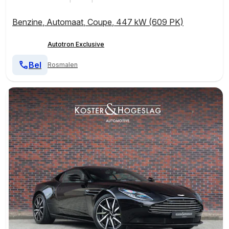
Benzine
,
Automaat
,
Coupe
,
447 kW (609 PK)
Autotron Exclusive
Bel
Rosmalen