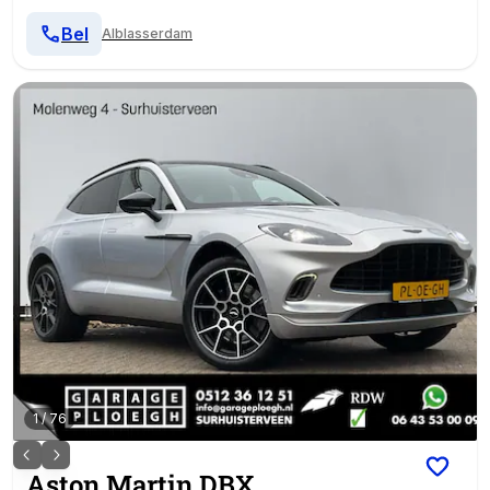
Bel
Alblasserdam
1
/
76
Aston Martin
DBX