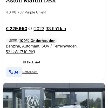
Aston Martin
DBX
4.0 V8 707 Purple Uniek!
€ 229.950
2023
33.651 km
|
|
100% Onderhouden
Benzine
,
Automaat
,
SUV / Terreinwagen
,
521 kW (710 PK)
3B Exclusief
Bel
Rotterdam