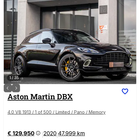
1
/
35
Aston Martin
DBX
4.0 V8 1913 / 1 of 500 / Limited / Pano / Memory
€ 129.950
2020
47.999 km
|
|