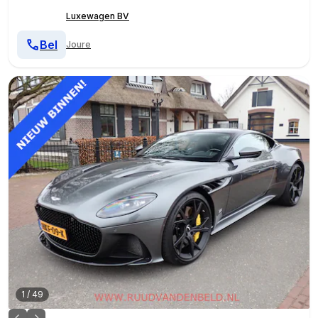
Luxewagen BV
Bel
Joure
1
/
49