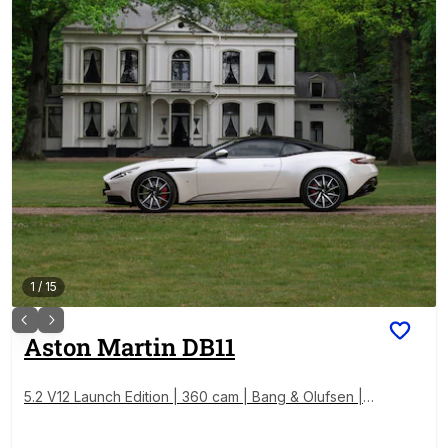
1
/
15
Aston Martin
DB11
5.2 V12 Launch Edition | 360 cam | Bang & Olufsen | A
ML Special Paint | Sportstoelen