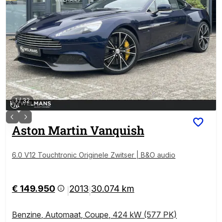
1
/
32
Aston Martin
Vanquish
6.0 V12 Touchtronic Originele Zwitser | B&O audio
€ 149.950
2013
30.074 km
|
|
Benzine
,
Automaat
,
Coupe
,
424 kW (577 PK)