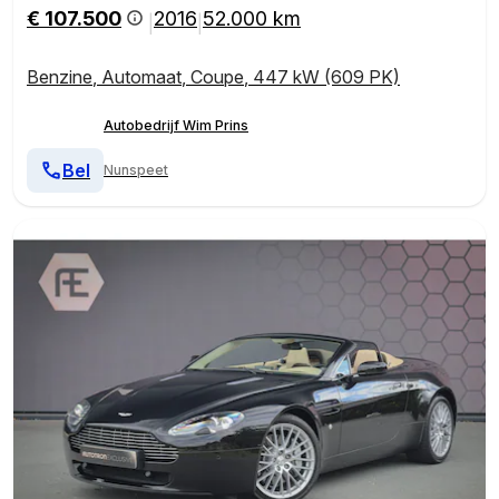
€ 107.500
2016
52.000 km
|
|
Benzine
,
Automaat
,
Coupe
,
447 kW (609 PK)
Autobedrijf Wim Prins
Bel
Nunspeet