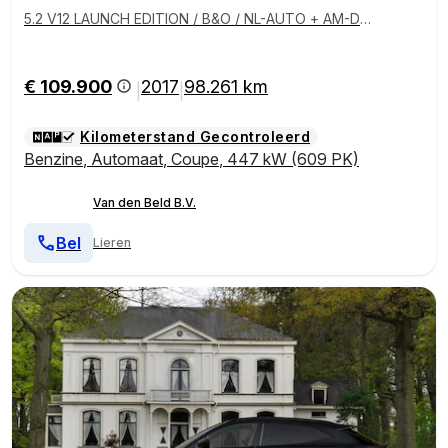
5.2 V12 LAUNCH EDITION / B&O / NL-AUTO + AM-DE
ALER-ONDERHOUDEN
€ 109.900
2017
98.261 km
|
|
Kilometerstand Gecontroleerd
Benzine
,
Automaat
,
Coupe
,
447 kW (609 PK)
Van den Beld B.V.
Bel
Lieren