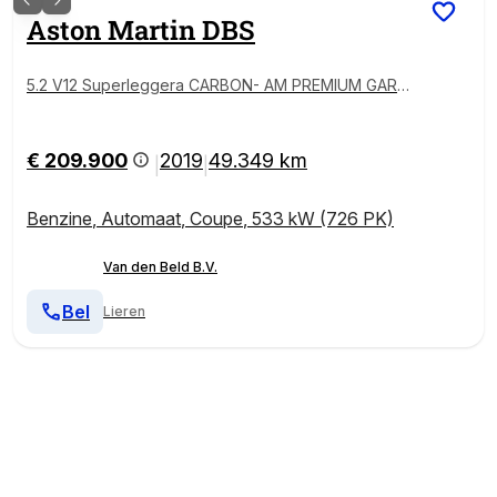
Aston Martin
DBS
5.2 V12 Superleggera CARBON- AM PREMIUM GARA
NTIE TOT 04-2027
€ 209.900
2019
49.349 km
|
|
Benzine
,
Automaat
,
Coupe
,
533 kW (726 PK)
Van den Beld B.V.
Bel
Lieren