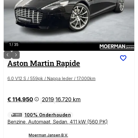
1
/
35
Aston Martin
Rapide
6.0 V12 S / 559pk / Nappa leder / 17.000km
€ 114.950
2019
16.720 km
|
|
100% Onderhouden
Benzine
,
Automaat
,
Sedan
,
411 kW (560 PK)
Moerman Jansen B.V.