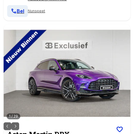
Bel
Nunspeet
1
/
29