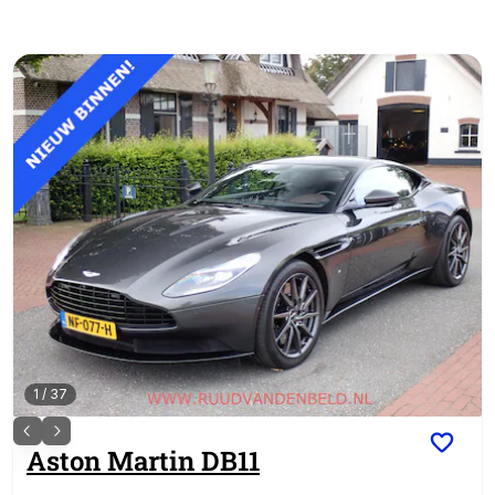
1
/
37
Aston Martin
DB11