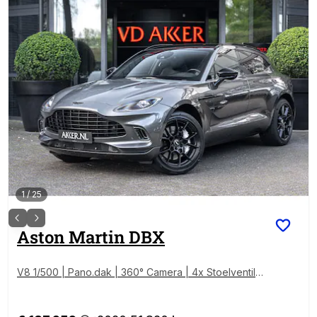
1
/
25
Aston Martin
DBX
V8 1/500 | Pano.dak | 360° Camera | 4x Stoelventilati
e | NP.297k