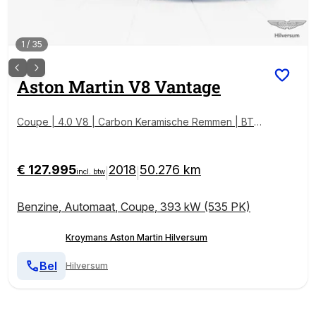
1
/
35
Aston Martin
V8 Vantage
Coupe | 4.0 V8 | Carbon Keramische Remmen | BTW
Auto | Incl BPM
€ 127.995
2018
50.276 km
|
|
incl. btw
Benzine
,
Automaat
,
Coupe
,
393 kW (535 PK)
Kroymans Aston Martin Hilversum
Bel
Hilversum