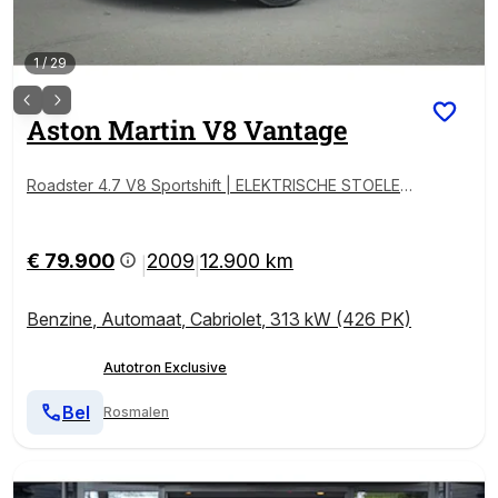
1
/
29
Aston Martin
V8 Vantage
Roadster 4.7 V8 Sportshift | ELEKTRISCHE STOELEN
| UNIEKE KM | WINDSCHERM |
€ 79.900
2009
12.900 km
|
|
Benzine
,
Automaat
,
Cabriolet
,
313 kW (426 PK)
Autotron Exclusive
Bel
Rosmalen