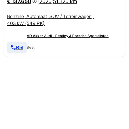
€ 137.650
2020
51.320 km
|
|
Benzine
,
Automaat
,
SUV / Terreinwagen
,
403 kW (549 PK)
VD Akker Audi - Bentley & Porsche Specialisten
Bel
Best