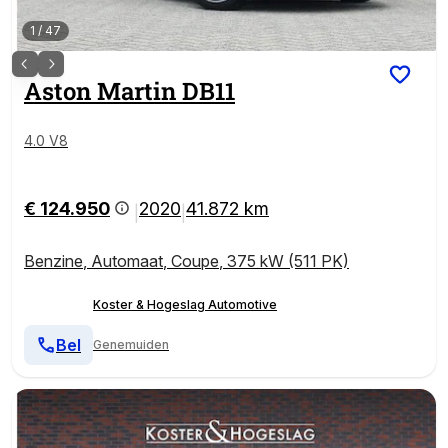
1
/
47
Aston Martin
DB11
4.0 V8
€ 124.950
2020
41.872 km
|
|
Benzine
,
Automaat
,
Coupe
,
375 kW (511 PK)
Koster & Hogeslag Automotive
Bel
Genemuiden