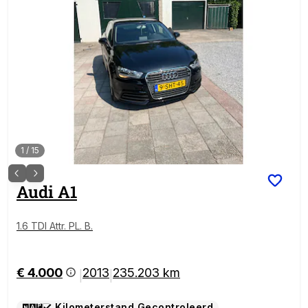
1
/
15
Audi
A1
1.6 TDI Attr. PL. B.
€ 4.000
2013
235.203 km
|
|
Kilometerstand Gecontroleerd