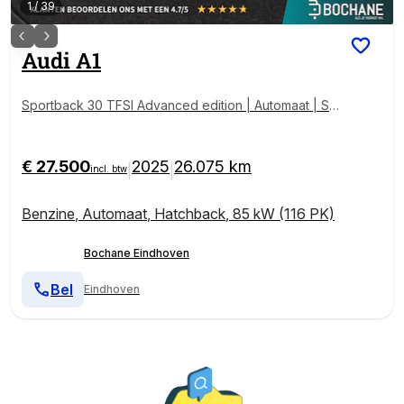
1
/
39
Audi
A1
Sportback 30 TFSI Advanced edition | Automaat | St
oelverwarming | Apple CarPlay / Android Auto | Park
eersensoren V+A |
€ 27.500
2025
26.075 km
|
|
incl. btw
Benzine
,
Automaat
,
Hatchback
,
85 kW (116 PK)
Bochane Eindhoven
Bel
Eindhoven