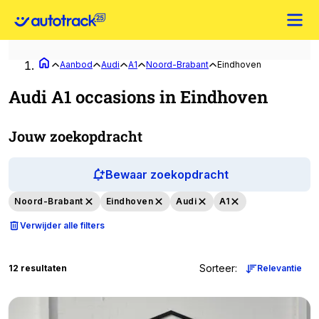
Aanbod
Audi
A1
Noord-Brabant
Eindhoven
Audi A1 occasions in Eindhoven
Jouw zoekopdracht
Bewaar zoekopdracht
Noord-Brabant
Eindhoven
Audi
A1
Verwijder alle filters
Sorteer
:
12 resultaten
Relevantie