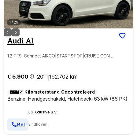
1
/
29
Audi
A1
1.2 TFSI Connect AIRCO|STARTSTOP|CRUISE CONT
ROL|
€ 5.900
2011
162.702 km
|
|
Kilometerstand Gecontroleerd
Benzine
,
Handgeschakeld
,
Hatchback
,
63 kW (86 PK)
EG Xclusive B.V.
Bel
Eindhoven