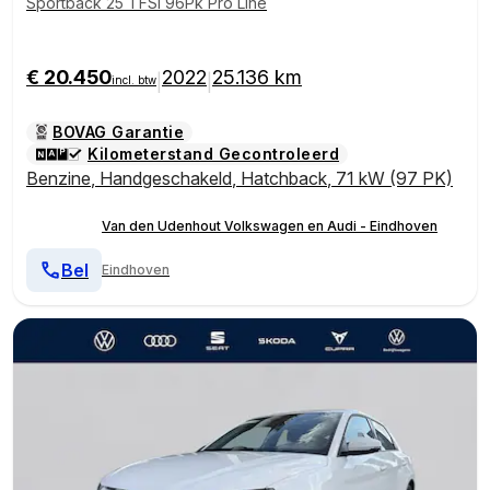
Sportback 25 TFSI 96Pk Pro Line
€ 20.450
2022
25.136 km
|
|
incl. btw
BOVAG Garantie
Kilometerstand Gecontroleerd
Benzine
,
Handgeschakeld
,
Hatchback
,
71 kW (97 PK)
Van den Udenhout Volkswagen en Audi - Eindhoven
Bel
Eindhoven