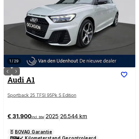
1
/
29
Audi
A1
Sportback 25 TFSI 95Pk S Edition
€ 31.900
2025
26.544 km
|
|
incl. btw
BOVAG Garantie
Kilometerstand Gecontroleerd