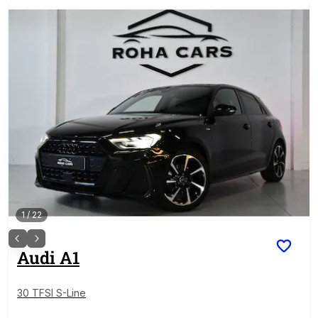
1
/
22
Audi
A1
30 TFSI S-Line