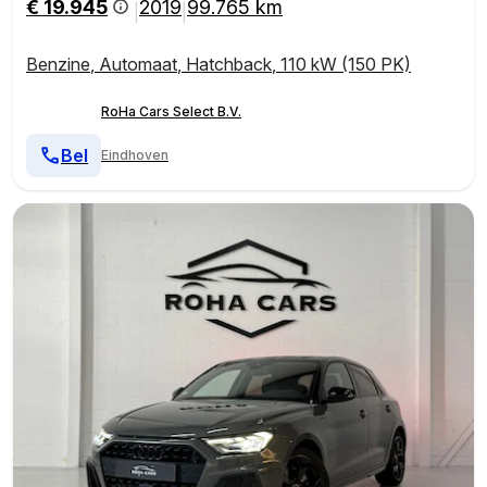
€ 19.945
2019
99.765 km
|
|
Benzine
,
Automaat
,
Hatchback
,
110 kW (150 PK)
RoHa Cars Select B.V.
Bel
Eindhoven