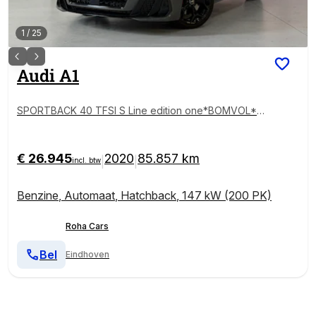
1
/
25
Audi
A1
SPORTBACK 40 TFSI S Line edition one*BOMVOL*S
toelverwarming*Camera*Blindspot*
€ 26.945
2020
85.857 km
|
|
incl. btw
Benzine
,
Automaat
,
Hatchback
,
147 kW (200 PK)
Roha Cars
Bel
Eindhoven