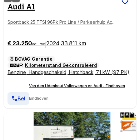
Audi
A1
Sportback 25 TFSI 96Pk Pro Line / Parkeerhulp Acht
er
€ 23.250
2024
33.811 km
|
|
incl. btw
BOVAG Garantie
Kilometerstand Gecontroleerd
Benzine
,
Handgeschakeld
,
Hatchback
,
71 kW (97 PK)
Van den Udenhout Volkswagen en Audi - Eindhoven
Bel
Eindhoven