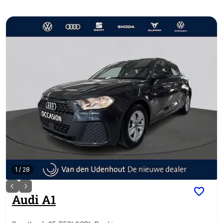
1
/
28
Audi
A1