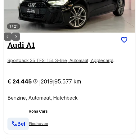
1
/
21
Audi
A1
Sportback 35 TFSI 1.5L S-line, Automaat, Applecarpla
y
€ 24.445
2019
95.577 km
|
|
Benzine
,
Automaat
,
Hatchback
Roha Cars
Bel
Eindhoven