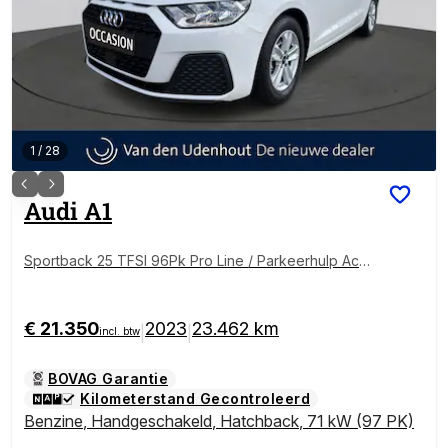
1
/
28
Audi
A1
Sportback 25 TFSI 96Pk Pro Line / Parkeerhulp Acht
er
€ 21.350
2023
23.462 km
|
|
incl. btw
BOVAG Garantie
Kilometerstand Gecontroleerd
Benzine
,
Handgeschakeld
,
Hatchback
,
71 kW (97 PK)