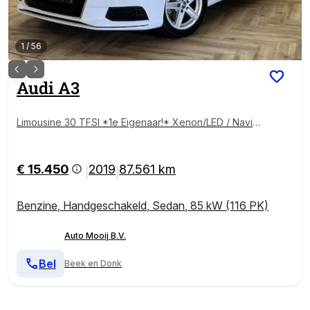
1
/
56
Audi
A3
Limousine 30 TFSI *1e Eigenaar!* Xenon/LED / Navig
atie / Cruise Control / ECC Clima / PDC / 16"LMV
€ 15.450
2019
87.561 km
|
|
Benzine
,
Handgeschakeld
,
Sedan
,
85 kW (116 PK)
Auto Mooij B.V.
Bel
Beek en Donk