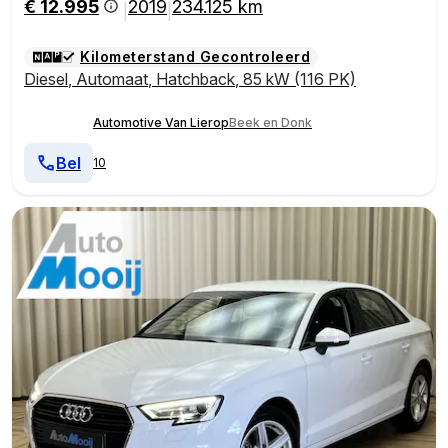
€ 12.995
2019
234.125 km
|
|
Kilometerstand Gecontroleerd
Diesel
,
Automaat
,
Hatchback
,
85 kW (116 PK)
Automotive Van Lierop
Beek en Donk
Bel
10