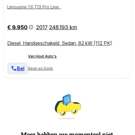
Limousine 1.6 TDI Pro Line .
€ 9.950
2017
248.193 km
|
|
Diesel
,
Handgeschakeld
,
Sedan
,
82 kW (112 PK)
Van Hout Auto's
Bel
Beek en Donk
Meer hebben we momenteel niet.