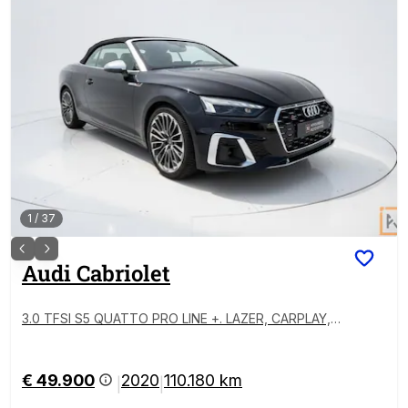
1
/
37
Audi
Cabriolet
3.0 TFSI S5 QUATTO PRO LINE +. LAZER, CARPLAY,
CABRIO
€ 49.900
2020
110.180 km
|
|