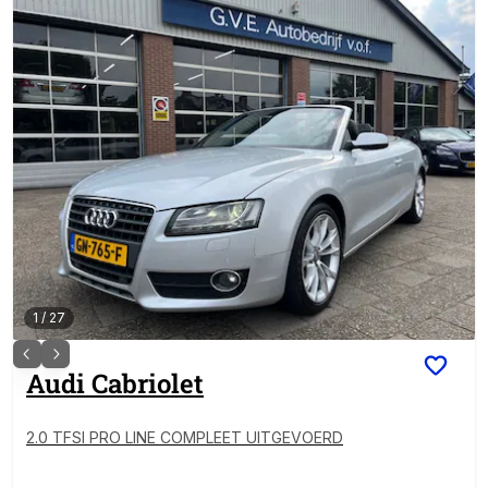
1
/
27
Audi
Cabriolet
2.0 TFSI PRO LINE COMPLEET UITGEVOERD