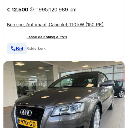
leder /etc
€ 12.500
1995
120.989 km
|
|
Benzine
,
Automaat
,
Cabriolet
,
110 kW (150 PK)
Jesse de Koning Auto's
Bel
Ridderkerk