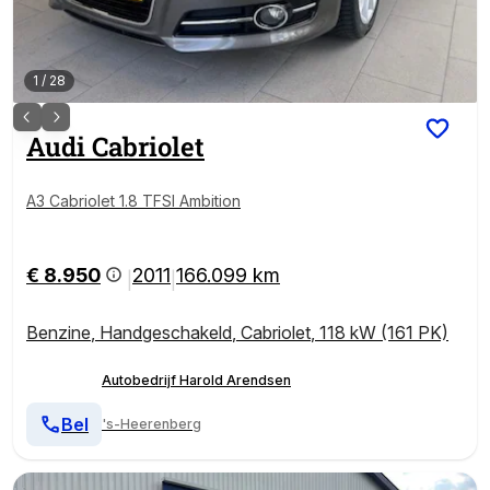
1
/
28
Audi
Cabriolet
A3 Cabriolet 1.8 TFSI Ambition
€ 8.950
2011
166.099 km
|
|
Benzine
,
Handgeschakeld
,
Cabriolet
,
118 kW (161 PK)
Autobedrijf Harold Arendsen
Bel
's-Heerenberg