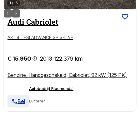
1
/
15
Audi
Cabriolet
A3 1.4 TFSI ADVANCE SP S-LINE
€ 15.950
2013
122.379 km
|
|
Benzine
,
Handgeschakeld
,
Cabriolet
,
92 kW (125 PK)
Autobedrijf Bloemendal
Bel
Lunteren