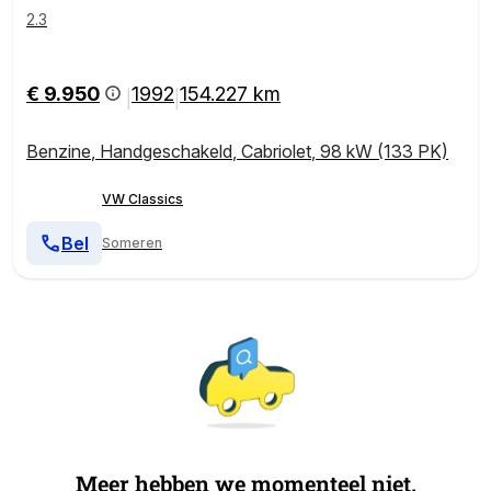
2.3
€ 9.950
1992
154.227 km
|
|
Benzine
,
Handgeschakeld
,
Cabriolet
,
98 kW (133 PK)
VW Classics
Bel
Someren
Meer hebben we momenteel niet.