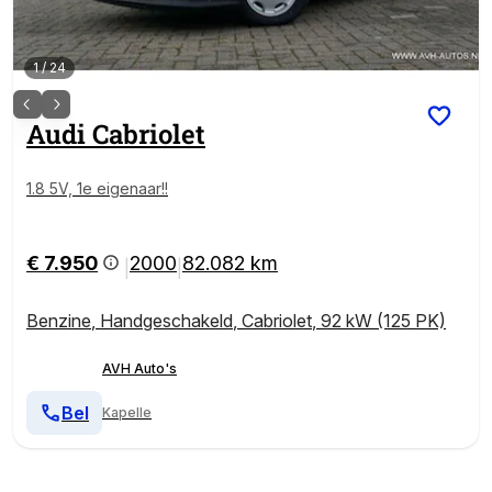
1
/
24
Audi
Cabriolet
1.8 5V, 1e eigenaar!!
€ 7.950
2000
82.082 km
|
|
Benzine
,
Handgeschakeld
,
Cabriolet
,
92 kW (125 PK)
AVH Auto's
Bel
Kapelle