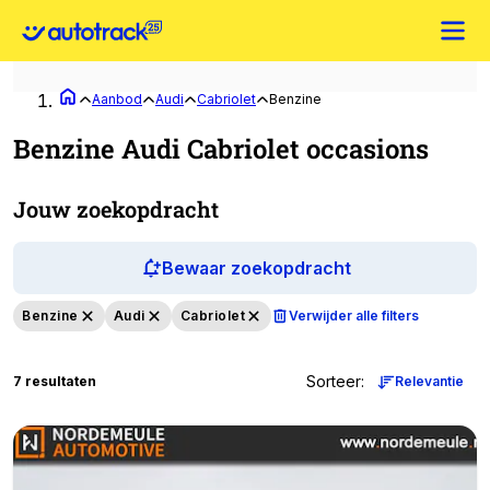
Aanbod
Audi
Cabriolet
Benzine
Benzine Audi Cabriolet occasions
Jouw zoekopdracht
Bewaar zoekopdracht
Benzine
Audi
Cabriolet
Verwijder alle filters
Sorteer
:
7 resultaten
Relevantie