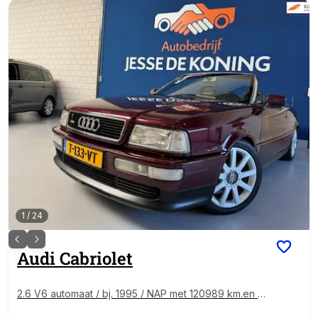
1
/
24
Audi
Cabriolet
2.6 V6 automaat / bj. 1995 / NAP met 120989 km.en A
PK tot 09/2027 / kleur: bordeaux / sportvelgen / half