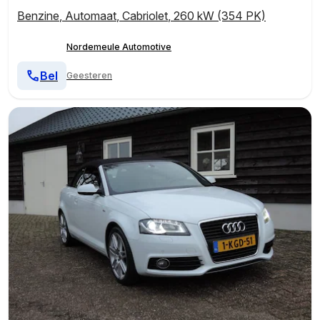
Benzine
,
Automaat
,
Cabriolet
,
260 kW (354 PK)
Nordemeule Automotive
Bel
Geesteren