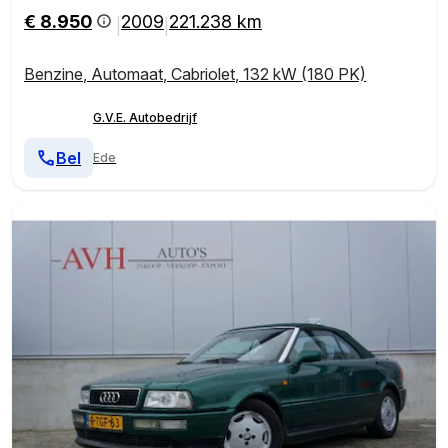
€ 8.950
2009
221.238 km
|
|
Benzine
,
Automaat
,
Cabriolet
,
132 kW (180 PK)
G.V.E. Autobedrijf
Bel
Ede