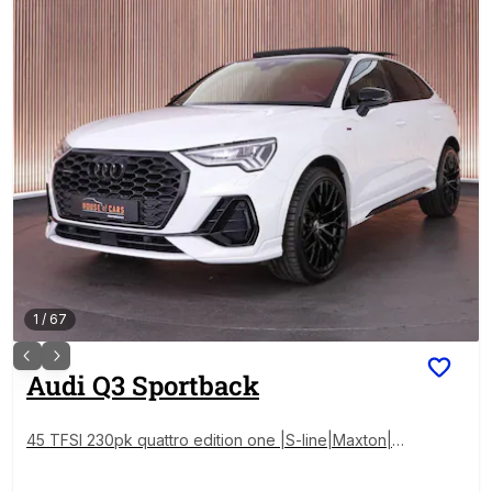
1
/
67
Audi
Q3 Sportback
45 TFSI 230pk quattro edition one |S-line|Maxton|pa
noramadak|B&O|Matrix LED|360 camera|ACC|virtual
cockpit plus|adaptief onderstel|trekhaak|Apple Carp