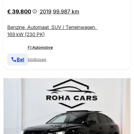
€ 39.800
2019
99.987 km
|
|
Benzine
,
Automaat
,
SUV / Terreinwagen
,
169 kW (230 PK)
F1 Automotive
Bel
Eindhoven