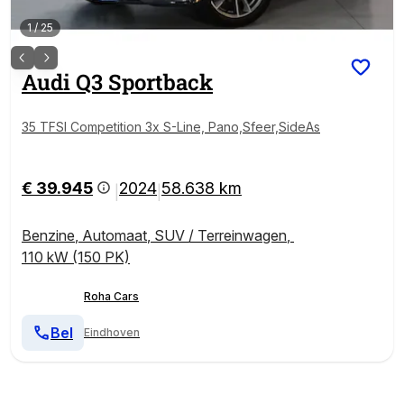
1
/
25
Audi
Q3 Sportback
35 TFSI Competition 3x S-Line, Pano,Sfeer,SideAs
€ 39.945
2024
58.638 km
|
|
Benzine
,
Automaat
,
SUV / Terreinwagen
,
110 kW (150 PK)
Roha Cars
Bel
Eindhoven