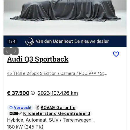
1
/
4
Audi
Q3 Sportback
45 TFSI e 245pk S Edition / Camera / PDC V+A / Stoe
lverwarming
€ 37.500
2023
107.426 km
|
|
BOVAG Garantie
Verwacht
Kilometerstand Gecontroleerd
Hybride
,
Automaat
,
SUV / Terreinwagen
,
180 kW (245 PK)