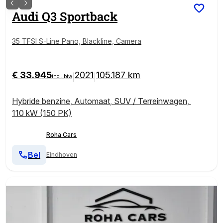
Audi
Q3 Sportback
35 TFSI S-Line Pano, Blackline, Camera
€ 33.945
2021
105.187 km
|
|
incl. btw
Hybride benzine
,
Automaat
,
SUV / Terreinwagen
,
110 kW (150 PK)
Roha Cars
Bel
Eindhoven