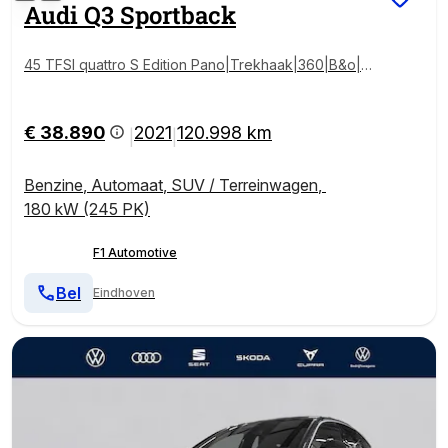
Audi
Q3 Sportback
45 TFSI quattro S Edition Pano|Trekhaak|360|B&o|Bli
ndSpot|ACC|Lane Assist|Sfeer|
€ 38.890
2021
120.998 km
|
|
Benzine
,
Automaat
,
SUV / Terreinwagen
,
180 kW (245 PK)
F1 Automotive
Bel
Eindhoven