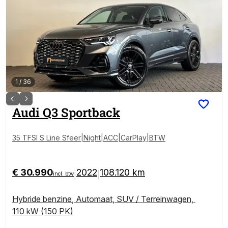
1
/
36
Audi
Q3 Sportback
35 TFSI S Line Sfeer|Night|ACC|CarPlay|BTW
€ 30.990
2022
108.120 km
|
|
incl. btw
Hybride benzine
,
Automaat
,
SUV / Terreinwagen
,
110 kW (150 PK)