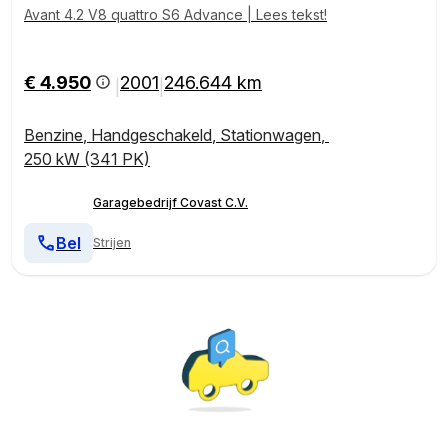
Avant 4.2 V8 quattro S6 Advance | Lees tekst!
€ 4.950
2001
246.644 km
|
|
Benzine
,
Handgeschakeld
,
Stationwagen
,
250 kW (341 PK)
Garagebedrijf Covast C.V.
Bel
Strijen