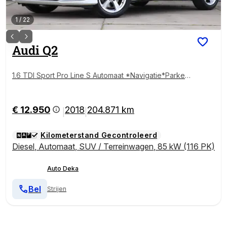
1
/
22
Audi
Q2
1.6 TDI Sport Pro Line S Automaat *Navigatie*Parkee
rsens.*S-Line*
€ 12.950
2018
204.871 km
|
|
Kilometerstand Gecontroleerd
Diesel
,
Automaat
,
SUV / Terreinwagen
,
85 kW (116 PK)
Auto Deka
Bel
Strijen