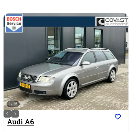
1
/
25
Audi
A6