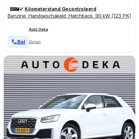
Kilometerstand Gecontroleerd
Benzine
,
Handgeschakeld
,
Hatchback
,
90 kW (123 PK)
Auto Deka
Bel
Strijen