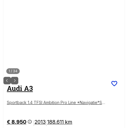
1
/
34
Audi
A3
Sportback 1.4 TFSI Ambition Pro Line *Navigatie*Spo
rtstoelen*
€ 8.950
2013
188.611 km
|
|