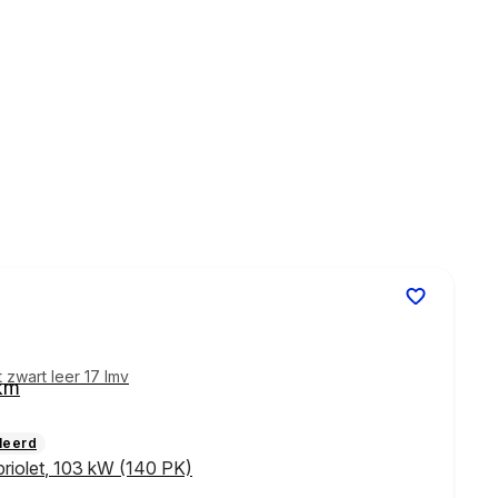
zwart leer 17 lmv
km
leerd
riolet
,
103 kW (140 PK)