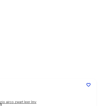
io airco zwart leer lmv
m