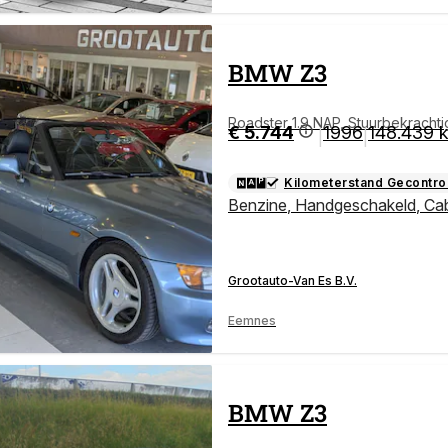
BMW
Z3
Roadster 1.9 NAP, Stuurbekrachti
€ 5.744
1996
148.439 
|
|
Kilometerstand Gecontro
Benzine
,
Handgeschakeld
,
Cab
Grootauto-Van Es B.V.
Eemnes
BMW
Z3