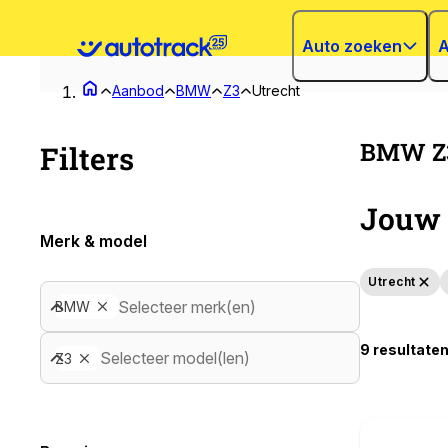
Auto zoeken
A
Aanbod
BMW
Z3
Utrecht
BMW Z3 
Filters
Jouw 
Merk & model
Utrecht
Selecteer merk(en)
BMW
9 resultate
Selecteer model(len)
Z3