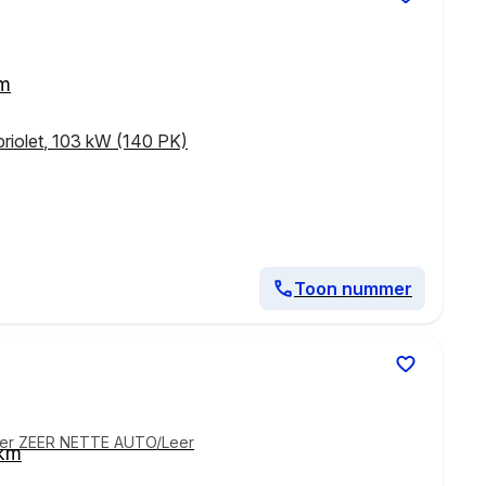
km
riolet
,
103 kW (140 PK)
Toon nummer
Z3 COUPE 2.8i Automaat /6 Cilinder ZEER NETTE AUTO/Leer
 km