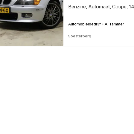
Benzine
,
Automaat
,
Coupe
,
14
Automobielbedrijf F.A. Tammer
Soesterberg