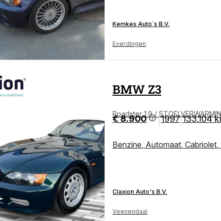
Kemkes Auto`s B.V.
Everdingen
BMW
Z3
Roadster 1.9 / STOELVERWARMIN
€ 8.900
1997
133.104 
|
|
Benzine
,
Automaat
,
Cabriolet
,
Claxion Auto's B.V.
Veenendaal