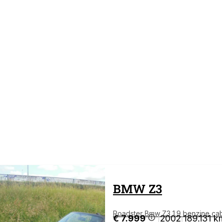
BMW
Z3
Roadster Bmw Z3 1.9 benzine cabr
€ 7.999
2002
189.131 k
|
|