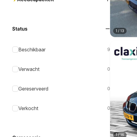
Status
1
/
13
Beschikbaar
9
Verwacht
0
Gereserveerd
0
Verkocht
0
1
/
16