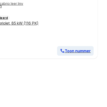
cabrio leer lmv
m
leerd
riolet
,
85 kW (116 PK)
Toon nummer