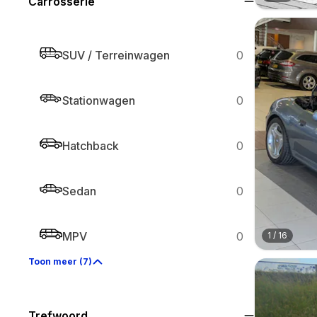
Carrosserie
SUV / Terreinwagen
0
Stationwagen
0
Hatchback
0
Sedan
0
MPV
0
1
/
16
Toon meer (7)
Trefwoord