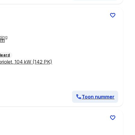
ging
km
leerd
riolet
,
104 kW (142 PK)
Toon nummer