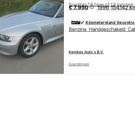
Roadster 1.8 bmw z3 1.8 benzine 
€ 7.950
1996
154.142 k
|
|
Kilometerstand Gecontro
Benzine
,
Handgeschakeld
,
Cab
Kemkes Auto`s B.V.
Everdingen