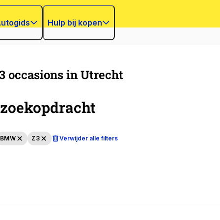
utogids
Hulp bij kopen
occasions in Utrecht
zoekopdracht
BMW
Z3
Verwijder alle filters
n