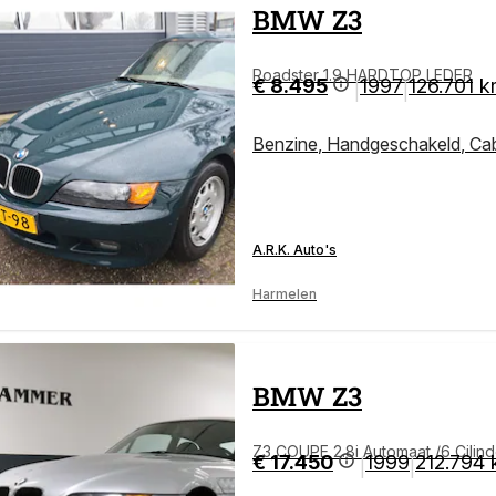
BMW
Z3
Roadster 1.9 HARDTOP LEDER
€ 8.495
1997
126.701 
|
|
Benzine
,
Handgeschakeld
,
Cab
A.R.K. Auto's
Harmelen
BMW
Z3
€ 17.450
1999
212.794
|
|