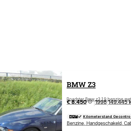
BMW
Z3
Roadster Bmw z3 1.9 benzine met 
€ 8.450
1998
149.445 
|
|
Kilometerstand Gecontro
Benzine
,
Handgeschakeld
,
Cab