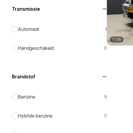
Transmissie
Automaat
3
1
/
35
Handgeschakeld
6
Brandstof
Benzine
9
Hybride benzine
0