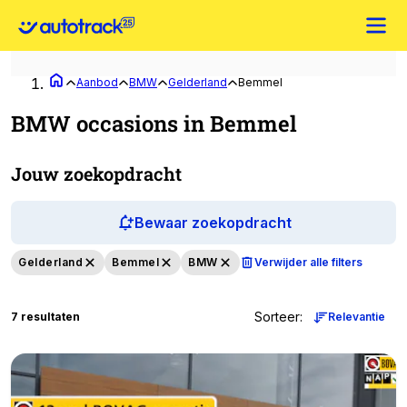
Aanbod
BMW
Gelderland
Bemmel
BMW occasions in Bemmel
Jouw zoekopdracht
Bewaar zoekopdracht
Gelderland
Bemmel
BMW
Verwijder alle filters
Sorteer
:
7 resultaten
Relevantie