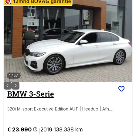
1
/
57
BMW
3-Serie
320i M-sport Executive Edition AUT | Headup | Afn.th
| Leer/Sportstoelen | 18” | CarPlay | LED kopl | ECC |
PDC v+a
€ 23.990
2019
138.338 km
|
|