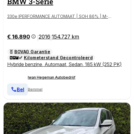
BMW
3-Serie
330e IPERFORMANCE AUTOMAAT | SOH 86% | M-S
portpakket | Navi | ECC | PDC | 18inch | Cruise Contr
ol
€ 16.890
2016
154.727 km
|
|
BOVAG Garantie
Kilometerstand Gecontroleerd
Hybride benzine
,
Automaat
,
Sedan
,
185 kW (252 PK)
Iwan Hegeman Autobedrijf
Bel
Bemmel