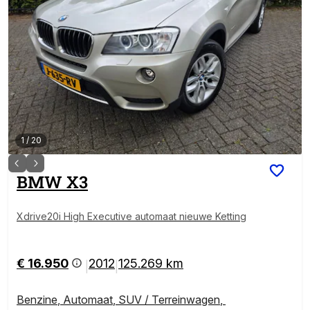
1
/
20
BMW
X3
Xdrive20i High Executive automaat nieuwe Ketting
€ 16.950
2012
125.269 km
|
|
Benzine
,
Automaat
,
SUV / Terreinwagen
,