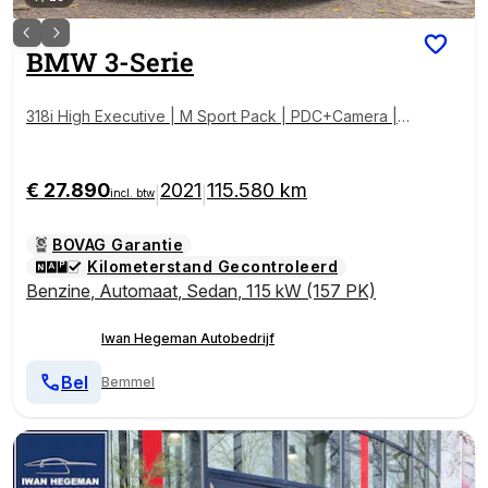
BMW
3-Serie
318i High Executive | M Sport Pack | PDC+Camera |
Climate | Panoramadak | Leder |
€ 27.890
2021
115.580 km
|
|
incl. btw
BOVAG Garantie
Kilometerstand Gecontroleerd
Benzine
,
Automaat
,
Sedan
,
115 kW (157 PK)
Iwan Hegeman Autobedrijf
Bel
Bemmel