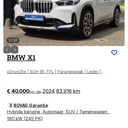
1
/
32
BMW
X1
xDrive25e | SOH 95,71% | Panoramadak | Leder | Na
vigatie | PDC + camera | Stoelverwarming | LM Velge
n |
€ 40.000
2024
83.916 km
|
|
incl. btw
BOVAG Garantie
Hybride benzine
,
Automaat
,
SUV / Terreinwagen
,
180 kW (245 PK)