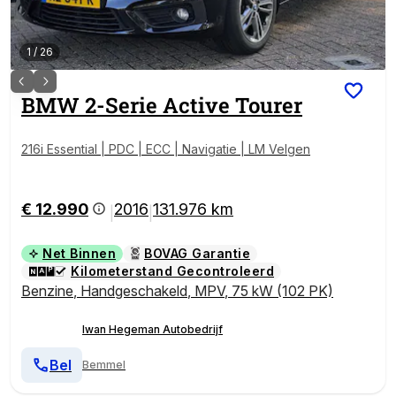
1
/
26
BMW
2-Serie Active Tourer
216i Essential | PDC | ECC | Navigatie | LM Velgen
€ 12.990
2016
131.976 km
|
|
Net Binnen
BOVAG Garantie
Kilometerstand Gecontroleerd
Benzine
,
Handgeschakeld
,
MPV
,
75 kW (102 PK)
Iwan Hegeman Autobedrijf
Bel
Bemmel