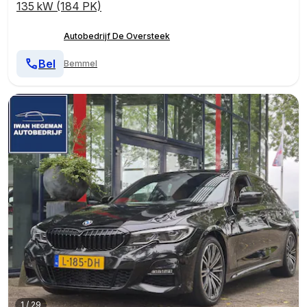
135 kW (184 PK)
Autobedrijf De Oversteek
Bel
Bemmel
1
/
29