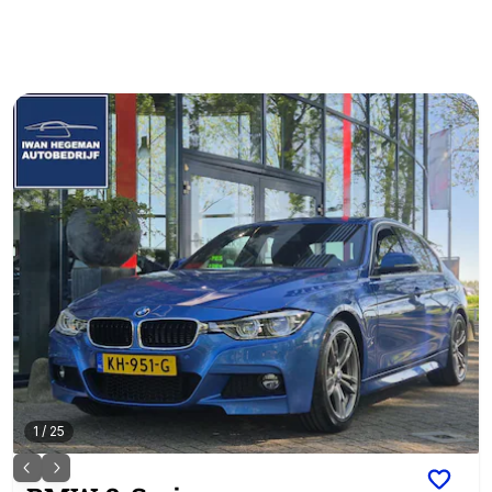
1
/
25