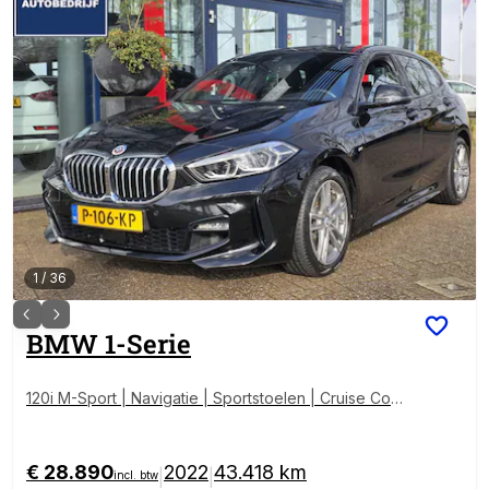
1
/
36
BMW
1-Serie
120i M-Sport | Navigatie | Sportstoelen | Cruise Contr
ol | Apple carplay / Android auto
€ 28.890
2022
43.418 km
|
|
incl. btw